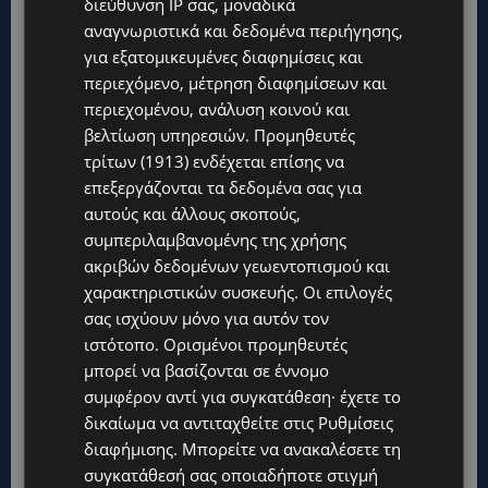
διεύθυνση IP σας, μοναδικά
αναγνωριστικά και δεδομένα περιήγησης,
για εξατομικευμένες διαφημίσεις και
περιεχόμενο, μέτρηση διαφημίσεων και
περιεχομένου, ανάλυση κοινού και
TAGS
@LARNAKA
@PAFOS
βελτίωση υπηρεσιών.
Προμηθευτές
@ΛΟΥΚΑΣ ΚΟΥΡΟΥΣΙΗΣ: ΔΕΝ ΘΑ ΔΙΕΞΑΧΘΕΊ ΦΈΤΟΣ ΤΟ
τρίτων (1913)
ενδέχεται επίσης να
@ALLSTARCHARITYGAME
επεξεργάζονται τα δεδομένα σας για
CYPRUS
POST
TOP
TOP NICOSIA
WEATHER CYPRUS
αυτούς και άλλους σκοπούς,
ΕΠΙΚΑΙΡΌΤΗΤΑ
ΚΎΠΡΟΣ
ΛΕΜΕΣΌΣ
συμπεριλαμβανομένης της χρήσης
ακριβών δεδομένων γεωεντοπισμού και
χαρακτηριστικών συσκευής. Οι επιλογές
σας ισχύουν μόνο για αυτόν τον
ιστότοπο. Ορισμένοι προμηθευτές
μπορεί να βασίζονται σε έννομο
συμφέρον αντί για συγκατάθεση· έχετε το
δικαίωμα να αντιταχθείτε στις
Ρυθμίσεις
διαφήμισης
. Μπορείτε να ανακαλέσετε τη
συγκατάθεσή σας οποιαδήποτε στιγμή