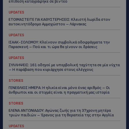
επίθεση καταγράφηκε σε βίντεο
UPDATES
ΕΤΟΙΜΑΣΤΕΙΤΕ ΓΙΑ ΚΑΘΥΣΤΕΡΗΣΕΙΣ: Κλειστή λωρίδα στον
αυτοκινητόδρομο Αμμοχώστου – Λάρνακας
UPDATES
ΙΣΑΑΚ-ΣΟΛΩΜΟΥ: Κλείνουν συμβολικά οδοφράγματα την
Παρασκευή – Πού και τι ώρα θα γίνουν οι δράσεις
UPDATES
ΣΥΛΛΗΨΕΙΣ: 161 οδηγοί με υπερβολική ταχύτητα σε μία νύχτα
– Η παράβαση που κυριάρχησε στους ελέγχους
STORIES
ΓΕΝΕΘΛΙΟΣ ΗΜΕΡΑ: Η ηλικία είναι μόνο ένας αριθμός – Οι
άνθρωποι και οι στιγμές είναι η πραγματική μας ιστορία
STORIES
ΕΛΕΝΑ ΑΝΤΩΝΙΑΔΟΥ: Αγώνας ζωής για τη 37χρονη μητέρα
τριών παιδιών – Έρανος για τη θεραπεία της στην Αγγλία
UPDATES