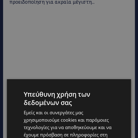
προειδοποίηση για ακραία μέγιστη...
Υπεύθυνη χρήση των
δεδομένων σας
ΛΕΜΕΣΟΣ: Μάχη για τη ζωή του δίνει 18χρονος
Εμείς και οι συνεργάτες μας
– Βρέθηκε βαριά τραυματισμένος δίπλα από
χρησιμοποιούμε cookies και παρόμοιες
το ηλεκτρικό του ποδήλατο
τεχνολογίες για να αποθηκεύουμε και να
UPDATES
6 Αυγούστου, 2026
έχουμε πρόσβαση σε πληροφορίες στη