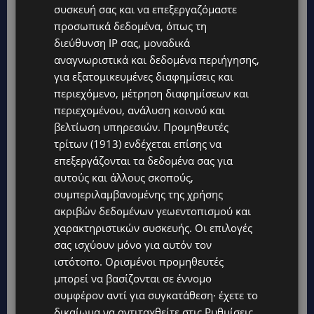
Σε κρίσιμη κατάσταση νοσηλεύεται στο Γενικό
συσκευή σας και να επεξεργαζόμαστε
Νοσοκομείο Λευκωσίας ένας 18χρονος, ο οποίος
προσωπικά δεδομένα, όπως τη
εντοπίστηκε βαριά τραυματισμένος στη Λεμεσό,
διεύθυνση IP σας, μοναδικά
δίπλα από...
αναγνωριστικά και δεδομένα περιήγησης,
για εξατομικευμένες διαφημίσεις και
περιεχόμενο, μέτρηση διαφημίσεων και
περιεχομένου, ανάλυση κοινού και
βελτίωση υπηρεσιών.
Προμηθευτές
τρίτων (1913)
ενδέχεται επίσης να
επεξεργάζονται τα δεδομένα σας για
αυτούς και άλλους σκοπούς,
συμπεριλαμβανομένης της χρήσης
ακριβών δεδομένων γεωεντοπισμού και
χαρακτηριστικών συσκευής. Οι επιλογές
σας ισχύουν μόνο για αυτόν τον
ιστότοπο. Ορισμένοι προμηθευτές
μπορεί να βασίζονται σε έννομο
συμφέρον αντί για συγκατάθεση· έχετε το
«ENOLA GAY»: Το τραγούδι που κράτησε
ζωντανή τη μνήμη της Χιροσίμα – 81 χρόνια
δικαίωμα να αντιταχθείτε στις
Ρυθμίσεις