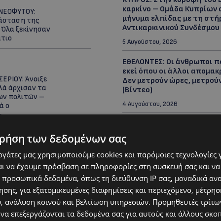
καρκίνο – Ομάδα Κυπρίων 
ΝΕΟΦΥΤΟΥ:
μήνυμα ελπίδας με τη στή
άσταση της
Αντικαρκινικού Συνδέσμου
 Όλα ξεκίνησαν
άτιο
5 Αυγούστου, 2026
ΕΘΕΛΟΝΤΕΣ: Οι άνθρωποι π
εκεί όπου οι άλλοι απομακ
ΕΡΙΟΥ: Άνοιξε
Δεν μετρούν ώρες, μετρού
λά άρχισαν τα
(Βίντεο)
ων πολιτών –
4 Αυγούστου, 2026
ά ο
»
ΑΠΟ ΠΑΙΔΙ ΣΤΟΥΣ ΑΙΘΕΡΕΣ: 
Δανού πιλότου που χάθηκ
ρήση των δεδομένων σας
αποστολή κατάσβεσης στ
εργάτες μας χρησιμοποιούμε cookies και παρόμοιες τεχνολογίες 
ΓΙΟΒΑΝΗΣ: Η
3 Αυγούστου, 2026
κή ιστορία του
ι να έχουμε πρόσβαση σε πληροφορίες στη συσκευή σας και να
μήτρη και η
MEDITERRANEAN LIFESTYLE:
 προσωπικά δεδομένα, όπως τη διεύθυνση IP σας, μοναδικά αν
2.500 ευρώ που
μεσογειακός τρόπος ζωής 
σης, για εξατομικευμένες διαφημίσεις και περιεχόμενο, μέτρη
λπίδα
παγκόσμια τάση! Γιατί όλο
υ, ανάλυση κοινού και βελτίωση υπηρεσιών.
Προμηθευτές τρίτων
ζήσουν πιο… Μεσογειακά;
 να επεξεργάζονται τα δεδομένα σας για αυτούς και άλλους σκο
3 Αυγούστου, 2026