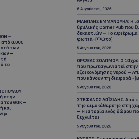
Αγγλία
6 Αυγούστου, 2026
ΜΑΝΩΛΗΣ ΕΜΜΑΝΟΥΗΛ: Η ισ
θρυλικής Corner Pub που ξ
δεκαετιών – Το αφιέρωμα
ΙΩΝ –
φωτιά-(Φώτο)
ω από 8.000
κατά των
5 Αυγούστου, 2026
ίκων –
πτή
ΟΡΦΕΑΣ ΣΟΛΩΜΟΥ: Ο 10χρο
ό το
που πρωταγωνιστεί στην
εξοικονόμησης νερού – Α
που κάνουν τη διαφορά -(Β
5 Αυγούστου, 2026
ΔΟΠΟΥΛΟΥ:
ή στην
ΣΤΕΦΑΝΟΣ ΛΟΪΖΙΔΗΣ: Από τ
α του ΘΟΚ –
της αιμοκάθαρσης στη χα
ή και
– Η ιστορία ενός δώρου πο
νη»
ξεχνιέται
5 Αυγούστου, 2026
ΚΥΠΡΟΣ: Στην κορυφή του E