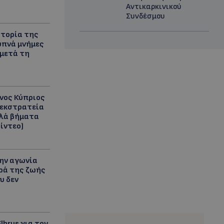
Αντικαρκινικού
Συνδέσμου
τορία της
υπνά μνήμες
 μετά τη
νος Κύπριος
 εκστρατεία
πλά βήματα
ίντεο)
ην αγωνία
ρά της ζωής
υ δεν
lbrus για τον