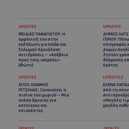
UPDATES
UPDATES
ΦΕΙΔΙΑΣ ΠΑΝΑΓΙΩΤΟΥ: Η
ΔΗΜΟΣ ΛΑΤΣ
εμφάνισή του στην
ΓΕΡΙΟΥ: Πάν
εκδήλωση για Ισαάκ και
υπογραφές 
Σολωμού προκάλεσε
Δομών Ανηλ
αντιδράσεις – «Ασέβεια
Ζητούν γρα
προς τους νεκρούς»-
δέσμευση απ
(Φώτο)
Κράτος
UPDATES
LIFESTYLE
ΑΓΙΟΣ ΙΩΑΝΝΗΣ
ΕΛΕΝΑ ΠΑΠΑ
ΠΙΤΣΙΛΙΑΣ: Ξανανοίγει η
Από τη σκην
πισίνα του χωριού – Μια
Αντιπροεδρί
ανάσα δροσιάς για
«Μεγάλη τιμ
κατοίκους και
μεγάλη ευθύ
επισκέπτες
UPDATES
UPDATES