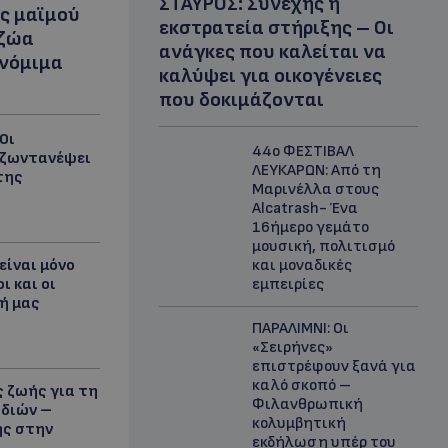
ΣΤΑΥΡΟΣ: Συνεχής η
ς μαϊμού
εκστρατεία στήριξης – Οι
 ζώα
ανάγκες που καλείται να
 νόμιμα
καλύψει για οικογένειες
που δοκιμάζονται
Οι
44ο ΦΕΣΤΙΒΑΛ
αζωντανέψει
ΛΕΥΚΑΡΩΝ: Από τη
της
Μαρινέλλα στους
Alcatrash- Ένα
16ήμερο γεμάτο
μουσική, πολιτισμό
είναι μόνο
και μοναδικές
ι και οι
εμπειρίες
ή μας
ΠΑΡΑΛΙΜΝΙ: Οι
«Σειρήνες»
επιστρέφουν ξανά για
καλό σκοπό –
 ζωής για τη
Φιλανθρωπική
ιδιών –
κολυμβητική
ης στην
εκδήλωση υπέρ του