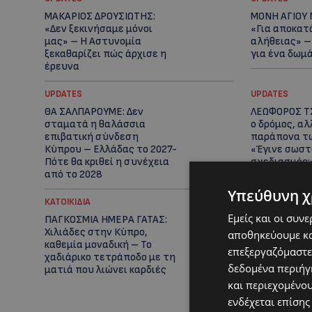
ΜΑΚΑΡΙΟΣ ΔΡΟΥΣΙΩΤΗΣ:
ΜΟΝΗ ΑΓΙΟΥ 
«Δεν ξεκινήσαμε μόνοι
«Για αποκατ
μας» – Η Αστυνομία
αλήθειας» –
ξεκαθαρίζει πώς άρχισε η
για ένα δωμ
έρευνα
UPDATES
UPDATES
ΘΑ ΣΑΛΠΑΡΟΥΜΕ: Δεν
ΛΕΩΦΟΡΟΣ ΤΣ
σταματά η θαλάσσια
ο δρόμος, αλ
επιβατική σύνδεση
παράπονα τ
Κύπρου – Ελλάδας το 2027-
«Έγινε σωστ
Πότε θα κριθεί η συνέχεια
σχεδιασμός;
από το 2028
Υπεύθυνη χ
ΚΑΤΟΙΚΙΔΙΑ
UPDATES
Εμείς και οι συν
ΠΑΓΚΟΣΜΙΑ ΗΜΕΡΑ ΓΑΤΑΣ:
ΤΑΣΟΣ ΧΑΤΖΗ
Χιλιάδες στην Κύπρο,
συγκλονιστι
αποθηκεύουμε κα
καθεμία μοναδική – Το
12χρονου Δη
επεξεργαζόμαστε
χαδιάρικο τετράποδο με τη
δωρεά των 1
δεδομένα περιήγη
ματιά που λιώνει καρδιές
του έδωσε ε
και περιεχομένο
ενδέχεται επίσης