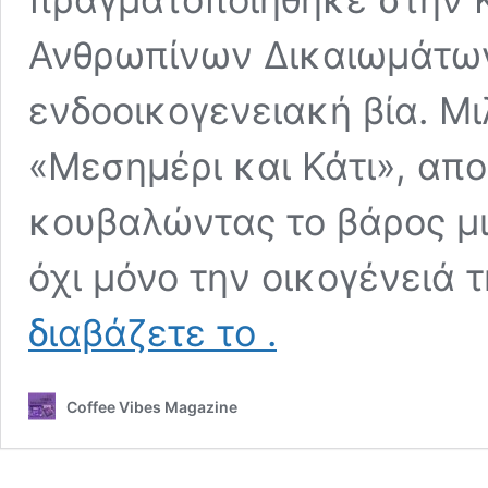
Ανθρωπίνων Δικαιωμάτων
ενδοοικογενειακή βία. Μ
«Μεσημέρι και Κάτι», απ
κουβαλώντας το βάρος μ
όχι μόνο την οικογένειά 
ΝΤΑΪΑΝΑ
διαβάζετε το
.
ΚΩΝΣΤΑΝΤΙΝΙΔΗ:
Ήταν
μόλις
Coffee Vibes Magazine
5
ετών
όταν
δολοφονήθηκε