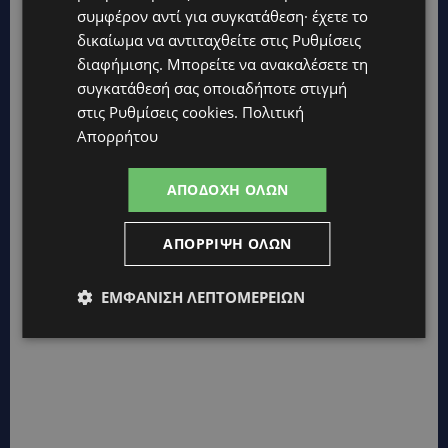
συμφέρον αντί για συγκατάθεση· έχετε το
δικαίωμα να αντιταχθείτε στις
Ρυθμίσεις
ΠΕΡΙΠΟΙΗΣΗ ΠΡΟΣΩΠΟΥ: 6 καλοκαιρινά
διαφήμισης
. Μπορείτε να ανακαλέσετε τη
προϊόντα για την πρωινή ρουτίνα σου
συγκατάθεσή σας οποιαδήποτε στιγμή
BEAUTY
21 Ιουνίου, 2026
στις
Ρυθμίσεις cookies
.
Πολιτική
Η επιδερμίδα για τις γυναίκες είναι κάτι πολύ
Απορρήτου
σημαντικό, ιδιαίτερα τις ζεστές μέρες του
καλοκαιριού. Η περιποίηση της έχει...
ΑΠΟΔΟΧΉ ΌΛΩΝ
ΑΠΌΡΡΙΨΗ ΌΛΩΝ
ΕΜΦΆΝΙΣΗ ΛΕΠΤΟΜΕΡΕΙΏΝ