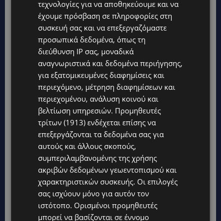
τεχνολογίες για να αποθηκεύουμε και να
Εγκαινιάζουν μια νέα εποχή στο wellness
έχουμε πρόσβαση σε πληροφορίες στη
hospitality
συσκευή σας και να επεξεργαζόμαστε
BEAUTY
27 Ιουνίου, 2026
προσωπικά δεδομένα, όπως τη
διεύθυνση IP σας, μοναδικά
Μια κυπριακή συνεργασία με κοινό όραμα για τη
αναγνωριστικά και δεδομένα περιήγησης,
σύγχρονη ευεξία Με κοινό όραμα την αυθεντική
για εξατομικευμένες διαφημίσεις και
φροντίδα, την πρόληψη και τη...
περιεχόμενο, μέτρηση διαφημίσεων και
περιεχομένου, ανάλυση κοινού και
βελτίωση υπηρεσιών.
Προμηθευτές
τρίτων (1913)
ενδέχεται επίσης να
επεξεργάζονται τα δεδομένα σας για
αυτούς και άλλους σκοπούς,
συμπεριλαμβανομένης της χρήσης
ακριβών δεδομένων γεωεντοπισμού και
χαρακτηριστικών συσκευής. Οι επιλογές
σας ισχύουν μόνο για αυτόν τον
ιστότοπο. Ορισμένοι προμηθευτές
μπορεί να βασίζονται σε έννομο