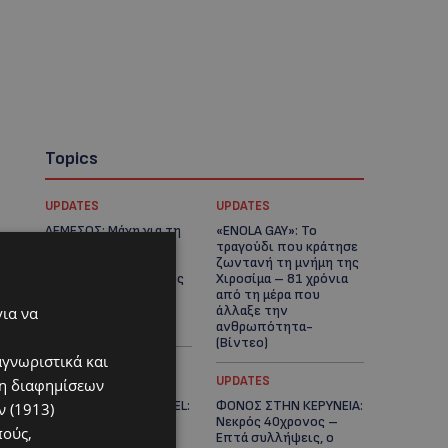
Topics
UPDATES
UPDATES
ΛΕΜΕΣΟΣ: Μάχη για τη
«ENOLA GAY»: Το
ζωή του δίνει
τραγούδι που κράτησε
18χρονος – Βρέθηκε
ζωντανή τη μνήμη της
βαριά τραυματισμένος
Χιροσίμα – 81 χρόνια
δίπλα από το
από τη μέρα που
ηλεκτρικό του
άλλαξε την
για να
ποδήλατο
ανθρωπότητα-
(Bίντεο)
αγνωριστικά και
ΚΟΣΜΙΚΑ
UPDATES
ση διαφημίσεων
PERNERA BEACH HOTEL:
ΦΟΝΟΣ ΣΤΗΝ ΚΕΡΥΝΕΙΑ:
 (1913)
Εκλεκτές παρουσίες
Νεκρός 40χρονος –
πούς,
στα 50 χρόνια ενός
Επτά συλλήψεις, ο