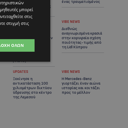
ιστορικού
ένας τραυματισμένος
κτηριστικών
ξενοδοχείου-Ποιους
ομηθευτές μπορεί
είδαμε
ντιταχθείτε στις
UPDATES
VIBE NEWS
τε στιγμή στις
ΛΑΡΝΑΚΑ: Παράπονα
Διεθνώς
για την πρόσβαση
αναγνωρισμένα κρασιά
στην παραλία σκύλων
στην κορυφαία σχέση
– Πολίτες ζητούν
ποιότητας-τιμής από
ΔΟΧΉ ΌΛΩΝ
λύσεις για
τη Lidl Κύπρου
ηλικιωμένους και
άτομα με αναπηρία-
(Φώτο)
UPDATES
VIBE NEWS
Ξεκίνησε η
Η Mercedes-Benz
αντικατάσταση 100
γιορτάζει έναν αιώνα
χιλιομέτρων δικτύου
ιστορίας και κοιτάζει
ύδρευσης στο κέντρο
προς το μέλλον
της Λεμεσού