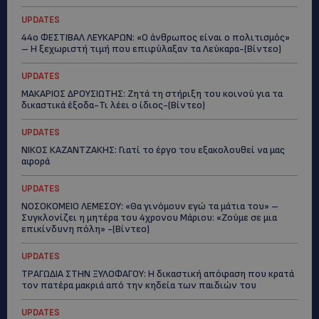
UPDATES
44ο ΦΕΣΤΙΒΑΛ ΛΕΥΚΑΡΩΝ: «Ο άνθρωπος είναι ο πολιτισμός»
– Η ξεχωριστή τιμή που επιφύλαξαν τα Λεύκαρα-(Βίντεο)
UPDATES
ΜΑΚΑΡΙΟΣ ΔΡΟΥΣΙΩΤΗΣ: Ζητά τη στήριξη του κοινού για τα
δικαστικά έξοδα-Τι λέει ο ίδιος-(Βίντεο)
UPDATES
ΝΙΚΟΣ ΚΑΖΑΝΤΖΑΚΗΣ: Γιατί το έργο του εξακολουθεί να μας
αφορά
UPDATES
ΝΟΣΟΚΟΜΕΙΟ ΛΕΜΕΣΟΥ: «Θα γινόμουν εγώ τα μάτια του» –
Συγκλονίζει η μητέρα του 4χρονου Μάριου: «Ζούμε σε μια
επικίνδυνη πόλη» -(Βίντεο)
UPDATES
ΤΡΑΓΩΔΙΑ ΣΤΗΝ ΞΥΛΟΦΑΓΟΥ: Η δικαστική απόφαση που κρατά
τον πατέρα μακριά από την κηδεία των παιδιών του
UPDATES