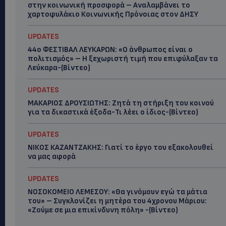
στην κοινωνική προσφορά – Αναλαμβάνει το
χαρτοφυλάκιο Κοινωνικής Πρόνοιας στον ΔΗΣΥ
UPDATES
44ο ΦΕΣΤΙΒΑΛ ΛΕΥΚΑΡΩΝ: «Ο άνθρωπος είναι ο
πολιτισμός» – Η ξεχωριστή τιμή που επιφύλαξαν τα
Λεύκαρα-(Βίντεο)
UPDATES
ΜΑΚΑΡΙΟΣ ΔΡΟΥΣΙΩΤΗΣ: Ζητά τη στήριξη του κοινού
για τα δικαστικά έξοδα-Τι λέει ο ίδιος-(Βίντεο)
UPDATES
ΝΙΚΟΣ ΚΑΖΑΝΤΖΑΚΗΣ: Γιατί το έργο του εξακολουθεί
να μας αφορά
UPDATES
ΝΟΣΟΚΟΜΕΙΟ ΛΕΜΕΣΟΥ: «Θα γινόμουν εγώ τα μάτια
του» – Συγκλονίζει η μητέρα του 4χρονου Μάριου:
«Ζούμε σε μια επικίνδυνη πόλη» -(Βίντεο)