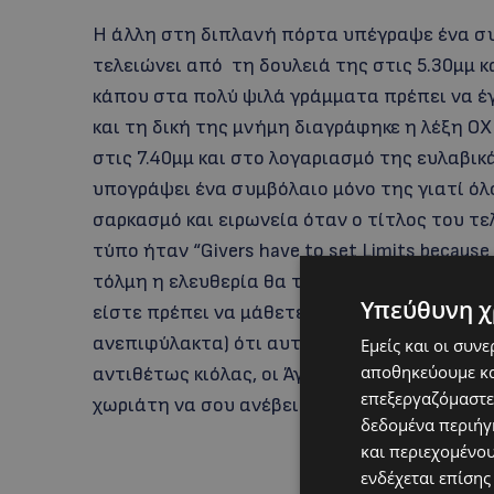
Η άλλη στη διπλανή πόρτα υπέγραψε ένα συ
τελειώνει από τη δουλειά της στις 5.30μμ 
κάπου στα πολύ ψιλά γράμματα πρέπει να έγ
και τη δική της μνήμη διαγράφηκε η λέξη ΟΧΙ
στις 7.40μμ και στο λογαριασμό της ευλαβικά
υπογράψει ένα συμβόλαιο μόνο της γιατί όλ
σαρκασμό και ειρωνεία όταν ο τίτλος του τ
τύπο ήταν “Givers have to set Limits because 
τόλμη η ελευθερία θα τολμήσω να πω (γιατί 
Υπεύθυνη χ
είστε πρέπει να μάθετε να λέτε όχι ευγενικά
ανεπιφύλακτα) ότι αυτοί που παίρνουν όχι 
Εμείς και οι συν
αποθηκεύουμε κα
αντιθέτως κιόλας, οι Άγγλοι είναι πιο ευγεν
επεξεργαζόμαστε
χωριάτη να σου ανέβει στο κρεβάτι.
δεδομένα περιήγη
και περιεχομένο
ενδέχεται επίσης