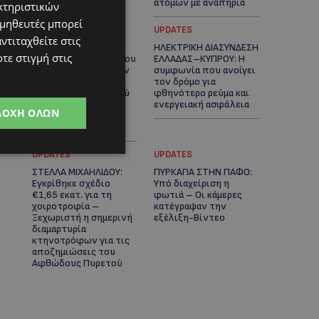
ατόμων με αναπηρία
κτηριστικών
ομηθευτές μπορεί
STORIES
UPDATES
ντιταχθείτε στις
ΟΡΦΕΑΣ ΣΟΛΩΜΟΥ: Ο
ΗΛΕΚΤΡΙΚΗ ΔΙΑΣΥΝΔΕΣΗ
τε στιγμή στις
10χρονος Κύπριος που
ΕΛΛΑΔΑΣ–ΚΥΠΡΟΥ: Η
πρωταγωνιστεί στην
συμφωνία που ανοίγει
εκστρατεία
τον δρόμο για
εξοικονόμησης νερού
φθηνότερο ρεύμα και
– Απλά βήματα που
ενεργειακή ασφάλεια
ΔΟΧΉ ΌΛΩΝ
κάνουν τη διαφορά -
(Βίντεο)
UPDATES
UPDATES
ΣΤΕΛΛΑ ΜΙΧΑΗΛΙΔΟΥ:
ΠΥΡΚΑΓΙΑ ΣΤΗΝ ΠΑΦΟ:
Εγκρίθηκε σχέδιο
Υπό διαχείριση η
€1,65 εκατ. για τη
φωτιά – Οι κάμερες
χοιροτροφία –
κατέγραψαν την
Ξεχωριστή η σημερινή
εξέλιξη-Βίντεο
διαμαρτυρία
κτηνοτρόφων για τις
αποζημιώσεις του
Αφθώδους Πυρετού