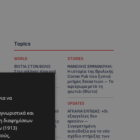
Topics
WORLD
STORIES
ΦΩΤΙΑ ΣΤΟΝ ΒΟΛΟ:
ΜΑΝΩΛΗΣ ΕΜΜΑΝΟΥΗΛ:
Στις φλόγες περιοχή
Η ιστορία της θρυλικής
πάνω από το αρχαίο
Corner Pub που ξυπνά
θέατρο Δημητριάδος
μνήμες δεκαετιών – Το
αφιέρωμα μετά τη
φωτιά-(Φώτο)
για να
UPDATES
UPDATES
ΘΕΣΣΑΛΟΝΙΚΗ: Σοκ από
ΑΓΚΑΛΙΑ ΕΛΠΙΔΑΣ: «Οι
αγνωριστικά και
την κακοποίηση
εξαγγελίες δεν
ση διαφημίσεων
άγριων χελωνών – Τις
αρκούν» –
έβαψαν με πορτοκαλί
Συγκρατημένη
 (1913)
λαδομπογιά-(Φώτο)
αισιοδοξία για το νέο
πούς,
σχέδιο στήριξης των