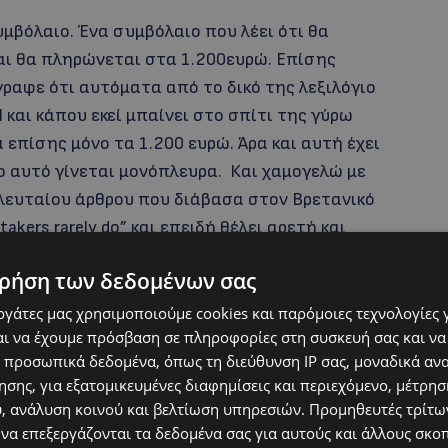
μβόλαιο. Ένα συμβόλαιο που λέει ότι θα
και θα πληρώνεται στα 1.200ευρώ. Επίσης
ραφε ότι αυτόματα από το δικό της λεξιλόγιο
 και κάπου εκεί μπαίνει στο σπίτι της γύρω
 επίσης μόνο τα 1.200 ευρώ. Άρα και αυτή έχει
ο αυτό γίνεται μονόπλευρα. Και χαμογελώ με
ελευταίου άρθρου που διάβασα στον Βρετανικό
takers rarely do” και επειδή θέλει αρετή και
θέλω να είμαι ελεύθερος άνθρωπος και για να
ρήση των δεδομένων σας
 και μη καμία φορά και σας το προτείνω
σπάνια βάζουν όρια αλλά δεν βάζουν καθόλου,
εργάτες μας χρησιμοποιούμε cookies και παρόμοιες τεχνολογίες 
ι να έχουμε πρόσβαση σε πληροφορίες στη συσκευή σας και να
ικοί… εμείς οι Έλληνες λέμε δώσε θάρρος στο
 προσωπικά δεδομένα, όπως τη διεύθυνση IP σας, μοναδικά αν
σης, για εξατομικευμένες διαφημίσεις και περιεχόμενο, μέτρη
υ, ανάλυση κοινού και βελτίωση υπηρεσιών.
Προμηθευτές τρίτων
 να επεξεργάζονται τα δεδομένα σας για αυτούς και άλλους σκο