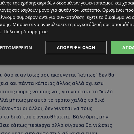
ένης της χρήσης ακριβών δεδομένων γεωεντοπισμού και χαρα
λογές σας ισχύουν μόνο για αυτόν τον ιστότοπο. Ορισμένοι πρ
 έννομο συμφέρον αντί για συγκατάθεση· έχετε το δικαίωμα να α
μισης
. Μπορείτε να ανακαλέσετε τη συγκατάθεσή σας οποιαδήπο
s
.
Πολιτική Απορρήτου
ΛΕΠΤΟΜΕΡΕΙΏΝ
ΑΠΌΡΡΙΨΗ ΌΛΩΝ
ΑΠΟ
ται οι άλλοι, δεν γίνεται να τους
ι όσο κι αν ίσως σου ακούγεται “κάπως” δεν θα
χεια και πάντα κάποιος άλλος αλλά όχι εσύ
ιες φορές να πεις ναι, για να είσαι το “καλό
 Αλλά μήπως με αυτό το τρόπο χαλάς το δικό
άνονται οι άλλοι, δεν γίνεται να τους
ο τα δικά του συναισθήματα. Βάλε όρια, μην
ώθεις κάπως περίεργα αλλά σίγουρα θα νιώσεις
ίσης μέσα από αυτή τη διαδικασία είναι