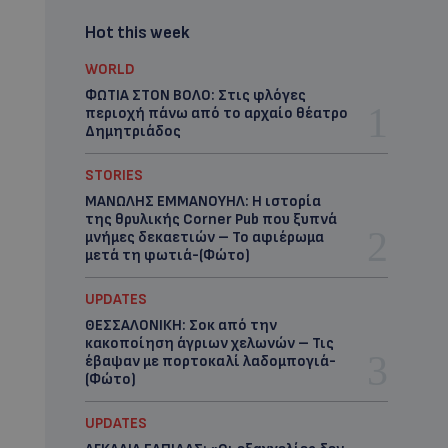
Hot this week
WORLD
ΦΩΤΙΑ ΣΤΟΝ ΒΟΛΟ: Στις φλόγες
περιοχή πάνω από το αρχαίο θέατρο
Δημητριάδος
STORIES
ΜΑΝΩΛΗΣ ΕΜΜΑΝΟΥΗΛ: Η ιστορία
της θρυλικής Corner Pub που ξυπνά
μνήμες δεκαετιών – Το αφιέρωμα
μετά τη φωτιά-(Φώτο)
UPDATES
ΘΕΣΣΑΛΟΝΙΚΗ: Σοκ από την
κακοποίηση άγριων χελωνών – Τις
έβαψαν με πορτοκαλί λαδομπογιά-
(Φώτο)
UPDATES