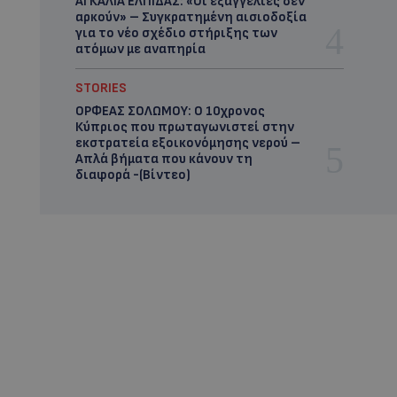
ΑΓΚΑΛΙΑ ΕΛΠΙΔΑΣ: «Οι εξαγγελίες δεν
αρκούν» – Συγκρατημένη αισιοδοξία
για το νέο σχέδιο στήριξης των
ατόμων με αναπηρία
STORIES
ΟΡΦΕΑΣ ΣΟΛΩΜΟΥ: Ο 10χρονος
Κύπριος που πρωταγωνιστεί στην
εκστρατεία εξοικονόμησης νερού –
Απλά βήματα που κάνουν τη
διαφορά -(Βίντεο)