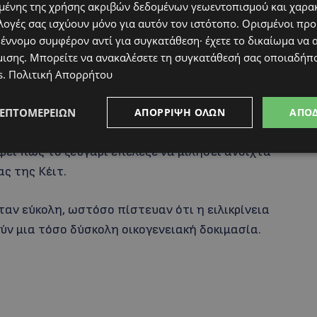
ιο του 2024 ότι υποβαλλόταν σε θεραπεία για
ένης της χρήσης ακριβών δεδομένων γεωεντοπισμού και χαρα
ην κοιλιακή χώρα.
λογές σας ισχύουν μόνο για αυτόν τον ιστότοπο. Ορισμένοι πρ
 έννομο συμφέρον αντί για συγκατάθεση· έχετε το δικαίωμα να α
μισης
. Μπορείτε να ανακαλέσετε τη συγκατάθεσή σας οποιαδήπο
σε τον κύκλο των χημειοθεραπειών, ενώ στις
s
.
Πολιτική Απορρήτου
σκόταν σε ύφεση.
ΛΕΠΤΟΜΕΡΕΙΏΝ
ΑΠΌΡΡΙΨΗ ΌΛΩΝ
ΑΠΟ
 με τα παιδιά
ψει πως το ζευγάρι επέλεξε να μιλήσει ανοιχτά
ς της Κέιτ.
αν εύκολη, ωστόσο πίστευαν ότι η ειλικρίνεια
ύν μια τόσο δύσκολη οικογενειακή δοκιμασία.