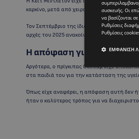
Η Κέιτ Μίντλετον είχε αποκαλύψει τον Μάρτ
συμπεριλαμβανομ
καρκίνο, μετά από χειρουργική επέμβαση στ
συσκευής. Οι επι
να βασίζονται σε
Ρυθμίσεις διαφή
Τον Σεπτέμβριο της ίδιας χρονιάς ολοκλήρω
Ρυθμίσεις cookie
αρχές του 2025 ανακοίνωσε ότι η νόσος βρι
ΕΜΦΆΝΙΣΗ 
Η απόφαση για ειλικρίνεια
Αργότερα, ο πρίγκιπας Ουίλιαμ είχε αποκαλύ
στα παιδιά του για την κατάσταση της υγεία
Όπως είχε αναφέρει, η απόφαση αυτή δεν ήτ
ήταν ο καλύτερος τρόπος για να διαχειριστο