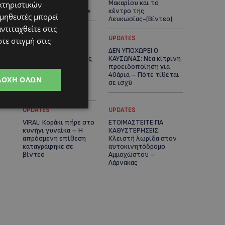
πλοίο δεν θα
Μακαρίου και το
κτηριστικών
ξανασηκώσει άγκυρα»
κέντρο της
ομηθευτές μπορεί
Λευκωσίας-(Βίντεο)
ντιταχθείτε στις
UPDATES
UPDATES
τε στιγμή στις
ΤΡΟΧΑΙΟ ΣΤΗΝ
ΔΕΝ ΥΠΟΧΩΡΕΙ Ο
ΛΕΥΚΩΣΙΑ: Χειροπέδες
ΚΑΥΣΩΝΑΣ: Νέα κίτρινη
και στη σύζυγο του
προειδοποίηση για
27χρονου – Φέρεται
40άρια – Πότε τίθεται
ΔΟΧΉ ΌΛΩΝ
να παραπλάνησε την
σε ισχύ
Αστυνομία
UPDATES
UPDATES
VIRAL: Κοράκι πήρε στο
ΕΤΟΙΜΑΣΤΕΙΤΕ ΓΙΑ
κυνήγι γυναίκα – Η
ΚΑΘΥΣΤΕΡΗΣΕΙΣ:
απρόσμενη επίθεση
Κλειστή λωρίδα στον
καταγράφηκε σε
αυτοκινητόδρομο
βίντεο
Αμμοχώστου –
Λάρνακας