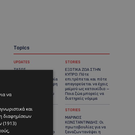
Topics
UPDATES
STORIES
ΤΑΣΟΣ
ΕΞΩΤΙΚΑ ΖΩΑ ΣΤΗΝ
ΧΑΤΖΗΓΙΟΒΑΝΗΣ: Η
ΚΥΠΡΟ: Πότε
συγκλονιστική ιστορία
επιτρέπεται και πότε
του 12χρονου Δημήτρη
απαγορεύεται να έχεις
και η δωρεά των
μαϊμού ως κατοικίδιο –
12.500 ευρώ που του
Ποια ζώα μπορείς να
για να
έδωσε ελπίδα
διατηρείς νόμιμα
αγνωριστικά και
UPDATES
STORIES
ση διαφημίσεων
ΧΩΡΙΣ ΣΩΣΣΙΒΙΟ Η
ΜΑΡΙΝΟΣ
ΘΑΛΑΣΣΙΑ ΣΥΝΔΕΣΗ
ΚΩΝΣΤΑΝΤΙΝΙΔΗΣ: Οι
 (1913)
ΚΥΠΡΟΥ-ΕΛΛΑΔΑΣ:
πρωτοβουλίες για να
πούς,
«Χωρίς επιδότηση το
ξαναζωντανέψει η