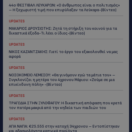
44ο ΦΕΣΤΙΒΑΛ ΛΕΥΚΑΡΩΝ: «Ο άνθρωπος είναι ο πολιτισμός»
– Η ξεχωριστή τιμή που επιφύλαξαν τα Λεύκαρα-(Βίντεο)
UPDATES
ΜΑΚΑΡΙΟΣ ΔΡΟΥΣΙΩΤΗΣ: Ζητά τη στήριξη του κοινού για τα
δικαστικά έξοδα-Τι λέει ο ίδιος-(Βίντεο)
UPDATES
ΝΙΚΟΣ ΚΑΖΑΝΤΖΑΚΗΣ: Γιατί το έργο του εξακολουθεί να μας
αφορά
UPDATES
ΝΟΣΟΚΟΜΕΙΟ ΛΕΜΕΣΟΥ: «Θα γινόμουν εγώ τα μάτια του» –
Συγκλονίζει η μητέρα του 4χρονου Μάριου: «Ζούμε σε μια
επικίνδυνη πόλη» -(Βίντεο)
UPDATES
ΤΡΑΓΩΔΙΑ ΣΤΗΝ ΞΥΛΟΦΑΓΟΥ: Η δικαστική απόφαση που κρατά
τον πατέρα μακριά από την κηδεία των παιδιών του
UPDATES
ΑΓΙΑ ΝΑΠΑ: €25.555 στην κατοχή 34χρονου – Εντοπίστηκαν
και αδασμολόγητα καπνικά προϊόντα