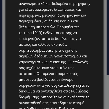
αναγνωριστικά και δεδομένα περιήγησης,
για εξατομικευμένες διαφημίσεις και
περιεχόμενο, μέτρηση διαφημίσεων και
περιεχομένου, ανάλυση κοινού και
βελτίωση υπηρεσιών.
Προμηθευτές
τρίτων (1913)
ενδέχεται επίσης να
επεξεργάζονται τα δεδομένα σας για
αυτούς και άλλους σκοπούς,
συμπεριλαμβανομένης της χρήσης
ακριβών δεδομένων γεωεντοπισμού και
χαρακτηριστικών συσκευής. Οι επιλογές
σας ισχύουν μόνο για αυτόν τον
ιστότοπο. Ορισμένοι προμηθευτές
μπορεί να βασίζονται σε έννομο
Hot this week
συμφέρον αντί για συγκατάθεση· έχετε το
δικαίωμα να αντιταχθείτε στις
Ρυθμίσεις
UPDATES
διαφήμισης
. Μπορείτε να ανακαλέσετε τη
ΑΛΕΞΙΑ ΠΟΤΑΜΙΤΟΥ: Από την προσωπική απώλεια
συγκατάθεσή σας οποιαδήποτε στιγμή
στην κοινωνική προσφορά – Αναλαμβάνει το
χαρτοφυλάκιο Κοινωνικής Πρόνοιας στον ΔΗΣΥ
στις
Ρυθμίσεις cookies
.
Πολιτική