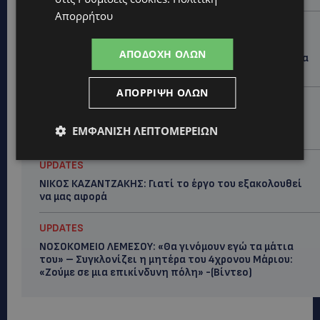
Απορρήτου
UPDATES
44ο ΦΕΣΤΙΒΑΛ ΛΕΥΚΑΡΩΝ: «Ο άνθρωπος είναι ο
ΑΠΟΔΟΧΉ ΌΛΩΝ
πολιτισμός» – Η ξεχωριστή τιμή που επιφύλαξαν τα
Λεύκαρα-(Βίντεο)
ΑΠΌΡΡΙΨΗ ΌΛΩΝ
UPDATES
ΜΑΚΑΡΙΟΣ ΔΡΟΥΣΙΩΤΗΣ: Ζητά τη στήριξη του κοινού
ΕΜΦΆΝΙΣΗ ΛΕΠΤΟΜΕΡΕΙΏΝ
για τα δικαστικά έξοδα-Τι λέει ο ίδιος-(Βίντεο)
UPDATES
ΝΙΚΟΣ ΚΑΖΑΝΤΖΑΚΗΣ: Γιατί το έργο του εξακολουθεί
να μας αφορά
UPDATES
ΝΟΣΟΚΟΜΕΙΟ ΛΕΜΕΣΟΥ: «Θα γινόμουν εγώ τα μάτια
του» – Συγκλονίζει η μητέρα του 4χρονου Μάριου:
«Ζούμε σε μια επικίνδυνη πόλη» -(Βίντεο)