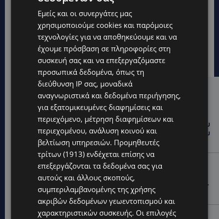
Εμείς και οι συνεργάτες μας
χρησιμοποιούμε cookies και παρόμοιες
τεχνολογίες για να αποθηκεύουμε και να
έχουμε πρόσβαση σε πληροφορίες στη
συσκευή σας και να επεξεργαζόμαστε
προσωπικά δεδομένα, όπως τη
διεύθυνση IP σας, μοναδικά
Hot this week
αναγνωριστικά και δεδομένα περιήγησης,
για εξατομικευμένες διαφημίσεις και
UPDATES
περιεχόμενο, μέτρηση διαφημίσεων και
ΤΑΣΟΣ ΧΑΤΖΗΓΙΟΒΑΝΗΣ: Η συγκλονιστική ιστορία του
περιεχομένου, ανάλυση κοινού και
12χρονου Δημήτρη και η δωρεά των 12.500 ευρώ που
βελτίωση υπηρεσιών.
Προμηθευτές
του έδωσε ελπίδα
τρίτων (1913)
ενδέχεται επίσης να
STORIES
επεξεργάζονται τα δεδομένα σας για
ΕΞΩΤΙΚΑ ΖΩΑ ΣΤΗΝ ΚΥΠΡΟ: Πότε επιτρέπεται και
αυτούς και άλλους σκοπούς,
πότε απαγορεύεται να έχεις μαϊμού ως κατοικίδιο –
συμπεριλαμβανομένης της χρήσης
Ποια ζώα μπορείς να διατηρείς νόμιμα
ακριβών δεδομένων γεωεντοπισμού και
χαρακτηριστικών συσκευής. Οι επιλογές
UPDATES