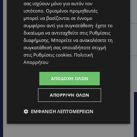
σας ισχύουν μόνο για αυτόν τον
ΧΩΡΙΣ ΣΩΣΣΙΒΙΟ Η ΘΑΛΑΣΣΙΑ ΣΥΝΔΕΣΗ ΚΥΠΡΟΥ-
ιστότοπο. Ορισμένοι προμηθευτές
ΕΛΛΑΔΑΣ: «Χωρίς επιδότηση το πλοίο δεν θα
ξανασηκώσει άγκυρα»
μπορεί να βασίζονται σε έννομο
συμφέρον αντί για συγκατάθεση· έχετε το
STORIES
δικαίωμα να αντιταχθείτε στις
Ρυθμίσεις
ΜΑΡΙΝΟΣ ΚΩΝΣΤΑΝΤΙΝΙΔΗΣ: Οι πρωτοβουλίες για να
διαφήμισης
. Μπορείτε να ανακαλέσετε τη
ξαναζωντανέψει η Μακαρίου και το κέντρο της
συγκατάθεσή σας οποιαδήποτε στιγμή
Λευκωσίας-(Βίντεο)
στις
Ρυθμίσεις cookies
.
Πολιτική
Απορρήτου
UPDATES
ΤΡΟΧΑΙΟ ΣΤΗΝ ΛΕΥΚΩΣΙΑ: Χειροπέδες και στη σύζυγο
του 27χρονου – Φέρεται να παραπλάνησε την
ΑΠΟΔΟΧΉ ΌΛΩΝ
Αστυνομία
ΑΠΌΡΡΙΨΗ ΌΛΩΝ
ΕΜΦΆΝΙΣΗ ΛΕΠΤΟΜΕΡΕΙΏΝ