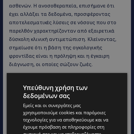
ασθενών. Η ανοσοθεραπεία, επισήμανε ότι
έχει αλλάξει τα δεδομένα, προσφέροντας
αποτελεσματικές λύσεις σε νόσους που στο
παρελθόν χαρακτηρίζονταν από εξαιρετικά
δύσκολη κλινική αντιμετώπιση. Κλείνοντας,
σημείωσε ότι η βάση της ογκολογικής
φροντίδας είναι η πρόληψη και η έγκαιρη
διάγνωση, οι οποίες σώζουν ζωές.
Η
Δρ. Νανά Βασιλειάδου,
Παθολόγος
Υπεύθυνη χρήση των
Ογκολόγος-Αιματολόγος στο Γερμανικό
δεδομένων σας
Ογκολογικό Κέντρο, ανέδειξε τη δύναμη της
Εμείς και οι συνεργάτες μας
ανοσο-ογκολογίας στο μελάνωμα το οποίο
χρησιμοποιούμε cookies και παρόμοιες
αποτέλεσε το ιστορικό εφαλτήριο της
τεχνολογίες για να αποθηκεύουμε και να
ανοσοθεραπείας πριν από 15 χρόνια. Όπως
έχουμε πρόσβαση σε πληροφορίες στη
είπε η συγκεκριμένη νόσος έχει επιδείξει τα
συσκευή σας και να επεξεργαζόμαστε