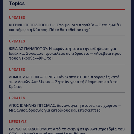
Topics
UPDATES
ΚΙΤΡΙΝΗ ΠΡΟΕΙΔΟΠΟΙΗΣΗ: Έτοιμοι για παραλία – Στους 40°C
και σήμερα η Κύπρος-Πότε θα τεθεί σε ισχύ
UPDATES
ΦΕΙΔΙΑΣ ΠΑΝΑΓΙΩΤΟΥ: Η εμφάνισή του στην εκδήλωση για
Ισαάκ και Σολωμού προκάλεσε αντιδράσεις – «Ασέβεια προς
τους νεκρούς»-(Φώτο)
UPDATES
ΔΗΜΟΣ ΛΑΤΣΙΩΝ – ΓΕΡΙΟΥ: Πάνω από 8.000 υπογραφές κατά
των Δομών Ανηλίκων – Ζητούν γραπτή δέσμευση από το
Κράτος
UPDATES
ΑΓΙΟΣ ΙΩΑΝΝΗΣ ΠΙΤΣΙΛΙΑΣ: Ξανανοίγει η πισίνα του χωριού –
Μια ανάσα δροσιάς για κατοίκους και επισκέπτες
LIFESTYLE
ΕΛΕΝΑ ΠΑΠΑΔΟΠΟΥΛΟΥ: Από τη σκηνή στην Αντιπροεδρία του
ΘΟΚ – «Μεγάλη τιμή και μεγάλη ευθύνη»