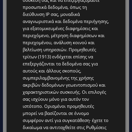
πιο μακροχρόνια αποτελέσματα επιβίωσης,
προσωπικά δεδομένα, όπως τη
καθώς οι νέοι συνδυασμοί φαρμάκων
διεύθυνση IP σας, μοναδικά
αναγνωριστικά και δεδομένα περιήγησης,
επιτρέπουν, σήμερα, σε περισσότερους
για εξατομικευμένες διαφημίσεις και
ασθενείς να ζουν περισσότερο και με καλύτερη
περιεχόμενο, μέτρηση διαφημίσεων και
ποιότητα ζωής. Η κα Βασιλειάδου κατέληξε ότι
περιεχομένου, ανάλυση κοινού και
είναι σημαντική η υποστήριξη της έρευνας και
βελτίωση υπηρεσιών.
Προμηθευτές
της συνεργασίας ιατρών, ασθενών και φορέων.
τρίτων (1913)
ενδέχεται επίσης να
επεξεργάζονται τα δεδομένα σας για
Ο
Δρ. Ονούφριος Τσαβαρής
, Παθολόγος
αυτούς και άλλους σκοπούς,
συμπεριλαμβανομένης της χρήσης
Ογκολόγος στο Γερμανικό Ογκολογικό Κέντρο,
ακριβών δεδομένων γεωεντοπισμού και
σημείωσε ότι η φροντίδα των ασθενών και η
χαρακτηριστικών συσκευής. Οι επιλογές
λήψη κλινικών αποφάσεων πρέπει να
σας ισχύουν μόνο για αυτόν τον
βασίζονται στα καλύτερα διαθέσιμα
ιστότοπο. Ορισμένοι προμηθευτές
ερευνητικά δεδομένα. Ο κ. Τσαβαρής ανέλυσε
μπορεί να βασίζονται σε έννομο
τη σημασία της εφαρμογής των θεραπευτικών
συμφέρον αντί για συγκατάθεση· έχετε το
δικαίωμα να αντιταχθείτε στις
Ρυθμίσεις
κατευθυντήριων γραμμών, οι οποίες