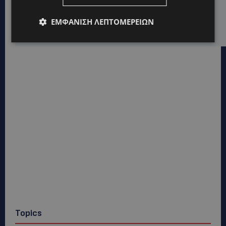
VIBE NEWS
ARLA PROTEIN: Συνεχίζει να καινοτομεί με το Arla
ΕΜΦΆΝΙΣΗ ΛΕΠΤΟΜΕΡΕΙΏΝ
Protein Food to Go.
Topics