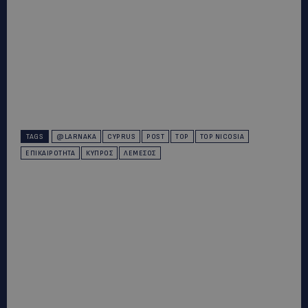
TAGS
@LARNAKA
CYPRUS
POST
TOP
TOP NICOSIA
ΕΠΙΚΑΙΡΌΤΗΤΑ
ΚΎΠΡΟΣ
ΛΕΜΕΣΌΣ