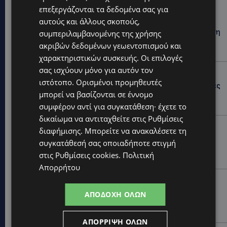
Hot this week
επεξεργάζονται τα δεδομένα σας για
UPDATES
αυτούς και άλλους σκοπούς,
ΦΕΙΔΙΑΣ ΠΑΝΑΓΙΩΤΟΥ: Η εμφάνισή του στην εκδήλωση
συμπεριλαμβανομένης της χρήσης
για Ισαάκ και Σολωμού προκάλεσε αντιδράσεις –
ακριβών δεδομένων γεωεντοπισμού και
«Ασέβεια προς τους νεκρούς»-(Φώτο)
χαρακτηριστικών συσκευής. Οι επιλογές
σας ισχύουν μόνο για αυτόν τον
UPDATES
ιστότοπο. Ορισμένοι προμηθευτές
ΔΗΜΟΣ ΛΑΤΣΙΩΝ – ΓΕΡΙΟΥ: Πάνω από 8.000 υπογραφές
μπορεί να βασίζονται σε έννομο
κατά των Δομών Ανηλίκων – Ζητούν γραπτή
δέσμευση από το Κράτος
συμφέρον αντί για συγκατάθεση· έχετε το
δικαίωμα να αντιταχθείτε στις
Ρυθμίσεις
UPDATES
διαφήμισης
. Μπορείτε να ανακαλέσετε τη
ΑΓΙΟΣ ΙΩΑΝΝΗΣ ΠΙΤΣΙΛΙΑΣ: Ξανανοίγει η πισίνα του
συγκατάθεσή σας οποιαδήποτε στιγμή
χωριού – Μια ανάσα δροσιάς για κατοίκους και
στις
Ρυθμίσεις cookies
.
Πολιτική
επισκέπτες
Απορρήτου
LIFESTYLE
ΕΛΕΝΑ ΠΑΠΑΔΟΠΟΥΛΟΥ: Από τη σκηνή στην
ΑΠΟΔΟΧΉ ΌΛΩΝ
Αντιπροεδρία του ΘΟΚ – «Μεγάλη τιμή και μεγάλη
ευθύνη»
ΑΠΌΡΡΙΨΗ ΌΛΩΝ