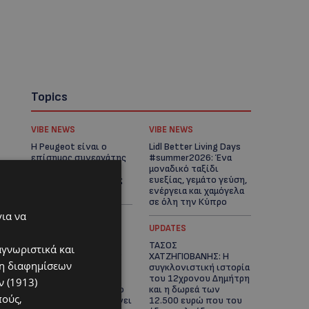
Topics
VIBE NEWS
VIBE NEWS
Η Peugeot είναι ο
Lidl Better Living Days
επίσημος συνεργάτης
#summer2026: Ένα
του Φεστιβάλ
μοναδικό ταξίδι
Κινηματογράφου της
ευεξίας, γεμάτο γεύση,
Βενετίας
ενέργεια και χαμόγελα
σε όλη την Κύπρο
για να
ΚΑΤΟΙΚΙΔΙΑ
UPDATES
ΠΑΓΚΟΣΜΙΑ ΗΜΕΡΑ
ΤΑΣΟΣ
αγνωριστικά και
ΓΑΤΑΣ: Χιλιάδες στην
ΧΑΤΖΗΓΙΟΒΑΝΗΣ: Η
ση διαφημίσεων
Κύπρο, καθεμία
συγκλονιστική ιστορία
μοναδική – Το
του 12χρονου Δημήτρη
 (1913)
χαδιάρικο τετράποδο
και η δωρεά των
πούς,
με τη ματιά που λιώνει
12.500 ευρώ που του