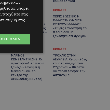
καρδιές
έδωσε ελπίδα
κτηριστικών
ομηθευτές μπορεί
STORIES
UPDATES
ντιταχθείτε στις
ΕΞΩΤΙΚΑ ΖΩΑ ΣΤΗΝ
ΧΩΡΙΣ ΣΩΣΣΙΒΙΟ Η
τε στιγμή στις
ΚΥΠΡΟ: Πότε
ΘΑΛΑΣΣΙΑ ΣΥΝΔΕΣΗ
επιτρέπεται και πότε
ΚΥΠΡΟΥ-ΕΛΛΑΔΑΣ:
απαγορεύεται να έχεις
«Χωρίς επιδότηση το
μαϊμού ως κατοικίδιο –
πλοίο δεν θα
Ποια ζώα μπορείς να
ξανασηκώσει άγκυρα»
ΔΟΧΉ ΌΛΩΝ
διατηρείς νόμιμα
STORIES
UPDATES
ΜΑΡΙΝΟΣ
ΤΡΟΧΑΙΟ ΣΤΗΝ
ΚΩΝΣΤΑΝΤΙΝΙΔΗΣ: Οι
ΛΕΥΚΩΣΙΑ: Χειροπέδες
πρωτοβουλίες για να
και στη σύζυγο του
ξαναζωντανέψει η
27χρονου – Φέρεται
Μακαρίου και το
να παραπλάνησε την
κέντρο της
Αστυνομία
Λευκωσίας-(Βίντεο)