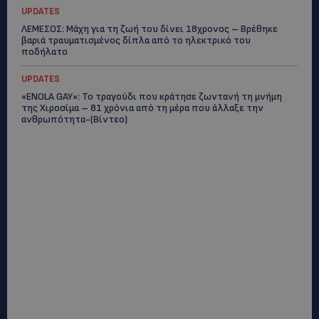
UPDATES
ΛΕΜΕΣΟΣ: Μάχη για τη ζωή του δίνει 18χρονος – Βρέθηκε
βαριά τραυματισμένος δίπλα από το ηλεκτρικό του
ποδήλατο
UPDATES
«ENOLA GAY»: Το τραγούδι που κράτησε ζωντανή τη μνήμη
της Χιροσίμα – 81 χρόνια από τη μέρα που άλλαξε την
ανθρωπότητα-(Bίντεο)