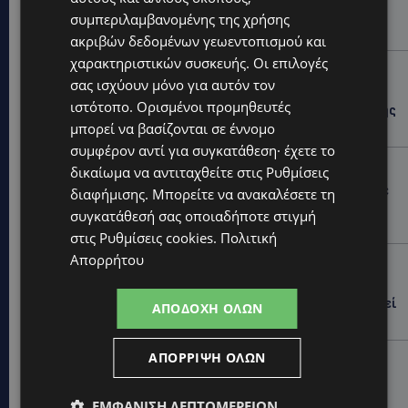
Οι άνθρωποι και οι στιγμές είναι η πραγματική μας
συμπεριλαμβανομένης της χρήσης
ιστορία
ακριβών δεδομένων γεωεντοπισμού και
χαρακτηριστικών συσκευής. Οι επιλογές
STORIES
σας ισχύουν μόνο για αυτόν τον
ΕΛΕΝΑ ΑΝΤΩΝΙΑΔΟΥ: Αγώνας ζωής για τη 37χρονη
ιστότοπο. Ορισμένοι προμηθευτές
μητέρα τριών παιδιών – Έρανος για τη θεραπεία της
στην Αγγλία
μπορεί να βασίζονται σε έννομο
συμφέρον αντί για συγκατάθεση· έχετε το
UPDATES
δικαίωμα να αντιταχθείτε στις
Ρυθμίσεις
ΚΑΤΑΓΓΕΛΙΑ: Για άνδρα που φέρεται να παρενοχλούσε
διαφήμισης
. Μπορείτε να ανακαλέσετε τη
γυναίκες στο Δασούδι – Σε εξέλιξη οι αστυνομικές
συγκατάθεσή σας οποιαδήποτε στιγμή
έρευνες
στις
Ρυθμίσεις cookies
.
Πολιτική
Απορρήτου
UPDATES
ΛΕΥΚΩΣΙΑ: Γιατί ένας 16χρονος φέρεται να έβαλε
φωτιά σε ιστορική μπυραρία – Η Αστυνομία αναζητεί
ΑΠΟΔΟΧΉ ΌΛΩΝ
το κίνητρο
ΑΠΌΡΡΙΨΗ ΌΛΩΝ
UPDATES
ΛΑΤΣΙΑ-ΓΕΡΙ: Στο επίκεντρο η δημιουργία δομών για
ασυνόδευτους ανήλικους – Αντιδρά ο Δήμος,
ΕΜΦΆΝΙΣΗ ΛΕΠΤΟΜΕΡΕΙΏΝ