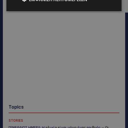
στηρίζει υπό προϋποθέσεις το Κίνημα Οικολόγων
Topics
STORIES
ΓΕΝΕΘΛΙΟΣ ΗΜΕΡΑ: Η ηλικία είναι μόνο ένας αριθμός – Οι