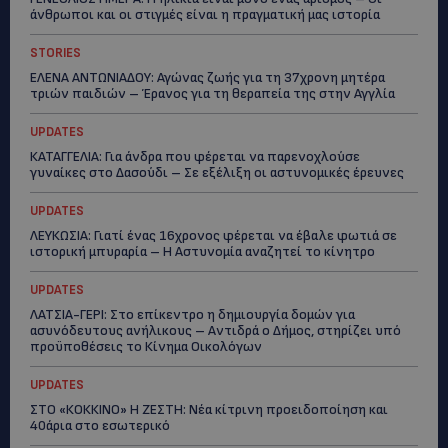
άνθρωποι και οι στιγμές είναι η πραγματική μας ιστορία
STORIES
ΕΛΕΝΑ ΑΝΤΩΝΙΑΔΟΥ: Αγώνας ζωής για τη 37χρονη μητέρα
τριών παιδιών – Έρανος για τη θεραπεία της στην Αγγλία
UPDATES
ΚΑΤΑΓΓΕΛΙΑ: Για άνδρα που φέρεται να παρενοχλούσε
γυναίκες στο Δασούδι – Σε εξέλιξη οι αστυνομικές έρευνες
UPDATES
ΛΕΥΚΩΣΙΑ: Γιατί ένας 16χρονος φέρεται να έβαλε φωτιά σε
ιστορική μπυραρία – Η Αστυνομία αναζητεί το κίνητρο
UPDATES
ΛΑΤΣΙΑ-ΓΕΡΙ: Στο επίκεντρο η δημιουργία δομών για
ασυνόδευτους ανήλικους – Αντιδρά ο Δήμος, στηρίζει υπό
προϋποθέσεις το Κίνημα Οικολόγων
UPDATES
ΣΤΟ «ΚΟΚΚΙΝΟ» Η ΖΕΣΤΗ: Νέα κίτρινη προειδοποίηση και
40άρια στο εσωτερικό