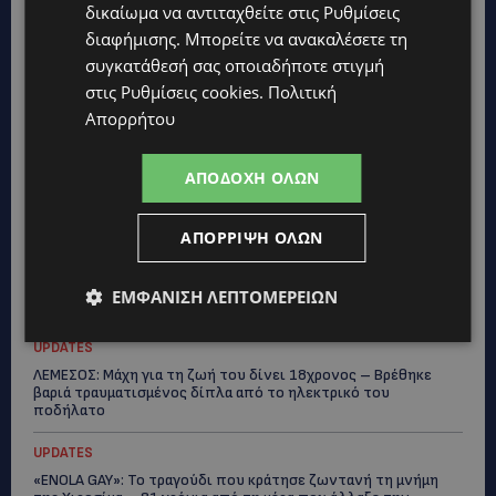
δικαίωμα να αντιταχθείτε στις
Ρυθμίσεις
διαφήμισης
. Μπορείτε να ανακαλέσετε τη
συγκατάθεσή σας οποιαδήποτε στιγμή
στις
Ρυθμίσεις cookies
.
Πολιτική
Topics
Απορρήτου
UPDATES
ΑΠΟΔΟΧΉ ΌΛΩΝ
ΛΑΤΣΙΑ-ΓΕΡΙ: Στο επίκεντρο η δημιουργία δομών για
ασυνόδευτους ανήλικους – Αντιδρά ο Δήμος, στηρίζει υπό
προϋποθέσεις το Κίνημα Οικολόγων
ΑΠΌΡΡΙΨΗ ΌΛΩΝ
UPDATES
ΣΤΟ «ΚΟΚΚΙΝΟ» Η ΖΕΣΤΗ: Νέα κίτρινη προειδοποίηση και
ΕΜΦΆΝΙΣΗ ΛΕΠΤΟΜΕΡΕΙΏΝ
40άρια στο εσωτερικό
UPDATES
ΛΕΜΕΣΟΣ: Μάχη για τη ζωή του δίνει 18χρονος – Βρέθηκε
βαριά τραυματισμένος δίπλα από το ηλεκτρικό του
ποδήλατο
UPDATES
«ENOLA GAY»: Το τραγούδι που κράτησε ζωντανή τη μνήμη