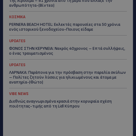
της Χιροσίμα – 81 χρόνια από τη μέρα που άλλαξε την
ανθρωπότητα-(Bίντεο)
ΚΟΣΜΙΚΑ
PERNERA BEACH HOTEL: Εκλεκτές παρουσίες στα 50 χρόνια
ενός ιστορικού ξενοδοχείου-Ποιους είδαμε
UPDATES
ΦΟΝΟΣ ΣΤΗΝ ΚΕΡΥΝΕΙΑ: Νεκρός 40χρονος – Επτά συλλήψεις,
ο ένας τραυματισμένος
UPDATES
ΛΑΡΝΑΚΑ: Παράπονα για την πρόσβαση στην παραλία σκύλων
– Πολίτες ζητούν λύσεις για ηλικιωμένους και άτομα με
αναπηρία-(Φώτο)
VIBE NEWS
Διεθνώς αναγνωρισμένα κρασιά στην κορυφαία σχέση
ποιότητας-τιμής από τη Lidl Κύπρου