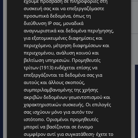
έχουμε πρόσβαση σε πληροφορίες στη
UPDATES
συσκευή σας και να επεξεργαζόμαστε
προσωπικά δεδομένα, όπως τη
«ENOLA GAY»: Το τραγούδι που κράτησε ζωντανή τη
μνήμη της Χιροσίμα – 81 χρόνια από τη μέρα που
διεύθυνση IP σας, μοναδικά
άλλαξε την ανθρωπότητα-(Bίντεο)
αναγνωριστικά και δεδομένα περιήγησης,
για εξατομικευμένες διαφημίσεις και
ΚΟΣΜΙΚΑ
περιεχόμενο, μέτρηση διαφημίσεων και
PERNERA BEACH HOTEL: Εκλεκτές παρουσίες στα 50
περιεχομένου, ανάλυση κοινού και
χρόνια ενός ιστορικού ξενοδοχείου-Ποιους είδαμε
βελτίωση υπηρεσιών.
Προμηθευτές
τρίτων (1913)
ενδέχεται επίσης να
επεξεργάζονται τα δεδομένα σας για
αυτούς και άλλους σκοπούς,
συμπεριλαμβανομένης της χρήσης
ακριβών δεδομένων γεωεντοπισμού και
χαρακτηριστικών συσκευής. Οι επιλογές
σας ισχύουν μόνο για αυτόν τον
ιστότοπο. Ορισμένοι προμηθευτές
μπορεί να βασίζονται σε έννομο
συμφέρον αντί για συγκατάθεση· έχετε το