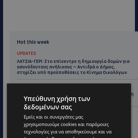
Hot this week
UPDATES
ΛΑΤΣΙΑ-ΓΕΡΙ: Στο επίκεντρο η δημιουργία δομών για
ασυνόδευτους ανήλικους – Αντιδρά ο Δήμος,
στηρίζει υπό προϋποθέσεις το Κίνημα Οικολόγων
UPDATES
ΣΤΟ «ΚΟΚΚΙΝΟ» Η ΖΕΣΤΗ: Νέα κίτρινη προειδοποίηση
Υπεύθυνη χρήση των
και 40άρια στο εσωτερικό
δεδομένων σας
UPDATES
Εμείς και οι συνεργάτες μας
ΛΕΜΕΣΟΣ: Μάχη για τη ζωή του δίνει 18χρονος –
χρησιμοποιούμε cookies και παρόμοιες
Βρέθηκε βαριά τραυματισμένος δίπλα από το
τεχνολογίες για να αποθηκεύουμε και να
ηλεκτρικό του ποδήλατο