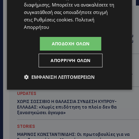
διαφήμισης
. Μπορείτε να ανακαλέσετε τη
συγκατάθεσή σας οποιαδήποτε στιγμή
Hot this week
στις
Ρυθμίσεις cookies
.
Πολιτική
Απορρήτου
UPDATES
ΤΑΣΟΣ ΧΑΤΖΗΓΙΟΒΑΝΗΣ: Η συγκλονιστική ιστορία του
12χρονου Δημήτρη και η δωρεά των 12.500 ευρώ που
ΑΠΟΔΟΧΉ ΌΛΩΝ
του έδωσε ελπίδα
ΑΠΌΡΡΙΨΗ ΌΛΩΝ
STORIES
ΕΞΩΤΙΚΑ ΖΩΑ ΣΤΗΝ ΚΥΠΡΟ: Πότε επιτρέπεται και
πότε απαγορεύεται να έχεις μαϊμού ως κατοικίδιο –
ΕΜΦΆΝΙΣΗ ΛΕΠΤΟΜΕΡΕΙΏΝ
Ποια ζώα μπορείς να διατηρείς νόμιμα
UPDATES
ΧΩΡΙΣ ΣΩΣΣΙΒΙΟ Η ΘΑΛΑΣΣΙΑ ΣΥΝΔΕΣΗ ΚΥΠΡΟΥ-
ΕΛΛΑΔΑΣ: «Χωρίς επιδότηση το πλοίο δεν θα
ξανασηκώσει άγκυρα»
STORIES
ΜΑΡΙΝΟΣ ΚΩΝΣΤΑΝΤΙΝΙΔΗΣ: Οι πρωτοβουλίες για να