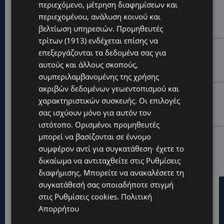
περιεχόμενο, μέτρηση διαφημίσεων και
ΤΡΟΧΑΙΟ ΣΤΗΝ ΛΕΥΚΩΣΙΑ: Χειροπέδες και στη σύζυγο
περιεχομένου, ανάλυση κοινού και
του 27χρονου – Φέρεται να παραπλάνησε την
Αστυνομία
βελτίωση υπηρεσιών.
Προμηθευτές
τρίτων (1913)
ενδέχεται επίσης να
UPDATES
επεξεργάζονται τα δεδομένα σας για
ΔΕΝ ΥΠΟΧΩΡΕΙ Ο ΚΑΥΣΩΝΑΣ: Νέα κίτρινη
αυτούς και άλλους σκοπούς,
προειδοποίηση για 40άρια – Πότε τίθεται σε ισχύ
συμπεριλαμβανομένης της χρήσης
ακριβών δεδομένων γεωεντοπισμού και
UPDATES
χαρακτηριστικών συσκευής. Οι επιλογές
VIRAL: Κοράκι πήρε στο κυνήγι γυναίκα – Η
σας ισχύουν μόνο για αυτόν τον
απρόσμενη επίθεση καταγράφηκε σε βίντεο
ιστότοπο. Ορισμένοι προμηθευτές
μπορεί να βασίζονται σε έννομο
UPDATES
συμφέρον αντί για συγκατάθεση· έχετε το
ΕΤΟΙΜΑΣΤΕΙΤΕ ΓΙΑ ΚΑΘΥΣΤΕΡΗΣΕΙΣ: Κλειστή λωρίδα
στον αυτοκινητόδρομο Αμμοχώστου – Λάρνακας
δικαίωμα να αντιταχθείτε στις
Ρυθμίσεις
διαφήμισης
. Μπορείτε να ανακαλέσετε τη
συγκατάθεσή σας οποιαδήποτε στιγμή
στις
Ρυθμίσεις cookies
.
Πολιτική
Απορρήτου