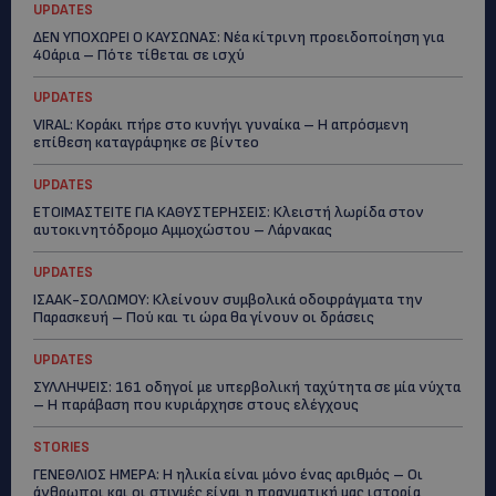
UPDATES
ΔΕΝ ΥΠΟΧΩΡΕΙ Ο ΚΑΥΣΩΝΑΣ: Νέα κίτρινη προειδοποίηση για
40άρια – Πότε τίθεται σε ισχύ
UPDATES
VIRAL: Κοράκι πήρε στο κυνήγι γυναίκα – Η απρόσμενη
επίθεση καταγράφηκε σε βίντεο
UPDATES
ΕΤΟΙΜΑΣΤΕΙΤΕ ΓΙΑ ΚΑΘΥΣΤΕΡΗΣΕΙΣ: Κλειστή λωρίδα στον
αυτοκινητόδρομο Αμμοχώστου – Λάρνακας
UPDATES
ΙΣΑΑΚ-ΣΟΛΩΜΟΥ: Κλείνουν συμβολικά οδοφράγματα την
Παρασκευή – Πού και τι ώρα θα γίνουν οι δράσεις
UPDATES
ΣΥΛΛΗΨΕΙΣ: 161 οδηγοί με υπερβολική ταχύτητα σε μία νύχτα
– Η παράβαση που κυριάρχησε στους ελέγχους
STORIES
ΓΕΝΕΘΛΙΟΣ ΗΜΕΡΑ: Η ηλικία είναι μόνο ένας αριθμός – Οι
άνθρωποι και οι στιγμές είναι η πραγματική μας ιστορία