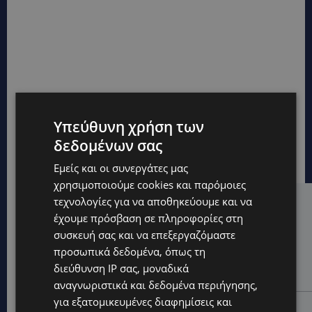
Υπεύθυνη χρήση των
δεδομένων σας
Εμείς και οι συνεργάτες μας
χρησιμοποιούμε cookies και παρόμοιες
τεχνολογίες για να αποθηκεύουμε και να
Hot this week
έχουμε πρόσβαση σε πληροφορίες στη
STORIES
συσκευή σας και να επεξεργαζόμαστε
προσωπικά δεδομένα, όπως τη
ΜΑΡΙΝΟΣ ΚΩΝΣΤΑΝΤΙΝΙΔΗΣ: Οι πρωτοβουλίες για να
ξαναζωντανέψει η Μακαρίου και το κέντρο της
διεύθυνση IP σας, μοναδικά
Λευκωσίας-(Βίντεο)
αναγνωριστικά και δεδομένα περιήγησης,
για εξατομικευμένες διαφημίσεις και
UPDATES