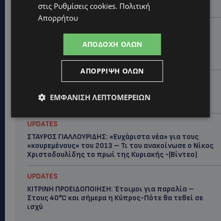
στις
Ρυθμίσεις cookies
.
Πολιτική
κάποιος που...
Απορρήτου
CALENDAR
ΑΠΟ ΤΗΝ ΚΥΠΡΟ ΣΤΟ ΛΟΝΔΙΝΟ ΚΑΙ ΤΟ ΕΔΙΜΒΟΥΡΓΟ: Η
ΑΠΟΔΟΧΉ ΌΛΩΝ
Στέλλα Παπά γράφει τη δική της σελίδα στη διεθνή
εικαστική σκηνή
ΑΠΌΡΡΙΨΗ ΌΛΩΝ
UPDATES
ΦΩΤΟ: Αγνοείται 51χρονος – Έκκληση της
ΕΜΦΆΝΙΣΗ ΛΕΠΤΟΜΕΡΕΙΏΝ
Αστυνομίας για τον εντοπισμό του
UPDATES
ΣΤΑΥΡΟΣ ΓΙΑΛΛΟΥΡΙΔΗΣ: «Ευχάριστα νέα» για τους
«κουρεμένους» του 2013 – Τι του ανακοίνωσε ο Νίκος
Χριστοδουλίδης το πρωί της Κυριακής -(Βίντεο)
UPDATES
ΚΙΤΡΙΝΗ ΠΡΟΕΙΔΟΠΟΙΗΣΗ: Έτοιμοι για παραλία –
Στους 40°C και σήμερα η Κύπρος-Πότε θα τεθεί σε
ισχύ