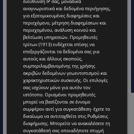
διεύθυνση IP σας, μοναδικά
αναγνωριστικά και δεδομένα περιήγησης,
για εξατομικευμένες διαφημίσεις και
περιεχόμενο, μέτρηση διαφημίσεων και
περιεχομένου, ανάλυση κοινού και
βελτίωση υπηρεσιών.
Προμηθευτές
τρίτων (1913)
ενδέχεται επίσης να
επεξεργάζονται τα δεδομένα σας για
αυτούς και άλλους σκοπούς,
συμπεριλαμβανομένης της χρήσης
ακριβών δεδομένων γεωεντοπισμού και
χαρακτηριστικών συσκευής. Οι επιλογές
σας ισχύουν μόνο για αυτόν τον
ιστότοπο. Ορισμένοι προμηθευτές
μπορεί να βασίζονται σε έννομο
Hot this week
συμφέρον αντί για συγκατάθεση· έχετε το
UPDATES
δικαίωμα να αντιταχθείτε στις
Ρυθμίσεις
ΜΑΡΙΑ ΜΑΡΚΟΥ «ΠΙΚΚΟΥΑ: Τον κατέγραψε η κάμερα να
διαφήμισης
. Μπορείτε να ανακαλέσετε τη
μπαίνει στο σπίτι της –Έλειπε στο εξωτερικό
συγκατάθεσή σας οποιαδήποτε στιγμή
εκπροσωπώντας την Κύπρο: «Αύριο μπορεί να είναι