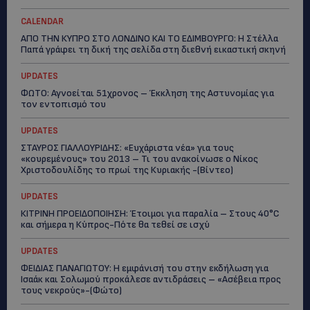
CALENDAR
ΑΠΟ ΤΗΝ ΚΥΠΡΟ ΣΤΟ ΛΟΝΔΙΝΟ ΚΑΙ ΤΟ ΕΔΙΜΒΟΥΡΓΟ: Η Στέλλα
Παπά γράφει τη δική της σελίδα στη διεθνή εικαστική σκηνή
UPDATES
ΦΩΤΟ: Αγνοείται 51χρονος – Έκκληση της Αστυνομίας για
τον εντοπισμό του
UPDATES
ΣΤΑΥΡΟΣ ΓΙΑΛΛΟΥΡΙΔΗΣ: «Ευχάριστα νέα» για τους
«κουρεμένους» του 2013 – Τι του ανακοίνωσε ο Νίκος
Χριστοδουλίδης το πρωί της Κυριακής -(Βίντεο)
UPDATES
ΚΙΤΡΙΝΗ ΠΡΟΕΙΔΟΠΟΙΗΣΗ: Έτοιμοι για παραλία – Στους 40°C
και σήμερα η Κύπρος-Πότε θα τεθεί σε ισχύ
UPDATES
ΦΕΙΔΙΑΣ ΠΑΝΑΓΙΩΤΟΥ: Η εμφάνισή του στην εκδήλωση για
Ισαάκ και Σολωμού προκάλεσε αντιδράσεις – «Ασέβεια προς
τους νεκρούς»-(Φώτο)