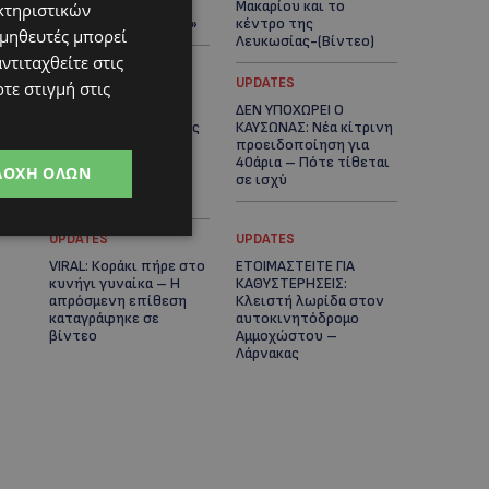
πλοίο δεν θα
Μακαρίου και το
κτηριστικών
ξανασηκώσει άγκυρα»
κέντρο της
ομηθευτές μπορεί
Λευκωσίας-(Βίντεο)
ντιταχθείτε στις
UPDATES
UPDATES
τε στιγμή στις
ΤΡΟΧΑΙΟ ΣΤΗΝ
ΔΕΝ ΥΠΟΧΩΡΕΙ Ο
ΛΕΥΚΩΣΙΑ: Χειροπέδες
ΚΑΥΣΩΝΑΣ: Νέα κίτρινη
και στη σύζυγο του
προειδοποίηση για
27χρονου – Φέρεται
40άρια – Πότε τίθεται
ΔΟΧΉ ΌΛΩΝ
να παραπλάνησε την
σε ισχύ
Αστυνομία
UPDATES
UPDATES
VIRAL: Κοράκι πήρε στο
ΕΤΟΙΜΑΣΤΕΙΤΕ ΓΙΑ
κυνήγι γυναίκα – Η
ΚΑΘΥΣΤΕΡΗΣΕΙΣ:
απρόσμενη επίθεση
Κλειστή λωρίδα στον
καταγράφηκε σε
αυτοκινητόδρομο
βίντεο
Αμμοχώστου –
Λάρνακας