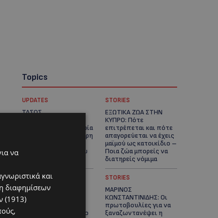
Topics
UPDATES
STORIES
ΤΑΣΟΣ
ΕΞΩΤΙΚΑ ΖΩΑ ΣΤΗΝ
ΧΑΤΖΗΓΙΟΒΑΝΗΣ: Η
ΚΥΠΡΟ: Πότε
συγκλονιστική ιστορία
επιτρέπεται και πότε
του 12χρονου Δημήτρη
απαγορεύεται να έχεις
και η δωρεά των
μαϊμού ως κατοικίδιο –
12.500 ευρώ που του
Ποια ζώα μπορείς να
για να
έδωσε ελπίδα
διατηρείς νόμιμα
αγνωριστικά και
UPDATES
STORIES
ση διαφημίσεων
ΧΩΡΙΣ ΣΩΣΣΙΒΙΟ Η
ΜΑΡΙΝΟΣ
ΘΑΛΑΣΣΙΑ ΣΥΝΔΕΣΗ
ΚΩΝΣΤΑΝΤΙΝΙΔΗΣ: Οι
 (1913)
ΚΥΠΡΟΥ-ΕΛΛΑΔΑΣ:
πρωτοβουλίες για να
πούς,
«Χωρίς επιδότηση το
ξαναζωντανέψει η