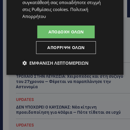
συγκατάθεσή σας οποιαδήποτε στιγμή
στις
Ρυθμίσεις cookies
.
Πολιτική
Απορρήτου
Hot this week
ΑΠΟΔΟΧΉ ΌΛΩΝ
STORIES
ΜΑΡΙΝΟΣ ΚΩΝΣΤΑΝΤΙΝΙΔΗΣ: Οι πρωτοβουλίες για να
ΑΠΌΡΡΙΨΗ ΌΛΩΝ
ξαναζωντανέψει η Μακαρίου και το κέντρο της
Λευκωσίας-(Βίντεο)
ΕΜΦΆΝΙΣΗ ΛΕΠΤΟΜΕΡΕΙΏΝ
UPDATES
ΤΡΟΧΑΙΟ ΣΤΗΝ ΛΕΥΚΩΣΙΑ: Χειροπέδες και στη σύζυγο
του 27χρονου – Φέρεται να παραπλάνησε την
Αστυνομία
UPDATES
ΔΕΝ ΥΠΟΧΩΡΕΙ Ο ΚΑΥΣΩΝΑΣ: Νέα κίτρινη
προειδοποίηση για 40άρια – Πότε τίθεται σε ισχύ
UPDATES