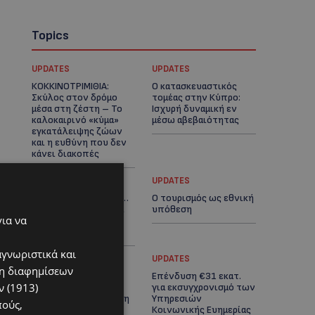
Topics
UPDATES
UPDATES
ΚΟΚΚΙΝΟΤΡΙΜΙΘΙΑ:
Ο κατασκευαστικός
Σκύλος στον δρόμο
τομέας στην Κύπρο:
μέσα στη ζέστη – Το
Ισχυρή δυναμική εν
καλοκαιρινό «κύμα»
μέσω αβεβαιότητας
εγκατάλειψης ζώων
και η ευθύνη που δεν
κάνει διακοπές
UPDATES
UPDATES
VIRAL: Πήγε για καφέ…
Ο τουρισμός ως εθνική
με την πάπια του και
υπόθεση
για να
έγινε το επίκεντρο-
(Βίντεο)
αγνωριστικά και
UPDATES
UPDATES
ση διαφημίσεων
Εμβληματική
Επένδυση €31 εκατ.
 (1913)
Τουριστική Έκταση
για εκσυγχρονισμό των
στην Παραλιακή Ζώνη
Υπηρεσιών
πούς,
Αλαμινού με
Κοινωνικής Ευημερίας