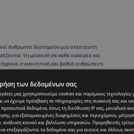
βανοί άνθρωποι διατηρούν μια απίστευτη
άζονται τη μουσική σε κάθε ευκαιρία και
υτόχρονα συγκινητική και βαθιά ανθρώπινη.
ισθηματικά — άλλοτε σοκαριστική και θλιβερή
αιρετικά εμπνευστική, βλέποντας πώς η χαρά,
ρήση των δεδομένων σας
αραμένουν ζωντανές μέσα σε τόσο δύσκολες
εργάτες μας χρησιμοποιούμε cookies και παρόμοιες τεχνολογίες 
ι να έχουμε πρόσβαση σε πληροφορίες στη συσκευή σας και να
 προσωπικά δεδομένα, όπως τη διεύθυνση IP σας, μοναδικά αν
σης, για εξατομικευμένες διαφημίσεις και περιεχόμενο, μέτρη
υ, ανάλυση κοινού και βελτίωση υπηρεσιών.
Προμηθευτές τρίτων
 να επεξεργάζονται τα δεδομένα σας για αυτούς και άλλους σκο