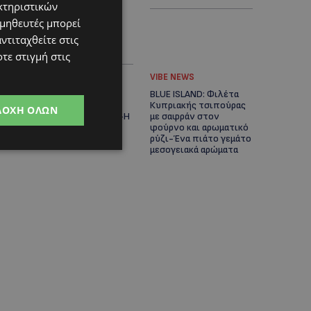
κτηριστικών
Αδειοδοτημένη
Ξενοδοχειακή
ομηθευτές μπορεί
Ανάπτυξη και
ντιταχθείτε στις
Πανοραμική Θέα της
Θάλασσας
τε στιγμή στις
ΚΟΥΖΙΝΑ
VIBE NEWS
BLUE ISLAND: Γαρίδες
BLUE ISLAND: Φιλέτα
στα κάρβουνα με
Κυπριακής τσιπούρας
ΔΟΧΉ ΌΛΩΝ
αρωματική μαρινάδα-Η
με σαφράν στον
συνταγή του σεφ
φούρνο και αρωματικό
Νοέλ-(Βίντεο)
ρύζι-Ένα πιάτο γεμάτο
μεσογειακά αρώματα