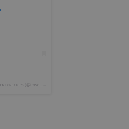
m
A post shared by ᴋᴀᴛᴇ & ᴄʜʀɪꜱ | ᴛʀᴀᴠᴇʟ & ʟɪꜰᴇꜱᴛʏʟᴇ ᴄᴏɴᴛᴇɴᴛ ᴄʀᴇᴀᴛᴏʀꜱ (@travel_escapers_)