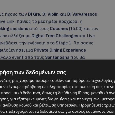
ους ήχους των
DJ Gre, DJ Violin και DJ Varvaressos
ive Link. Καθώς το μεσημέρι προχωρά, η
oking sessions
από τους
Cocones
(15:00) και τον
vibe αλλάζει με
Digital Tree Challenges
και Live
νεβάσει την ενέργεια στο Stage 1. Για όσους
φιλοξενήσει μια
Private Dining Experience
μεγάλο event από τους
Santanosha
που θα
ρήση των δεδομένων σας
 Link και τον
DJ Elcone
. Μετά τη μεσημεριανή
εργάτες μας χρησιμοποιούμε cookies και παρόμοιες τεχνολογίες 
ις 16:00 ο
Σταυρής
ανεβαίνει στη σκηνή για ένα
ι να έχουμε πρόσβαση σε πληροφορίες στη συσκευή σας και να
που στον χώρο θα ηχογραφείται ένα special
 προσωπικά δεδομένα, όπως τη διεύθυνση IP σας, μοναδικά αν
σης, για εξατομικευμένες διαφημίσεις και περιεχόμενο, μέτρη
υ, ανάλυση κοινού και βελτίωση υπηρεσιών.
Προμηθευτές τρίτων
 να επεξεργάζονται τα δεδομένα σας για αυτούς και άλλους σκο
γία και τον χορό, με
Σαξόφωνο
και τους ήχους