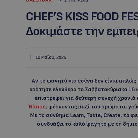
2
min.
Read
CHEF’S KISS FOOD FE
Δοκιμάστε την εμπει
12 Μαΐου, 2026
Αν το φαγητό για εσένα δεν είναι απλώς
κράτησε ελεύθερο το Σαββατοκύριακο 16 και
επιστρέφει για δεύτερη συνεχή χρονιά
Νάπας
, φέρνοντας μαζί του αρώματα, γεύσ
Με το σύνθημα Learn, Taste, Create, το φ
συνδυάζει το καλό φαγητό με τη δημιου