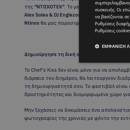
συμπεριλαμβανομ
της
“ΝΤΙΣΚΟΤΕΚ”
. Το μεγάλο κλείσιμο του φε
συσκευής. Οι επι
Alex Solea & DJ Englezos
παρουσιάζουν το
“L
να βασίζονται σε
Ntinos
θα μας παρασύρουν στους ρυθμούς τ
Ρυθμίσεις διαφή
Ρυθμίσεις cookie
ΕΜΦΆΝΙΣΗ 
Δημιούργησε τη δική σου εμπειρία
Το Chef’s Kiss δεν είναι μόνο για να απολαμβ
διάρκεια του διημέρου, θα λειτουργούν δια
τη δημιουργικότητά σου. Το φεστιβάλ είναι ιδ
δραστηριότητες και διαμορφωμένο χώρο για 
Μην ξεχάσεις να δοκιμάσεις ένα απολαυστικό 
φωτογραφίες της χρονιάς με φόντο την εν