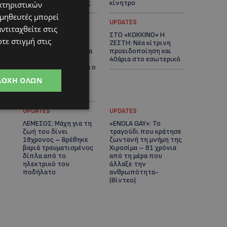
αστυνομικές έρευνες
κίνητρο
κτηριστικών
ομηθευτές μπορεί
UPDATES
UPDATES
ντιταχθείτε στις
ΛΑΤΣΙΑ-ΓΕΡΙ: Στο
ΣΤΟ «ΚΟΚΚΙΝΟ» Η
τε στιγμή στις
επίκεντρο η
ΖΕΣΤΗ: Νέα κίτρινη
δημιουργία δομών για
προειδοποίηση και
ασυνόδευτους
40άρια στο εσωτερικό
ανήλικους – Αντιδρά ο
Δήμος, στηρίζει υπό
ΔΟΧΉ ΌΛΩΝ
προϋποθέσεις το
Κίνημα Οικολόγων
UPDATES
UPDATES
ΛΕΜΕΣΟΣ: Μάχη για τη
«ENOLA GAY»: Το
ζωή του δίνει
τραγούδι που κράτησε
18χρονος – Βρέθηκε
ζωντανή τη μνήμη της
βαριά τραυματισμένος
Χιροσίμα – 81 χρόνια
δίπλα από το
από τη μέρα που
ηλεκτρικό του
άλλαξε την
ποδήλατο
ανθρωπότητα-
(Bίντεο)