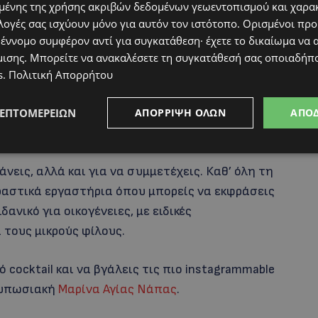
ένης της χρήσης ακριβών δεδομένων γεωεντοπισμού και χαρα
στιβάλ θα γίνει με ένα εκρηκτικό line-up: οι
DJ
λογές σας ισχύουν μόνο για αυτόν τον ιστότοπο. Ορισμένοι πρ
et Them Cook”
, ενώ οι
DJ Varvaressos & DJ
 έννομο συμφέρον αντί για συγκατάθεση· έχετε το δικαίωμα να α
ου
“Sousouro”
μέχρι τα μεσάνυχτα.
μισης
. Μπορείτε να ανακαλέσετε τη συγκατάθεσή σας οποιαδήπο
s
.
Πολιτική Απορρήτου
ΛΕΠΤΟΜΕΡΕΙΏΝ
ΑΠΌΡΡΙΨΗ ΌΛΩΝ
ΑΠΟ
άνεις, αλλά και για να συμμετέχεις. Καθ’ όλη τη
δραστικά εργαστήρια όπου μπορείς να εκφράσεις
ανικό για οικογένειες, με ειδικές
τους μικρούς φίλους.
cocktail και να βγάλεις τις πιο instagrammable
τυπωσιακή
Μαρίνα Αγίας Νάπας
.