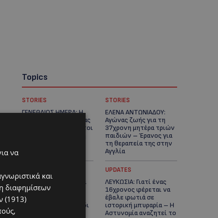
Topics
STORIES
STORIES
ΓΕΝΕΘΛΙΟΣ ΗΜΕΡΑ: Η
ΕΛΕΝΑ ΑΝΤΩΝΙΑΔΟΥ:
ηλικία είναι μόνο ένας
Αγώνας ζωής για τη
αριθμός – Οι άνθρωποι
37χρονη μητέρα τριών
και οι στιγμές είναι η
παιδιών – Έρανος για
πραγματική μας
τη θεραπεία της στην
ιστορία
Αγγλία
για να
UPDATES
UPDATES
αγνωριστικά και
ΚΑΤΑΓΓΕΛΙΑ: Για άνδρα
ΛΕΥΚΩΣΙΑ: Γιατί ένας
ση διαφημίσεων
που φέρεται να
16χρονος φέρεται να
παρενοχλούσε
έβαλε φωτιά σε
 (1913)
γυναίκες στο Δασούδι
ιστορική μπυραρία – Η
πούς,
– Σε εξέλιξη οι
Αστυνομία αναζητεί το