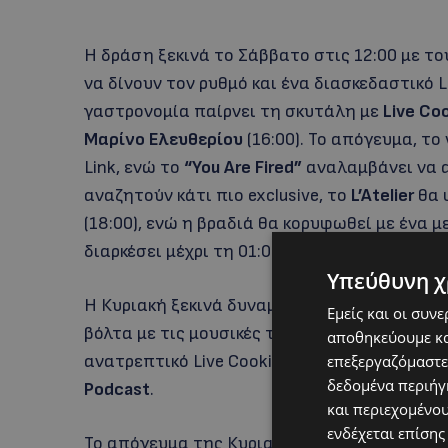
Η δράση ξεκινά το Σάββατο στις 12:00 με τ
να δίνουν τον ρυθμό και ένα διασκεδαστικό L
γαστρονομία παίρνει τη σκυτάλη με
Live Co
Μαρίνο Ελευθερίου
(16:00). Το απόγευμα, το 
Link, ενώ το
“You Are Fired”
αναλαμβάνει να α
αναζητούν κάτι πιο exclusive, το
L’Atelier
θα 
(18:00), ενώ η βραδιά θα κορυφωθεί με ένα 
διαρκέσει μέχρι τη 01:00.
Υπεύθυνη χ
Η Κυριακή ξεκινά δυναμικά στις 12:00 με Live
Εμείς και οι συν
βόλτα με τις μουσικές του
DJ Varvaressos
, στ
αποθηκεύουμε κα
ανατρεπτικό Live Cooking session, την ώρα 
επεξεργαζόμαστε
δεδομένα περιήγη
Podcast
.
και περιεχομένο
ενδέχεται επίσης
Το απόγευμα της Κυριακής ανήκει στη νοσταλ