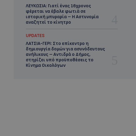
ΛΕΥΚΩΣΙΑ: Γιατί ένας 16χρονος
φέρεται να έβαλε φωτιά σε
ιστορική μπυραρία – Η Αστυνομία
αναζητεί το κίνητρο
UPDATES
ΛΑΤΣΙΑ-ΓΕΡΙ: Στο επίκεντρο η
δημιουργία δομών για ασυνόδευτους
ανήλικους – Αντιδρά ο Δήμος,
στηρίζει υπό προϋποθέσεις το
Κίνημα Οικολόγων