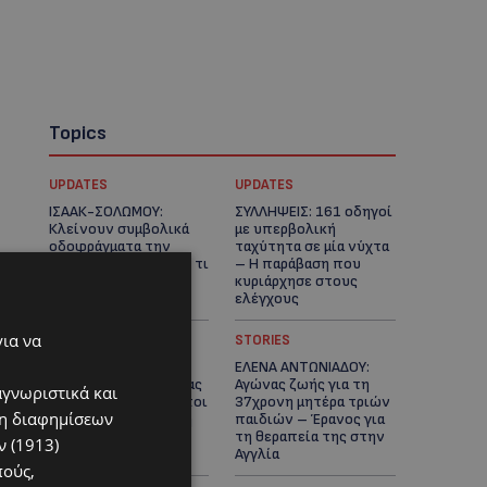
Topics
UPDATES
UPDATES
ΙΣΑΑΚ-ΣΟΛΩΜΟΥ:
ΣΥΛΛΗΨΕΙΣ: 161 οδηγοί
Κλείνουν συμβολικά
με υπερβολική
οδοφράγματα την
ταχύτητα σε μία νύχτα
Παρασκευή – Πού και τι
– Η παράβαση που
ώρα θα γίνουν οι
κυριάρχησε στους
δράσεις
ελέγχους
για να
STORIES
STORIES
ΓΕΝΕΘΛΙΟΣ ΗΜΕΡΑ: Η
ΕΛΕΝΑ ΑΝΤΩΝΙΑΔΟΥ:
ηλικία είναι μόνο ένας
Αγώνας ζωής για τη
αγνωριστικά και
αριθμός – Οι άνθρωποι
37χρονη μητέρα τριών
ση διαφημίσεων
και οι στιγμές είναι η
παιδιών – Έρανος για
πραγματική μας
τη θεραπεία της στην
 (1913)
ιστορία
Αγγλία
πούς,