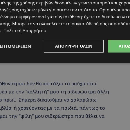
ένης της χρήσης ακριβών δεδομένων γεωεντοπισμού και χαρα
 μαγειρέψω σήμερα; Η απάντηση είναι συνήθως
λογές σας ισχύουν μόνο για αυτόν τον ιστότοπο. Ορισμένοι πρ
 έννομο συμφέρον αντί για συγκατάθεση· έχετε το δικαίωμα να α
μισης
. Μπορείτε να ανακαλέσετε τη συγκατάθεσή σας οποιαδήπο
α παραγγείλουμε από έξω, κινεζικό, ινδικό,
s
.
Πολιτική Απορρήτου
ξέρω, πάντως πρέπει να σκεφτούμε ότι κι αυτοί
ουμε όλους σήμερα θα στηρίξουμε τα
ΛΕΠΤΟΜΕΡΕΙΏΝ
ΑΠΌΡΡΙΨΗ ΌΛΩΝ
ΑΠΟ
ύθυνση και δεν θα κοιτάξω τα ρούχα που
έα με την “κολλητή” μου τη σιδερώστρα άλλη
το πρωί. Σήμερα δικαιούμαι να χαλαρώσω
ιβλίο, ή χορεύοντας με τα παιδιά, πάντως το
μαι την “φίλη” μου σιδερώστρα που θέλει να