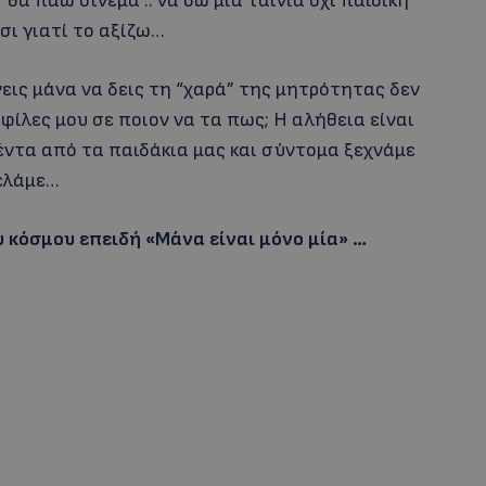
θα πάω σινεμά .. να δω μια ταινία όχι παιδική
σι γιατί το αξίζω…
ίνεις μάνα να δεις τη “χαρά” της μητρότητας δεν
 φίλες μου σε ποιον να τα πως; Η αλήθεια είναι
υβέντα από τα παιδάκια μας και σύντομα ξεχνάμε
γελάμε…
υ κόσμου επειδή «Μάνα είναι μόνο μία» …