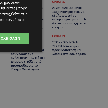
κτηριστικών
UPDATES
UPDATES
ομηθευτές μπορεί
ΚΑΤΑΓΓΕΛΙΑ: Για άνδρα
ΛΕΥΚΩΣΙΑ: Γιατί ένας
που φέρεται να
16χρονος φέρεται να
ντιταχθείτε στις
παρενοχλούσε
έβαλε φωτιά σε
τε στιγμή στις
γυναίκες στο Δασούδι
ιστορική μπυραρία – Η
– Σε εξέλιξη οι
Αστυνομία αναζητεί το
αστυνομικές έρευνες
κίνητρο
UPDATES
UPDATES
ΔΟΧΉ ΌΛΩΝ
ΛΑΤΣΙΑ-ΓΕΡΙ: Στο
ΣΤΟ «ΚΟΚΚΙΝΟ» Η
επίκεντρο η
ΖΕΣΤΗ: Νέα κίτρινη
δημιουργία δομών για
προειδοποίηση και
ασυνόδευτους
40άρια στο εσωτερικό
ανήλικους – Αντιδρά ο
Δήμος, στηρίζει υπό
προϋποθέσεις το
Κίνημα Οικολόγων