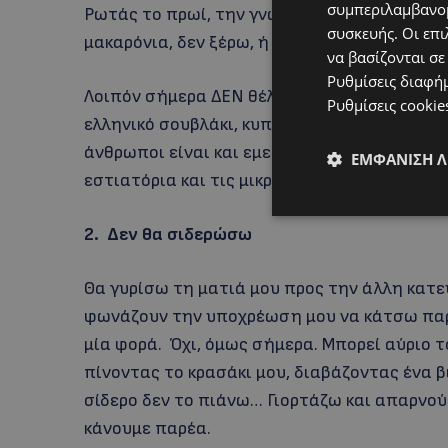
συμπεριλαμβανομ
Ρωτάς το πρωί, την γνωστή ερώτηση τι να
συσκευής. Οι επι
μακαρόνια, δεν ξέρω, ή ότι θες.
να βασίζονται σε
Ρυθμίσεις διαφή
Λοιπόν σήμερα ΔΕΝ θέλω να φτιάξω τίποτα. Θ
Ρυθμίσεις cookie
ελληνικό σουβλάκι, κυπριακή σεφταλια; Δεν 
άνθρωποι είναι και εμείς που τους φροντίζ
ΕΜΦΆΝΙΣΗ 
εστιατόρια και τις μικρές επιχειρήσεις…
2. Δεν θα σιδερώσω
Θα γυρίσω τη ματιά μου προς την άλλη κατε
φωνάζουν την υποχρέωση μου να κάτσω παρ
μία φορά. Όχι, όμως σήμερα. Μπορεί αύριο 
πίνοντας το κρασάκι μου, διαβάζοντας ένα β
σίδερο δεν το πιάνω… Γιορτάζω και απαρνού
κάνουμε παρέα.