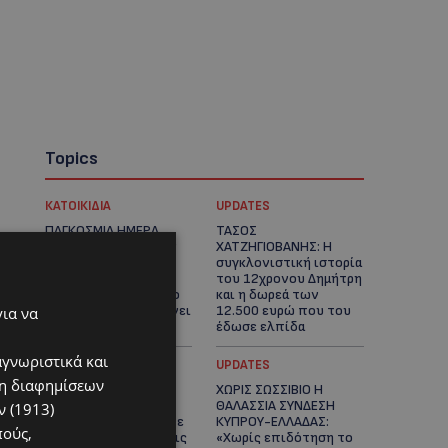
Topics
ΚΑΤΟΙΚΙΔΙΑ
UPDATES
ΠΑΓΚΟΣΜΙΑ ΗΜΕΡΑ
ΤΑΣΟΣ
ΓΑΤΑΣ: Χιλιάδες στην
ΧΑΤΖΗΓΙΟΒΑΝΗΣ: Η
Κύπρο, καθεμία
συγκλονιστική ιστορία
μοναδική – Το
του 12χρονου Δημήτρη
χαδιάρικο τετράποδο
και η δωρεά των
με τη ματιά που λιώνει
12.500 ευρώ που του
για να
καρδιές
έδωσε ελπίδα
αγνωριστικά και
STORIES
UPDATES
ση διαφημίσεων
ΕΞΩΤΙΚΑ ΖΩΑ ΣΤΗΝ
ΧΩΡΙΣ ΣΩΣΣΙΒΙΟ Η
ΚΥΠΡΟ: Πότε
ΘΑΛΑΣΣΙΑ ΣΥΝΔΕΣΗ
 (1913)
επιτρέπεται και πότε
ΚΥΠΡΟΥ-ΕΛΛΑΔΑΣ:
πούς,
απαγορεύεται να έχεις
«Χωρίς επιδότηση το