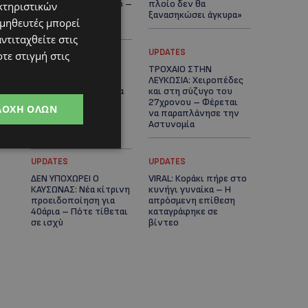
μαϊμού ως κατοικίδιο –
πλοίο δεν θα
κτηριστικών
Ποια ζώα μπορείς να
ξανασηκώσει άγκυρα»
ομηθευτές μπορεί
διατηρείς νόμιμα
ντιταχθείτε στις
STORIES
UPDATES
τε στιγμή στις
ΜΑΡΙΝΟΣ
ΤΡΟΧΑΙΟ ΣΤΗΝ
ΚΩΝΣΤΑΝΤΙΝΙΔΗΣ: Οι
ΛΕΥΚΩΣΙΑ: Χειροπέδες
πρωτοβουλίες για να
και στη σύζυγο του
ξαναζωντανέψει η
27χρονου – Φέρεται
ΔΟΧΉ ΌΛΩΝ
Μακαρίου και το
να παραπλάνησε την
κέντρο της
Αστυνομία
Λευκωσίας-(Βίντεο)
UPDATES
UPDATES
ΔΕΝ ΥΠΟΧΩΡΕΙ Ο
VIRAL: Κοράκι πήρε στο
ΚΑΥΣΩΝΑΣ: Νέα κίτρινη
κυνήγι γυναίκα – Η
προειδοποίηση για
απρόσμενη επίθεση
40άρια – Πότε τίθεται
καταγράφηκε σε
σε ισχύ
βίντεο