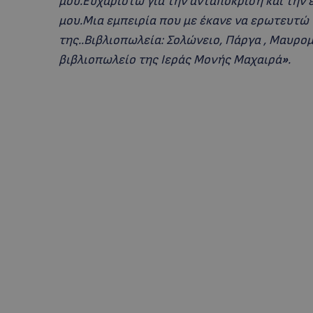
μου.Ευχαριστώ για την ανταπόκριση και την ε
μου.Μια εμπειρία που με έκανε να ερωτευτώ 
της..Βιβλιοπωλεία: Σολώνειο, Πάργα , Μαυρομ
βιβλιοπωλείο της Ιεράς Μονής Μαχαιρά
»
.