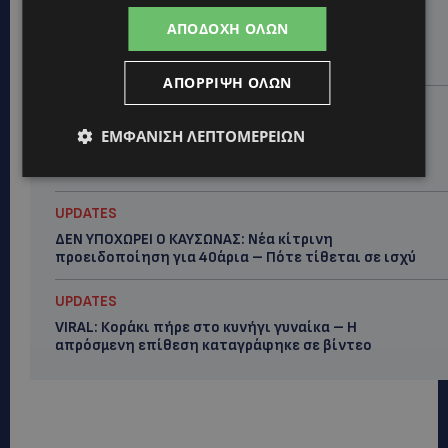
STORIES
ΜΑΡΙΝΟΣ ΚΩΝΣΤΑΝΤΙΝΙΔΗΣ: Οι πρωτοβουλίες για να
ΑΠΟΔΟΧΉ ΌΛΩΝ
ξαναζωντανέψει η Μακαρίου και το κέντρο της
Λευκωσίας-(Βίντεο)
ΑΠΌΡΡΙΨΗ ΌΛΩΝ
UPDATES
ΤΡΟΧΑΙΟ ΣΤΗΝ ΛΕΥΚΩΣΙΑ: Χειροπέδες και στη σύζυγο
ΕΜΦΆΝΙΣΗ ΛΕΠΤΟΜΕΡΕΙΏΝ
του 27χρονου – Φέρεται να παραπλάνησε την
Αστυνομία
UPDATES
ΔΕΝ ΥΠΟΧΩΡΕΙ Ο ΚΑΥΣΩΝΑΣ: Νέα κίτρινη
προειδοποίηση για 40άρια – Πότε τίθεται σε ισχύ
UPDATES
VIRAL: Κοράκι πήρε στο κυνήγι γυναίκα – Η
απρόσμενη επίθεση καταγράφηκε σε βίντεο