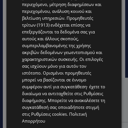
περιεχόμενο, μέτρηση διαφημίσεων και
περιεχομένου, ανάλυση κοινού και
βελτίωση υπηρεσιών.
Προμηθευτές
τρίτων (1913)
ενδέχεται επίσης να
επεξεργάζονται τα δεδομένα σας για
αυτούς και άλλους σκοπούς,
συμπεριλαμβανομένης της χρήσης
ακριβών δεδομένων γεωεντοπισμού και
χαρακτηριστικών συσκευής. Οι επιλογές
σας ισχύουν μόνο για αυτόν τον
ιστότοπο. Ορισμένοι προμηθευτές
μπορεί να βασίζονται σε έννομο
συμφέρον αντί για συγκατάθεση· έχετε το
Hot this week
δικαίωμα να αντιταχθείτε στις
Ρυθμίσεις
UPDATES
διαφήμισης
. Μπορείτε να ανακαλέσετε τη
ΧΩΡΙΣ ΣΩΣΣΙΒΙΟ Η ΘΑΛΑΣΣΙΑ ΣΥΝΔΕΣΗ ΚΥΠΡΟΥ-
συγκατάθεσή σας οποιαδήποτε στιγμή
ΕΛΛΑΔΑΣ: «Χωρίς επιδότηση το πλοίο δεν θα
στις
Ρυθμίσεις cookies
.
Πολιτική
ξανασηκώσει άγκυρα»
Απορρήτου