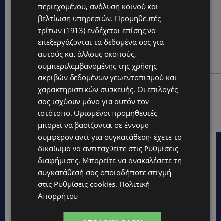
ΕΛΛΑΔΑΣ: «Χωρίς επιδότηση το πλοίο δεν θα
περιεχομένου, ανάλυση κοινού και
ξανασηκώσει άγκυρα»
βελτίωση υπηρεσιών.
Προμηθευτές
τρίτων (1913)
ενδέχεται επίσης να
STORIES
επεξεργάζονται τα δεδομένα σας για
ΜΑΡΙΝΟΣ ΚΩΝΣΤΑΝΤΙΝΙΔΗΣ: Οι πρωτοβουλίες για να
ξαναζωντανέψει η Μακαρίου και το κέντρο της
αυτούς και άλλους σκοπούς,
Λευκωσίας-(Βίντεο)
συμπεριλαμβανομένης της χρήσης
ακριβών δεδομένων γεωεντοπισμού και
UPDATES
χαρακτηριστικών συσκευής. Οι επιλογές
ΤΡΟΧΑΙΟ ΣΤΗΝ ΛΕΥΚΩΣΙΑ: Χειροπέδες και στη σύζυγο
σας ισχύουν μόνο για αυτόν τον
του 27χρονου – Φέρεται να παραπλάνησε την
ιστότοπο. Ορισμένοι προμηθευτές
Αστυνομία
μπορεί να βασίζονται σε έννομο
συμφέρον αντί για συγκατάθεση· έχετε το
δικαίωμα να αντιταχθείτε στις
Ρυθμίσεις
διαφήμισης
. Μπορείτε να ανακαλέσετε τη
συγκατάθεσή σας οποιαδήποτε στιγμή
στις
Ρυθμίσεις cookies
.
Πολιτική
Απορρήτου