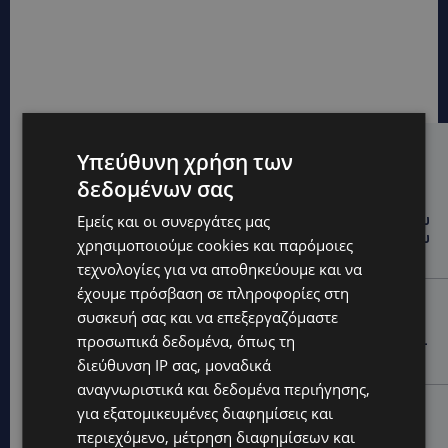
Hot this week
Υπεύθυνη χρήση των
δεδομένων σας
UPDATES
ΤΑΣΟΣ ΧΑΤΖΗΓΙΟΒΑΝΗΣ: Η συγκλονιστική ιστορία του
Εμείς και οι συνεργάτες μας
12χρονου Δημήτρη και η δωρεά των 12.500 ευρώ που
χρησιμοποιούμε cookies και παρόμοιες
του έδωσε ελπίδα
τεχνολογίες για να αποθηκεύουμε και να
έχουμε πρόσβαση σε πληροφορίες στη
STORIES
συσκευή σας και να επεξεργαζόμαστε
ΕΞΩΤΙΚΑ ΖΩΑ ΣΤΗΝ ΚΥΠΡΟ: Πότε επιτρέπεται και
προσωπικά δεδομένα, όπως τη
πότε απαγορεύεται να έχεις μαϊμού ως κατοικίδιο –
Ποια ζώα μπορείς να διατηρείς νόμιμα
διεύθυνση IP σας, μοναδικά
αναγνωριστικά και δεδομένα περιήγησης,
UPDATES
για εξατομικευμένες διαφημίσεις και
ΧΩΡΙΣ ΣΩΣΣΙΒΙΟ Η ΘΑΛΑΣΣΙΑ ΣΥΝΔΕΣΗ ΚΥΠΡΟΥ-
περιεχόμενο, μέτρηση διαφημίσεων και