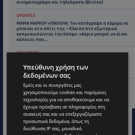
κινηματογράφο και τηλεόραση-(Bίντεο)
UPDATES
ΜΑΡΙΑ ΜΑΡΚΟΥ «ΠΙΚΚΟΥΑ: Τον κατέγραψε η κάμερα να
μπαίνει στο σπίτι της –Έλειπε στο εξωτερικό
εκπροσωπώντας την Κύπρο: «Αύριο μπορεί να είναι
κάποιος που...
CALENDAR
ΑΠΟ ΤΗΝ ΚΥΠΡΟ ΣΤΟ ΛΟΝΔΙΝΟ ΚΑΙ ΤΟ ΕΔΙΜΒΟΥΡΓΟ: Η
Υπεύθυνη χρήση των
Στέλλα Παπά γράφει τη δική της σελίδα στη διεθνή
εικαστική σκηνή
δεδομένων σας
UPDATES
Εμείς και οι συνεργάτες μας
χρησιμοποιούμε cookies και παρόμοιες
ΦΩΤΟ: Αγνοείται 51χρονος – Έκκληση της
Αστυνομίας για τον εντοπισμό του
τεχνολογίες για να αποθηκεύουμε και να
έχουμε πρόσβαση σε πληροφορίες στη
συσκευή σας και να επεξεργαζόμαστε
προσωπικά δεδομένα, όπως τη
διεύθυνση IP σας, μοναδικά