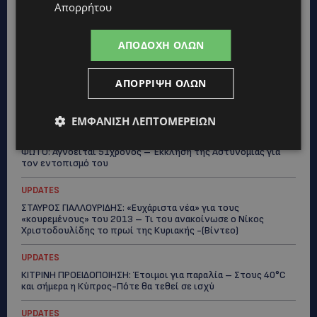
Απορρήτου
UPDATES
ΜΑΡΙΑ ΜΑΡΚΟΥ «ΠΙΚΚΟΥΑ: Τον κατέγραψε η κάμερα να μπαίνει
στο σπίτι της –Έλειπε στο εξωτερικό εκπροσωπώντας την
ΑΠΟΔΟΧΉ ΌΛΩΝ
Κύπρο: «Αύριο μπορεί να είναι κάποιος που...
CALENDAR
ΑΠΌΡΡΙΨΗ ΌΛΩΝ
ΑΠΟ ΤΗΝ ΚΥΠΡΟ ΣΤΟ ΛΟΝΔΙΝΟ ΚΑΙ ΤΟ ΕΔΙΜΒΟΥΡΓΟ: Η Στέλλα
Παπά γράφει τη δική της σελίδα στη διεθνή εικαστική σκηνή
ΕΜΦΆΝΙΣΗ ΛΕΠΤΟΜΕΡΕΙΏΝ
UPDATES
ΦΩΤΟ: Αγνοείται 51χρονος – Έκκληση της Αστυνομίας για
τον εντοπισμό του
UPDATES
ΣΤΑΥΡΟΣ ΓΙΑΛΛΟΥΡΙΔΗΣ: «Ευχάριστα νέα» για τους
«κουρεμένους» του 2013 – Τι του ανακοίνωσε ο Νίκος
Χριστοδουλίδης το πρωί της Κυριακής -(Βίντεο)
UPDATES
ΚΙΤΡΙΝΗ ΠΡΟΕΙΔΟΠΟΙΗΣΗ: Έτοιμοι για παραλία – Στους 40°C
και σήμερα η Κύπρος-Πότε θα τεθεί σε ισχύ
UPDATES