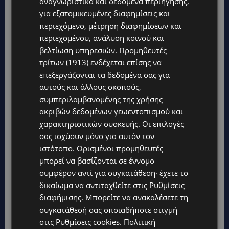
αναγνωριστικά και δεδομένα περιήγησης,
για εξατομικευμένες διαφημίσεις και
περιεχόμενο, μέτρηση διαφημίσεων και
περιεχομένου, ανάλυση κοινού και
βελτίωση υπηρεσιών.
Προμηθευτές
τρίτων (1913)
ενδέχεται επίσης να
επεξεργάζονται τα δεδομένα σας για
αυτούς και άλλους σκοπούς,
συμπεριλαμβανομένης της χρήσης
ακριβών δεδομένων γεωεντοπισμού και
Topics
χαρακτηριστικών συσκευής. Οι επιλογές
σας ισχύουν μόνο για αυτόν τον
ιστότοπο. Ορισμένοι προμηθευτές
UPDATES
μπορεί να βασίζονται σε έννομο
ΦΡΑΓΜΑ ΚΛΗΡΟΥ: Πήγαν για ψάρεμα και άφησαν πίσω τους
σκουπίδια – Εικόνες που προβληματίζουν-(Φώτο)
συμφέρον αντί για συγκατάθεση· έχετε το
δικαίωμα να αντιταχθείτε στις
Ρυθμίσεις
LIFESTYLE
διαφήμισης
. Μπορείτε να ανακαλέσετε τη
ΝΙΚΟΣ ΚΑΛΟΓΕΡΟΠΟΥΛΟΣ: Έφυγε από τη ζωή ο πολυτάλαντος
συγκατάθεσή σας οποιαδήποτε στιγμή
καλλιτέχνης που ξεχώρισε σε θέατρο, κινηματογράφο και
τηλεόραση-(Bίντεο)
στις
Ρυθμίσεις cookies
.
Πολιτική