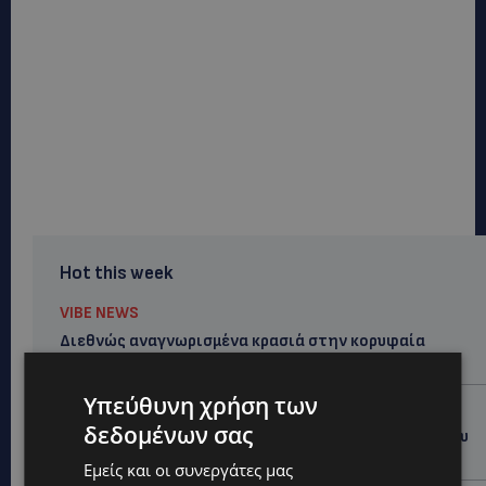
Hot this week
VIBE NEWS
Διεθνώς αναγνωρισμένα κρασιά στην κορυφαία
σχέση ποιότητας-τιμής από τη Lidl Κύπρου
Υπεύθυνη χρήση των
UPDATES
δεδομένων σας
Ξεκίνησε η αντικατάσταση 100 χιλιομέτρων δικτύου
ύδρευσης στο κέντρο της Λεμεσού
Εμείς και οι συνεργάτες μας