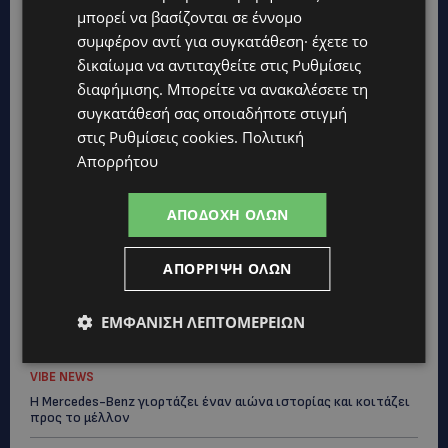
μπορεί να βασίζονται σε έννομο
συμφέρον αντί για συγκατάθεση· έχετε το
δικαίωμα να αντιταχθείτε στις
Ρυθμίσεις
διαφήμισης
. Μπορείτε να ανακαλέσετε τη
συγκατάθεσή σας οποιαδήποτε στιγμή
στις
Ρυθμίσεις cookies
.
Πολιτική
Απορρήτου
Topics
ΑΠΟΔΟΧΉ ΌΛΩΝ
VIBE NEWS
Διεθνώς αναγνωρισμένα κρασιά στην κορυφαία σχέση
ποιότητας-τιμής από τη Lidl Κύπρου
ΑΠΌΡΡΙΨΗ ΌΛΩΝ
UPDATES
ΕΜΦΆΝΙΣΗ ΛΕΠΤΟΜΕΡΕΙΏΝ
Ξεκίνησε η αντικατάσταση 100 χιλιομέτρων δικτύου
ύδρευσης στο κέντρο της Λεμεσού
VIBE NEWS
Η Mercedes-Benz γιορτάζει έναν αιώνα ιστορίας και κοιτάζει
προς το μέλλον