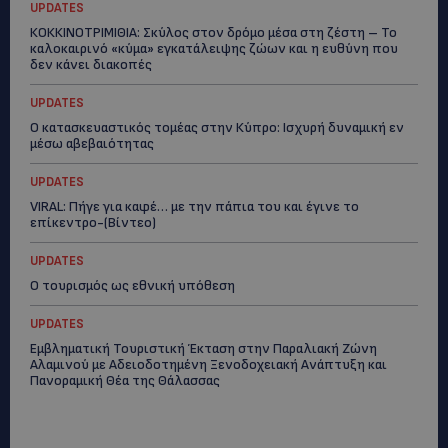
UPDATES
ΚΟΚΚΙΝΟΤΡΙΜΙΘΙΑ: Σκύλος στον δρόμο μέσα στη ζέστη – Το
καλοκαιρινό «κύμα» εγκατάλειψης ζώων και η ευθύνη που
δεν κάνει διακοπές
UPDATES
Ο κατασκευαστικός τομέας στην Κύπρο: Ισχυρή δυναμική εν
μέσω αβεβαιότητας
UPDATES
VIRAL: Πήγε για καφέ… με την πάπια του και έγινε το
επίκεντρο-(Βίντεο)
UPDATES
Ο τουρισμός ως εθνική υπόθεση
UPDATES
Εμβληματική Τουριστική Έκταση στην Παραλιακή Ζώνη
Αλαμινού με Αδειοδοτημένη Ξενοδοχειακή Ανάπτυξη και
Πανοραμική Θέα της Θάλασσας