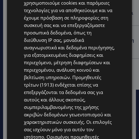
χρησιμοποιούμε cookies και παρόμοιες
VIBE NEWS
τεχνολογίες για να αποθηκεύουμε και να
Η Mercedes-Benz γιορτάζει έναν αιώνα ιστορίας και
έχουμε πρόσβαση σε πληροφορίες στη
κοιτάζει προς το μέλλον
συσκευή σας και να επεξεργαζόμαστε
προσωπικά δεδομένα, όπως τη
UPDATES
διεύθυνση IP σας, μοναδικά
ΚΟΚΚΙΝΟΤΡΙΜΙΘΙΑ: Σκύλος στον δρόμο μέσα στη ζέστη
– Το καλοκαιρινό «κύμα» εγκατάλειψης ζώων και η
αναγνωριστικά και δεδομένα περιήγησης,
ευθύνη που δεν κάνει διακοπές
για εξατομικευμένες διαφημίσεις και
περιεχόμενο, μέτρηση διαφημίσεων και
UPDATES
περιεχομένου, ανάλυση κοινού και
Ο κατασκευαστικός τομέας στην Κύπρο: Ισχυρή
βελτίωση υπηρεσιών.
Προμηθευτές
δυναμική εν μέσω αβεβαιότητας
τρίτων (1913)
ενδέχεται επίσης να
επεξεργάζονται τα δεδομένα σας για
αυτούς και άλλους σκοπούς,
συμπεριλαμβανομένης της χρήσης
ακριβών δεδομένων γεωεντοπισμού και
χαρακτηριστικών συσκευής. Οι επιλογές
σας ισχύουν μόνο για αυτόν τον
ιστότοπο. Ορισμένοι προμηθευτές