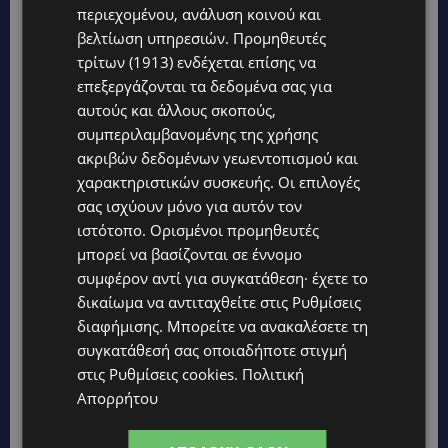
περιεχομένου, ανάλυση κοινού και
βελτίωση υπηρεσιών.
Προμηθευτές
τρίτων (1913)
ενδέχεται επίσης να
επεξεργάζονται τα δεδομένα σας για
αυτούς και άλλους σκοπούς,
συμπεριλαμβανομένης της χρήσης
ακριβών δεδομένων γεωεντοπισμού και
χαρακτηριστικών συσκευής. Οι επιλογές
σας ισχύουν μόνο για αυτόν τον
Topics
ιστότοπο. Ορισμένοι προμηθευτές
μπορεί να βασίζονται σε έννομο
UPDATES
συμφέρον αντί για συγκατάθεση· έχετε το
ΛΑΤΣΙΑ-ΓΕΡΙ: Στο επίκεντρο η δημιουργία δομών για
δικαίωμα να αντιταχθείτε στις
Ρυθμίσεις
ασυνόδευτους ανήλικους – Αντιδρά ο Δήμος, στηρίζει υπό
διαφήμισης
. Μπορείτε να ανακαλέσετε τη
προϋποθέσεις το Κίνημα Οικολόγων
συγκατάθεσή σας οποιαδήποτε στιγμή
UPDATES
στις
Ρυθμίσεις cookies
.
Πολιτική
ΣΤΟ «ΚΟΚΚΙΝΟ» Η ΖΕΣΤΗ: Νέα κίτρινη προειδοποίηση και
Απορρήτου
40άρια στο εσωτερικό