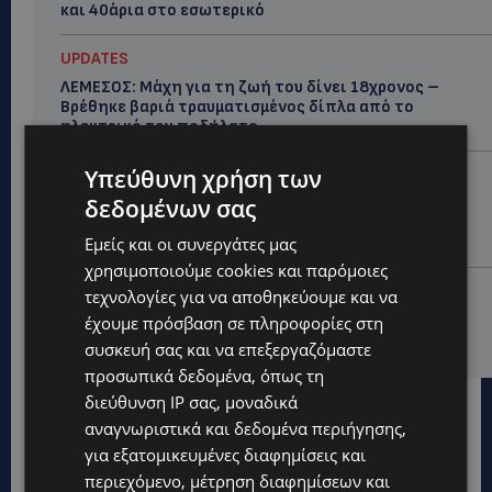
και 40άρια στο εσωτερικό
UPDATES
ΛΕΜΕΣΟΣ: Μάχη για τη ζωή του δίνει 18χρονος –
Βρέθηκε βαριά τραυματισμένος δίπλα από το
ηλεκτρικό του ποδήλατο
Υπεύθυνη χρήση των
UPDATES
δεδομένων σας
«ENOLA GAY»: Το τραγούδι που κράτησε ζωντανή τη
μνήμη της Χιροσίμα – 81 χρόνια από τη μέρα που
Εμείς και οι συνεργάτες μας
άλλαξε την ανθρωπότητα-(Bίντεο)
χρησιμοποιούμε cookies και παρόμοιες
ΚΟΣΜΙΚΑ
τεχνολογίες για να αποθηκεύουμε και να
PERNERA BEACH HOTEL: Εκλεκτές παρουσίες στα 50
έχουμε πρόσβαση σε πληροφορίες στη
χρόνια ενός ιστορικού ξενοδοχείου-Ποιους είδαμε
συσκευή σας και να επεξεργαζόμαστε
προσωπικά δεδομένα, όπως τη
διεύθυνση IP σας, μοναδικά
αναγνωριστικά και δεδομένα περιήγησης,
για εξατομικευμένες διαφημίσεις και
περιεχόμενο, μέτρηση διαφημίσεων και