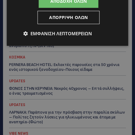
UPDATES
ΑΠΟΔΟΧΉ ΌΛΩΝ
ΛΕΜΕΣΟΣ: Μάχη για τη ζωή του δίνει 18χρονος – Βρέθηκε
βαριά τραυματισμένος δίπλα από το ηλεκτρικό του
ΑΠΌΡΡΙΨΗ ΌΛΩΝ
ποδήλατο
UPDATES
ΕΜΦΆΝΙΣΗ ΛΕΠΤΟΜΕΡΕΙΏΝ
«ENOLA GAY»: Το τραγούδι που κράτησε ζωντανή τη μνήμη
της Χιροσίμα – 81 χρόνια από τη μέρα που άλλαξε την
ανθρωπότητα-(Bίντεο)
ΚΟΣΜΙΚΑ
PERNERA BEACH HOTEL: Εκλεκτές παρουσίες στα 50 χρόνια
ενός ιστορικού ξενοδοχείου-Ποιους είδαμε
UPDATES
ΦΟΝΟΣ ΣΤΗΝ ΚΕΡΥΝΕΙΑ: Νεκρός 40χρονος – Επτά συλλήψεις,
ο ένας τραυματισμένος
UPDATES
ΛΑΡΝΑΚΑ: Παράπονα για την πρόσβαση στην παραλία σκύλων
– Πολίτες ζητούν λύσεις για ηλικιωμένους και άτομα με
αναπηρία-(Φώτο)
VIBE NEWS