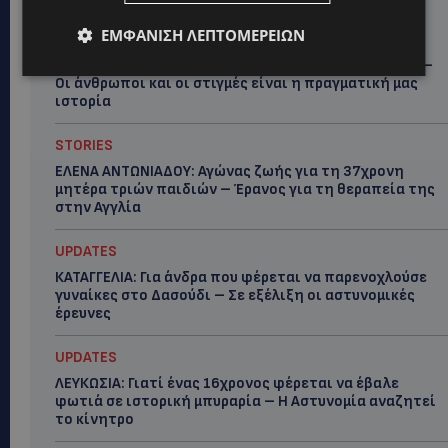
Hot this week
ΕΜΦΆΝΙΣΗ ΛΕΠΤΟΜΕΡΕΙΏΝ
STORIES
ΓΕΝΕΘΛΙΟΣ ΗΜΕΡΑ: Η ηλικία είναι μόνο ένας αριθμός –
Οι άνθρωποι και οι στιγμές είναι η πραγματική μας
ιστορία
STORIES
ΕΛΕΝΑ ΑΝΤΩΝΙΑΔΟΥ: Αγώνας ζωής για τη 37χρονη
μητέρα τριών παιδιών – Έρανος για τη θεραπεία της
στην Αγγλία
UPDATES
ΚΑΤΑΓΓΕΛΙΑ: Για άνδρα που φέρεται να παρενοχλούσε
γυναίκες στο Δασούδι – Σε εξέλιξη οι αστυνομικές
έρευνες
UPDATES
ΛΕΥΚΩΣΙΑ: Γιατί ένας 16χρονος φέρεται να έβαλε
φωτιά σε ιστορική μπυραρία – Η Αστυνομία αναζητεί
το κίνητρο