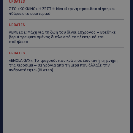
UPDATES
ΣΤΟ «ΚΟΚΚΙΝΟ» Η ΖΕΣΤΗ: Νέα κίτρινη προειδοποίηση και
40άρια στο εσωτερικό
UPDATES
ΛΕΜΕΣΟΣ: Μάχη για τη ζωή του δίνει 18χρονος – Βρέθηκε
βαριά τραυματισμένος δίπλα από το ηλεκτρικό του
ποδήλατο
UPDATES
«ENOLA GAY»: Το τραγούδι που κράτησε ζωντανή τη μνήμη
της Χιροσίμα – 81 χρόνια από τη μέρα που άλλαξε την
ανθρωπότητα-(Bίντεο)