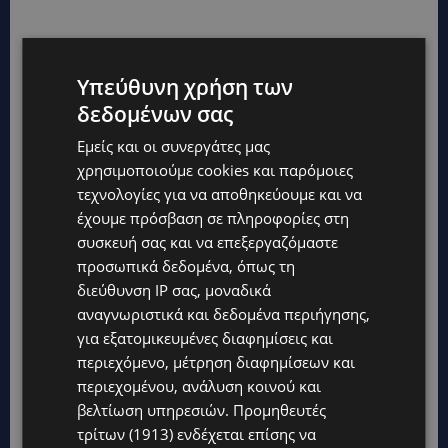
Υπεύθυνη χρήση των
δεδομένων σας
Εμείς και οι συνεργάτες μας
χρησιμοποιούμε cookies και παρόμοιες
τεχνολογίες για να αποθηκεύουμε και να
έχουμε πρόσβαση σε πληροφορίες στη
TAGS
TOP
ΗΠΑ
ΠΥΡΟΒΟΛΙΣΜΟΊ
ΦΕΣΤΙΒΆΛ
συσκευή σας και να επεξεργαζόμαστε
προσωπικά δεδομένα, όπως τη
διεύθυνση IP σας, μοναδικά
αναγνωριστικά και δεδομένα περιήγησης,
για εξατομικευμένες διαφημίσεις και
περιεχόμενο, μέτρηση διαφημίσεων και
περιεχομένου, ανάλυση κοινού και
βελτίωση υπηρεσιών.
Προμηθευτές
τρίτων (1913)
ενδέχεται επίσης να