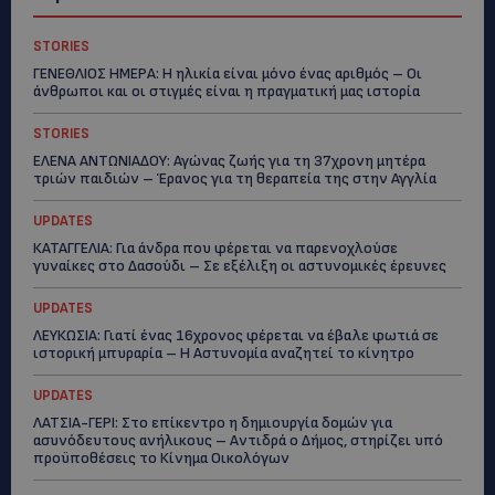
STORIES
ΓΕΝΕΘΛΙΟΣ ΗΜΕΡΑ: Η ηλικία είναι μόνο ένας αριθμός – Οι
άνθρωποι και οι στιγμές είναι η πραγματική μας ιστορία
STORIES
ΕΛΕΝΑ ΑΝΤΩΝΙΑΔΟΥ: Αγώνας ζωής για τη 37χρονη μητέρα
τριών παιδιών – Έρανος για τη θεραπεία της στην Αγγλία
UPDATES
ΚΑΤΑΓΓΕΛΙΑ: Για άνδρα που φέρεται να παρενοχλούσε
γυναίκες στο Δασούδι – Σε εξέλιξη οι αστυνομικές έρευνες
UPDATES
ΛΕΥΚΩΣΙΑ: Γιατί ένας 16χρονος φέρεται να έβαλε φωτιά σε
ιστορική μπυραρία – Η Αστυνομία αναζητεί το κίνητρο
UPDATES
ΛΑΤΣΙΑ-ΓΕΡΙ: Στο επίκεντρο η δημιουργία δομών για
ασυνόδευτους ανήλικους – Αντιδρά ο Δήμος, στηρίζει υπό
προϋποθέσεις το Κίνημα Οικολόγων