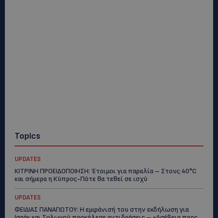
Topics
UPDATES
ΚΙΤΡΙΝΗ ΠΡΟΕΙΔΟΠΟΙΗΣΗ: Έτοιμοι για παραλία – Στους 40°C
και σήμερα η Κύπρος-Πότε θα τεθεί σε ισχύ
UPDATES
ΦΕΙΔΙΑΣ ΠΑΝΑΓΙΩΤΟΥ: Η εμφάνισή του στην εκδήλωση για
Ισαάκ και Σολωμού προκάλεσε αντιδράσεις – «Ασέβεια προς