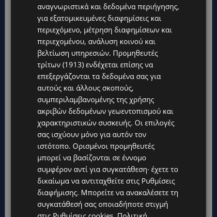
αναγνωριστικά και δεδομένα περιήγησης,
για εξατομικευμένες διαφημίσεις και
TAGS
@LARNAKA
@PAFOS
CYPRUS
TOP
TOP NICOSIA
περιεχόμενο, μέτρηση διαφημίσεων και
ΕΠΙΚΑΙΡΌΤΗΤΑ
ΛΕΜΕΣΌΣ
περιεχομένου, ανάλυση κοινού και
βελτίωση υπηρεσιών.
Προμηθευτές
τρίτων (1913)
ενδέχεται επίσης να
επεξεργάζονται τα δεδομένα σας για
αυτούς και άλλους σκοπούς,
συμπεριλαμβανομένης της χρήσης
ακριβών δεδομένων γεωεντοπισμού και
χαρακτηριστικών συσκευής. Οι επιλογές
σας ισχύουν μόνο για αυτόν τον
ιστότοπο. Ορισμένοι προμηθευτές
μπορεί να βασίζονται σε έννομο
συμφέρον αντί για συγκατάθεση· έχετε το
δικαίωμα να αντιταχθείτε στις
Ρυθμίσεις
διαφήμισης
. Μπορείτε να ανακαλέσετε τη
συγκατάθεσή σας οποιαδήποτε στιγμή
στις
Ρυθμίσεις cookies
.
Πολιτική