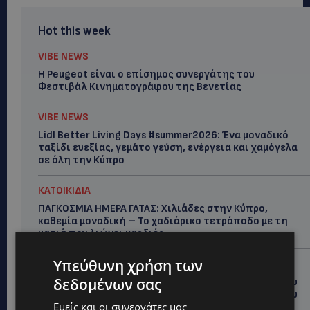
Hot this week
VIBE NEWS
Η Peugeot είναι ο επίσημος συνεργάτης του
Φεστιβάλ Κινηματογράφου της Βενετίας
VIBE NEWS
Lidl Better Living Days #summer2026: Ένα μοναδικό
ταξίδι ευεξίας, γεμάτο γεύση, ενέργεια και χαμόγελα
σε όλη την Κύπρο
ΚΑΤΟΙΚΙΔΙΑ
ΠΑΓΚΟΣΜΙΑ ΗΜΕΡΑ ΓΑΤΑΣ: Χιλιάδες στην Κύπρο,
καθεμία μοναδική – Το χαδιάρικο τετράποδο με τη
ματιά που λιώνει καρδιές
Υπεύθυνη χρήση των
UPDATES
δεδομένων σας
ΤΑΣΟΣ ΧΑΤΖΗΓΙΟΒΑΝΗΣ: Η συγκλονιστική ιστορία του
12χρονου Δημήτρη και η δωρεά των 12.500 ευρώ που
Εμείς και οι συνεργάτες μας
του έδωσε ελπίδα