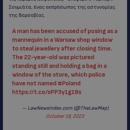
Σουμιάτα, ένας εκπρόσωπος της αστυνομίας
της Βαρσοβίας.
A man has been accused of posing as a
mannequin in a Warsaw shop window
to steal jewellery after closing time.
The 22-year-old was pictured
standing still and holding a bag in a
window of the store, which police
have not named
#Poland
https://t.co/sPP3y1g19s
— LawNewsIndex.com (@TheLawMap)
October 19, 2023