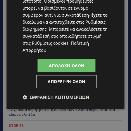
ιστότοπο. Ορισμένοι προμηθευτές
Topics
μπορεί να βασίζονται σε έννομο
συμφέρον αντί για συγκατάθεση· έχετε το
VIBE NEWS
δικαίωμα να αντιταχθείτε στις
Ρυθμίσεις
Η Peugeot είναι ο επίσημος συνεργάτης του Φεστιβάλ
διαφήμισης
. Μπορείτε να ανακαλέσετε τη
Κινηματογράφου της Βενετίας
συγκατάθεσή σας οποιαδήποτε στιγμή
στις
Ρυθμίσεις cookies
.
Πολιτική
VIBE NEWS
Απορρήτου
Lidl Better Living Days #summer2026: Ένα μοναδικό ταξίδι
ευεξίας, γεμάτο γεύση, ενέργεια και χαμόγελα σε όλη την
Κύπρο
ΑΠΟΔΟΧΉ ΌΛΩΝ
ΚΑΤΟΙΚΙΔΙΑ
ΠΑΓΚΟΣΜΙΑ ΗΜΕΡΑ ΓΑΤΑΣ: Χιλιάδες στην Κύπρο, καθεμία
ΑΠΌΡΡΙΨΗ ΌΛΩΝ
μοναδική – Το χαδιάρικο τετράποδο με τη ματιά που λιώνει
καρδιές
ΕΜΦΆΝΙΣΗ ΛΕΠΤΟΜΕΡΕΙΏΝ
UPDATES
ΤΑΣΟΣ ΧΑΤΖΗΓΙΟΒΑΝΗΣ: Η συγκλονιστική ιστορία του
12χρονου Δημήτρη και η δωρεά των 12.500 ευρώ που του
έδωσε ελπίδα
STORIES