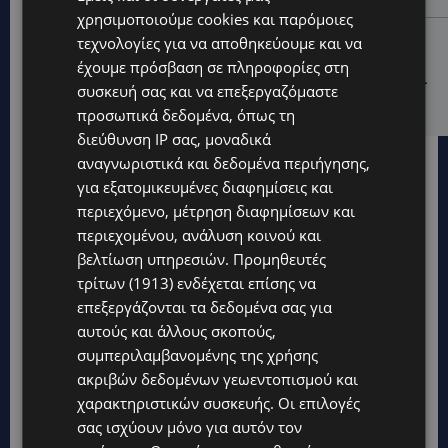
χρησιμοποιούμε cookies και παρόμοιες
STORIES
τεχνολογίες για να αποθηκεύουμε και να
ΕΞΩΤΙΚΑ ΖΩΑ ΣΤΗΝ ΚΥΠΡΟ: Πότε επιτρέπεται και
έχουμε πρόσβαση σε πληροφορίες στη
πότε απαγορεύεται να έχεις μαϊμού ως κατοικίδιο –
συσκευή σας και να επεξεργαζόμαστε
Ποια ζώα μπορείς να διατηρείς νόμιμα
προσωπικά δεδομένα, όπως τη
διεύθυνση IP σας, μοναδικά
αναγνωριστικά και δεδομένα περιήγησης,
για εξατομικευμένες διαφημίσεις και
περιεχόμενο, μέτρηση διαφημίσεων και
περιεχομένου, ανάλυση κοινού και
βελτίωση υπηρεσιών.
Προμηθευτές
τρίτων (1913)
ενδέχεται επίσης να
επεξεργάζονται τα δεδομένα σας για
αυτούς και άλλους σκοπούς,
συμπεριλαμβανομένης της χρήσης
ακριβών δεδομένων γεωεντοπισμού και
χαρακτηριστικών συσκευής. Οι επιλογές
σας ισχύουν μόνο για αυτόν τον