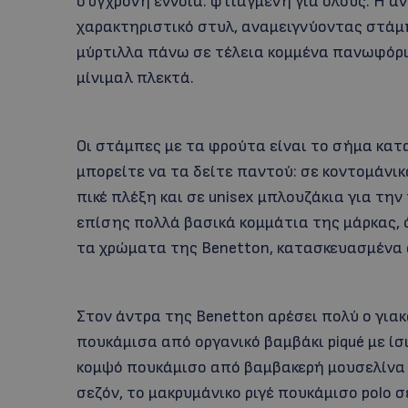
σύγχρονη έννοια: φτιαγμένη για όλους. Η αν
χαρακτηριστικό στυλ, αναμειγνύοντας στάμ
μύρτιλλα πάνω σε τέλεια κομμένα πανωφόρι
μίνιμαλ πλεκτά.
Οι στάμπες με τα φρούτα είναι το σήμα κατα
μπορείτε να τα δείτε παντού: σε κοντομάνι
πικέ πλέξη και σε unisex μπλουζάκια για τη
επίσης πολλά βασικά κομμάτια της μάρκας, ό
τα χρώματα της Benetton, κατασκευασμένα 
Στον άντρα της Benetton αρέσει πολύ ο γιακ
πουκάμισα από οργανικό βαμβάκι piqué με ίσι
κομψό πουκάμισο από βαμβακερή μουσελίνα 
σεζόν, το μακρυμάνικο ριγέ πουκάμισο polo 