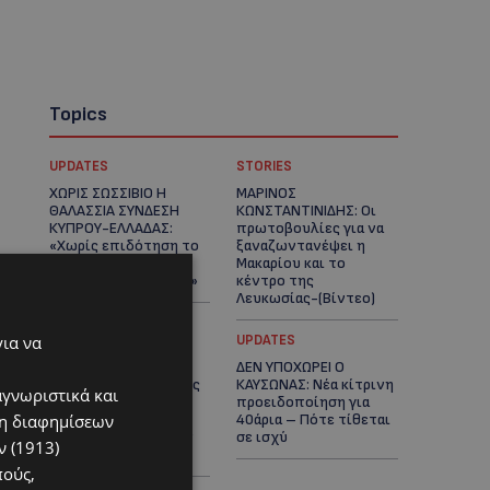
Topics
UPDATES
STORIES
ΧΩΡΙΣ ΣΩΣΣΙΒΙΟ Η
ΜΑΡΙΝΟΣ
ΘΑΛΑΣΣΙΑ ΣΥΝΔΕΣΗ
ΚΩΝΣΤΑΝΤΙΝΙΔΗΣ: Οι
ΚΥΠΡΟΥ-ΕΛΛΑΔΑΣ:
πρωτοβουλίες για να
«Χωρίς επιδότηση το
ξαναζωντανέψει η
πλοίο δεν θα
Μακαρίου και το
ξανασηκώσει άγκυρα»
κέντρο της
Λευκωσίας-(Βίντεο)
για να
UPDATES
UPDATES
ΤΡΟΧΑΙΟ ΣΤΗΝ
ΔΕΝ ΥΠΟΧΩΡΕΙ Ο
ΛΕΥΚΩΣΙΑ: Χειροπέδες
ΚΑΥΣΩΝΑΣ: Νέα κίτρινη
αγνωριστικά και
και στη σύζυγο του
προειδοποίηση για
ση διαφημίσεων
27χρονου – Φέρεται
40άρια – Πότε τίθεται
να παραπλάνησε την
σε ισχύ
 (1913)
Αστυνομία
πούς,