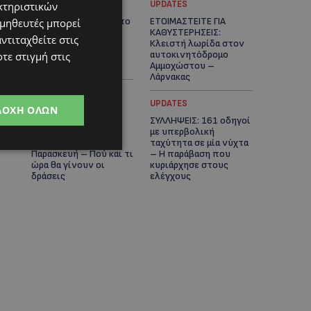
UPDATES
UPDATES
κτηριστικών
VIRAL: Κοράκι πήρε στο
ΕΤΟΙΜΑΣΤΕΙΤΕ ΓΙΑ
ομηθευτές μπορεί
κυνήγι γυναίκα – Η
ΚΑΘΥΣΤΕΡΗΣΕΙΣ:
ντιταχθείτε στις
απρόσμενη επίθεση
Κλειστή λωρίδα στον
καταγράφηκε σε
αυτοκινητόδρομο
τε στιγμή στις
βίντεο
Αμμοχώστου –
Λάρνακας
UPDATES
UPDATES
ΔΟΧΉ ΌΛΩΝ
ΙΣΑΑΚ-ΣΟΛΩΜΟΥ:
ΣΥΛΛΗΨΕΙΣ: 161 οδηγοί
Κλείνουν συμβολικά
με υπερβολική
οδοφράγματα την
ταχύτητα σε μία νύχτα
Παρασκευή – Πού και τι
– Η παράβαση που
ώρα θα γίνουν οι
κυριάρχησε στους
δράσεις
ελέγχους