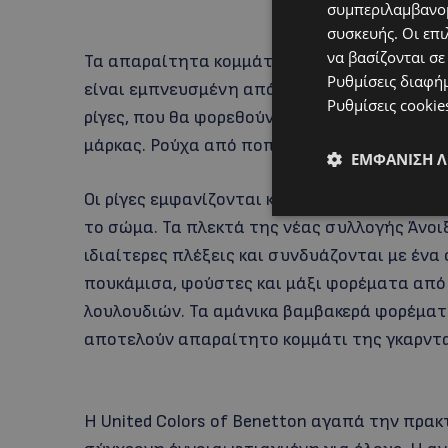
συμπεριλαμβανομ
συσκευής. Οι επι
να βασίζονται σε
Τα απαραίτητα κομμάτια της γκαρνταρόμπας
Ρυθμίσεις διαφή
είναι εμπνευσμένη από το polo και περιλαμβ
Ρυθμίσεις cookie
ρίγες, που θα φορεθούν πάνω από λευκές fl
μάρκας. Ρούχα από ποπλίνα, βαμβακερά T-sh
ΕΜΦΆΝΙΣΗ 
Οι ρίγες εμφανίζονται και στα κοντομάνικα 
το σώμα. Τα πλεκτά της νέας συλλογής Άνοι
ιδιαίτερες πλέξεις και συνδυάζονται με ένα
πουκάμισα, φούστες και μάξι φορέματα από 
λουλουδιών. Τα αμάνικα βαμβακερά φορέματα
αποτελούν απαραίτητο κομμάτι της γκαρνταρ
Η United Colors of Benetton αγαπά την πρακ