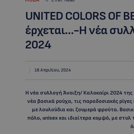
2
min.
Read
UNITED COLORS OF B
έρχεται…-Η νέα συλ
2024
18 Απριλίου, 2024
Η νέα συλλογή Άνοιξη/ Καλοκαίρι 2024 της U
νέα βασικά ρούχα, τις παραδοσιακές ρίγες
με λουλούδια και ζουμερά φρούτα. Βασικ
πόλο, unisex και ιδιαίτερα κομψό, με στυλ
ό