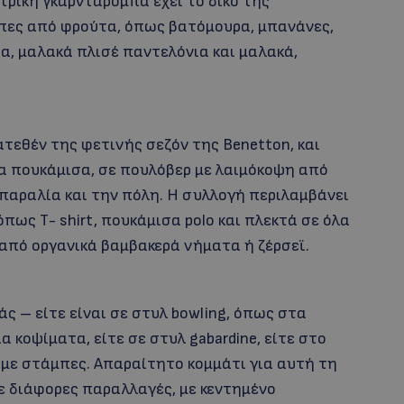
τρική γκαρνταρόμπα έχει το δικό της
πες από φρούτα, όπως βατόμουρα, μπανάνες,
α, μαλακά πλισέ παντελόνια και μαλακά,
τεθέν της φετινής σεζόν της Benetton, και
κα πουκάμισα, σε πουλόβερ με λαιμόκοψη από
ν παραλία και την πόλη. Η συλλογή περιλαμβάνει
πως Τ- shirt, πουκάμισα polo και πλεκτά σε όλα
από οργανικά βαμβακερά νήματα ή ζέρσεϊ.
άς – είτε είναι σε στυλ bowling, όπως στα
α κοψίματα, είτε σε στυλ gabardine, είτε στο
με στάμπες. Απαραίτητο κομμάτι για αυτή τη
σε διάφορες παραλλαγές, με κεντημένο