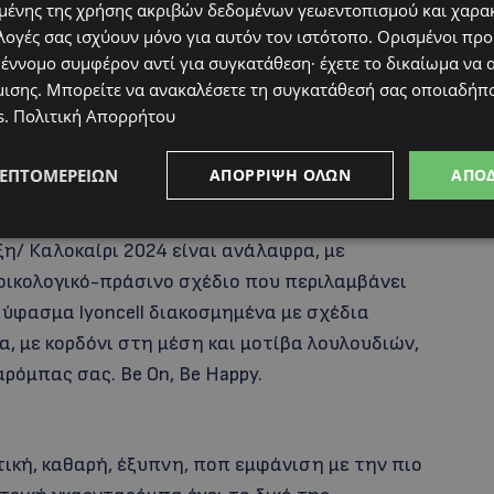
ένης της χρήσης ακριβών δεδομένων γεωεντοπισμού και χαρα
λογές σας ισχύουν μόνο για αυτόν τον ιστότοπο. Ορισμένοι πρ
 έννομο συμφέρον αντί για συγκατάθεση· έχετε το δικαίωμα να α
 περιλαμβάνονται στη μίνι συλλογή, η οποία
μισης
. Μπορείτε να ανακαλέσετε τη συγκατάθεσή σας οποιαδήπο
άνει ζακέτες και πουλόβερ με λαιμόκοψη και
s
.
Πολιτική Απορρήτου
eece φόρμες με τα χαρακτηριστικά χρώματα της
irt με λαιμόκοψη σε έντονα χρώματα.
ΛΕΠΤΟΜΕΡΕΙΏΝ
ΑΠΌΡΡΙΨΗ ΌΛΩΝ
ΑΠΟ
πουκάμισα και τις πουκαμίσες που αγκαλιάζουν
ξη/ Καλοκαίρι 2024 είναι ανάλαφρα, με
 οικολογικό-πράσινο σχέδιο που περιλαμβάνει
ύφασμα lyoncell διακοσμημένα με σχέδια
, με κορδόνι στη μέση και μοτίβα λουλουδιών,
όμπας σας. Be On, Be Happy.
τική, καθαρή, έξυπνη, ποπ εμφάνιση με την πιο