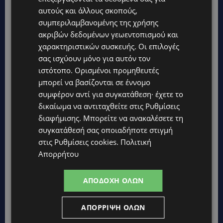
αυτούς και άλλους σκοπούς,
συμπεριλαμβανομένης της χρήσης
ακριβών δεδομένων γεωεντοπισμού και
χαρακτηριστικών συσκευής. Οι επιλογές
σας ισχύουν μόνο για αυτόν τον
ιστότοπο. Ορισμένοι προμηθευτές
μπορεί να βασίζονται σε έννομο
συμφέρον αντί για συγκατάθεση· έχετε το
δικαίωμα να αντιταχθείτε στις
Ρυθμίσεις
ΑΦΘΩΔΗΣ ΠΥΡΕΤΟΣ: Σκληραίνει η στάση της
διαφήμισης
. Μπορείτε να ανακαλέσετε τη
Κυβέρνησης – Πρόστιμα έως €250.000 και
συγκατάθεσή σας οποιαδήποτε στιγμή
νέες θανατώσεις ζώων
στις
Ρυθμίσεις cookies
.
Πολιτική
VIBE NEWS
2 Ιουνίου, 2026
Απορρήτου
Νέα μέτρα μετά τη σύσκεψη στο Προεδρικό Με
πακέτο αυστηρότερων μέτρων επιχειρεί η
ΑΠΟΔΟΧΉ ΌΛΩΝ
κυβέρνηση να ανακόψει την εξάπλωση του
αφθώδους...
ΑΠΌΡΡΙΨΗ ΌΛΩΝ