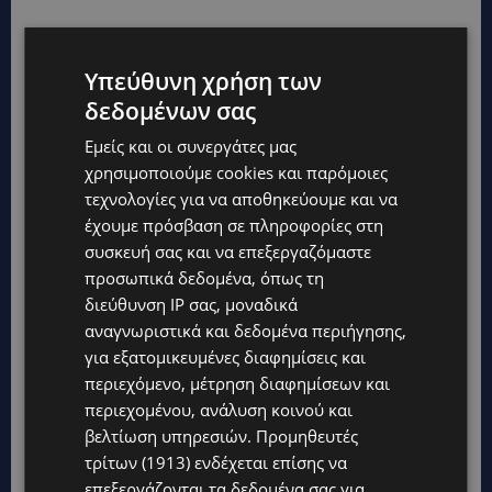
Υπεύθυνη χρήση των
δεδομένων σας
Εμείς και οι συνεργάτες μας
ΑΦΘΩΔΗΣ ΠΥΡΕΤΟΣ: Στο επίκεντρο 6.000 ζώα
χρησιμοποιούμε cookies και παρόμοιες
– Επιστρατεύονται αστυνομία και στρατός
τεχνολογίες για να αποθηκεύουμε και να
για τις θανατώσεις
έχουμε πρόσβαση σε πληροφορίες στη
συσκευή σας και να επεξεργαζόμαστε
VIBE NEWS
3 Ιουνίου, 2026
προσωπικά δεδομένα, όπως τη
Αγώνας δρόμου για τις τελευταίες μολυσμένες
διεύθυνση IP σας, μοναδικά
μονάδες Στο επίκεντρο της χθεσινής σύσκεψης
αναγνωριστικά και δεδομένα περιήγησης,
στο Προεδρικό βρέθηκε η ολοκλήρωση των
για εξατομικευμένες διαφημίσεις και
θανατώσεων σε...
περιεχόμενο, μέτρηση διαφημίσεων και
περιεχομένου, ανάλυση κοινού και
βελτίωση υπηρεσιών.
Προμηθευτές
τρίτων (1913)
ενδέχεται επίσης να
επεξεργάζονται τα δεδομένα σας για