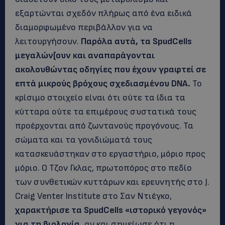
εξαρτώνται σχεδόν πλήρως από ένα ειδικά
διαμορφωμένο περιβάλλον για να
λειτουργήσουν.
Παρόλα αυτά, τα SpudCells
μεγαλών[ουν και αναπαράγονται
ακολουθώντας οδηγίες που έχουν γραφτεί σε
επτά μικρούς βρόχους σχεδιασμένου DNA.
Το
κρίσιμο στοιχείο είναι ότι ούτε τα ίδια τα
κύτταρα ούτε τα επιμέρους συστατικά τους
προέρχονται από ζωντανούς προγόνους. Τα
σώματα και τα γονιδιώματά τους
κατασκευάστηκαν στο εργαστήριο, μόριο προς
μόριο. Ο Τζον Γκλας, πρωτοπόρος στο πεδίο
των συνθετικών κυττάρων και ερευνητής στο J.
Craig Venter Institute στο Σαν Ντιέγκο,
χαρακτήρισε τα SpudCells «ιστορικό γεγονός»
για τη βιολογία,
αν και σημείωσε ότι η