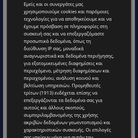
συναρμολογούνται
Εμείς και οι συνεργάτες μας
μόνα τους και μπορούν
χρησιμοποιούμε cookies και παρόμοιες
τεχνολογίες για να αποθηκεύουμε και να
να αναπαραχθούν θα
έχουμε πρόσβαση σε πληροφορίες στη
μπορούσε να
συσκευή σας και να επεξεργαζόμαστε
προσωπικά δεδομένα, όπως τη
αποτελέσει τη βάση
διεύθυνση IP σας, μοναδικά
μιας νέας
αναγνωριστικά και δεδομένα περιήγησης,
για εξατομικευμένες διαφημίσεις και
τεχνολογικής
περιεχόμενο, μέτρηση διαφημίσεων και
περιεχομένου, ανάλυση κοινού και
επανάστασης.
βελτίωση υπηρεσιών.
Προμηθευτές
τρίτων (1913)
ενδέχεται επίσης να
Οι ιδρυτές του Biotic υποστηρίζουν ότι αυτή η
επεξεργάζονται τα δεδομένα σας για
προοπτική πρέπει να διερευνηθεί γρήγορα,
αυτούς και άλλους σκοπούς,
συμπεριλαμβανομένης της χρήσης
αλλά με διαφάνεια και προσοχή στους
ακριβών δεδομένων γεωεντοπισμού και
πιθανούς κινδύνους.
Θέλουν να δημιουργηθεί
χαρακτηριστικών συσκευής. Οι επιλογές
μια ερευνητική κοινότητα που θα αναπτύσσει
σας ισχύουν μόνο για αυτόν τον