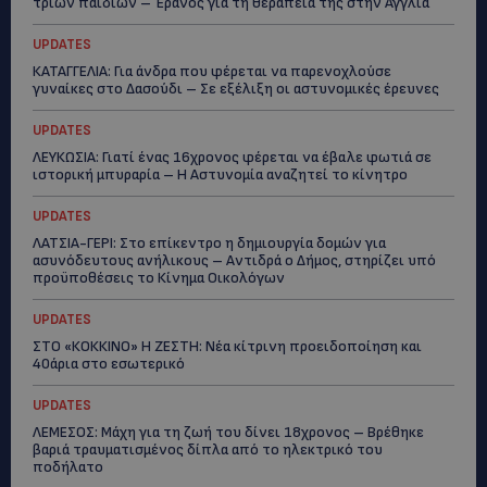
τριών παιδιών – Έρανος για τη θεραπεία της στην Αγγλία
UPDATES
ΚΑΤΑΓΓΕΛΙΑ: Για άνδρα που φέρεται να παρενοχλούσε
γυναίκες στο Δασούδι – Σε εξέλιξη οι αστυνομικές έρευνες
UPDATES
ΛΕΥΚΩΣΙΑ: Γιατί ένας 16χρονος φέρεται να έβαλε φωτιά σε
ιστορική μπυραρία – Η Αστυνομία αναζητεί το κίνητρο
UPDATES
ΛΑΤΣΙΑ-ΓΕΡΙ: Στο επίκεντρο η δημιουργία δομών για
ασυνόδευτους ανήλικους – Αντιδρά ο Δήμος, στηρίζει υπό
προϋποθέσεις το Κίνημα Οικολόγων
UPDATES
ΣΤΟ «ΚΟΚΚΙΝΟ» Η ΖΕΣΤΗ: Νέα κίτρινη προειδοποίηση και
40άρια στο εσωτερικό
UPDATES
ΛΕΜΕΣΟΣ: Μάχη για τη ζωή του δίνει 18χρονος – Βρέθηκε
βαριά τραυματισμένος δίπλα από το ηλεκτρικό του
ποδήλατο