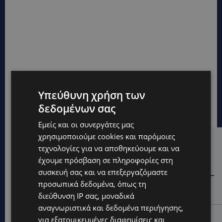
Υπεύθυνη χρήση των
δεδομένων σας
Εμείς και οι συνεργάτες μας
χρησιμοποιούμε cookies και παρόμοιες
Hot this week
τεχνολογίες για να αποθηκεύουμε και να
έχουμε πρόσβαση σε πληροφορίες στη
STORIES
συσκευή σας και να επεξεργαζόμαστε
ΓΕΝΕΘΛΙΟΣ ΗΜΕΡΑ: Η ηλικία είναι μόνο ένας αριθμός –
προσωπικά δεδομένα, όπως τη
Οι άνθρωποι και οι στιγμές είναι η πραγματική μας
ιστορία
διεύθυνση IP σας, μοναδικά
αναγνωριστικά και δεδομένα περιήγησης,
STORIES
για εξατομικευμένες διαφημίσεις και