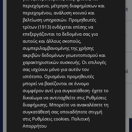
ΕΛΕΝΑ ΑΝΤΩΝΙΑΔΟΥ: Αγώνας ζωής για τη 37χρονη
περιεχόμενο, μέτρηση διαφημίσεων και
μητέρα τριών παιδιών – Έρανος για τη θεραπεία της
περιεχομένου, ανάλυση κοινού και
στην Αγγλία
βελτίωση υπηρεσιών.
Προμηθευτές
τρίτων (1913)
ενδέχεται επίσης να
UPDATES
επεξεργάζονται τα δεδομένα σας για
ΚΑΤΑΓΓΕΛΙΑ: Για άνδρα που φέρεται να παρενοχλούσε
γυναίκες στο Δασούδι – Σε εξέλιξη οι αστυνομικές
αυτούς και άλλους σκοπούς,
έρευνες
συμπεριλαμβανομένης της χρήσης
ακριβών δεδομένων γεωεντοπισμού και
UPDATES
χαρακτηριστικών συσκευής. Οι επιλογές
ΛΕΥΚΩΣΙΑ: Γιατί ένας 16χρονος φέρεται να έβαλε
σας ισχύουν μόνο για αυτόν τον
φωτιά σε ιστορική μπυραρία – Η Αστυνομία αναζητεί
ιστότοπο. Ορισμένοι προμηθευτές
το κίνητρο
μπορεί να βασίζονται σε έννομο
UPDATES
συμφέρον αντί για συγκατάθεση· έχετε το
ΛΑΤΣΙΑ-ΓΕΡΙ: Στο επίκεντρο η δημιουργία δομών για
δικαίωμα να αντιταχθείτε στις
Ρυθμίσεις
ασυνόδευτους ανήλικους – Αντιδρά ο Δήμος,
διαφήμισης
. Μπορείτε να ανακαλέσετε τη
στηρίζει υπό προϋποθέσεις το Κίνημα Οικολόγων
συγκατάθεσή σας οποιαδήποτε στιγμή
στις
Ρυθμίσεις cookies
.
Πολιτική
Απορρήτου