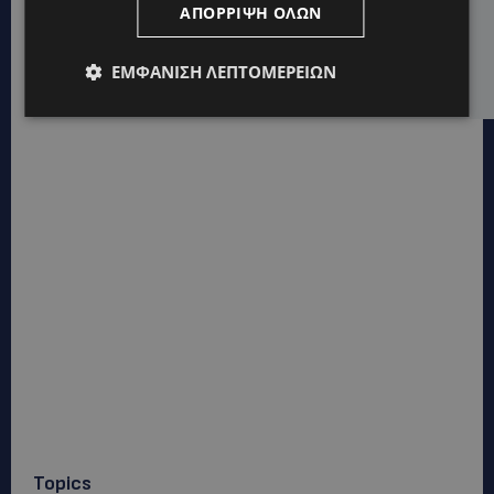
ΑΠΌΡΡΙΨΗ ΌΛΩΝ
ΟΡΦΕΑΣ ΣΟΛΩΜΟΥ: Ο 10χρονος Κύπριος που
πρωταγωνιστεί στην εκστρατεία εξοικονόμησης
νερού – Απλά βήματα που κάνουν τη διαφορά -
ΕΜΦΆΝΙΣΗ ΛΕΠΤΟΜΕΡΕΙΏΝ
(Βίντεο)
Topics