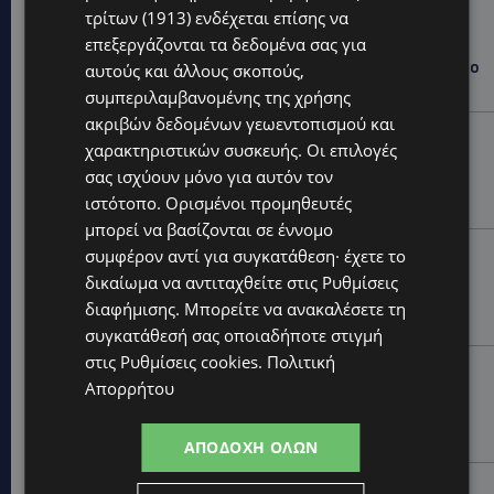
τρίτων (1913)
ενδέχεται επίσης να
WORLD
επεξεργάζονται τα δεδομένα σας για
ΦΩΤΙΑ ΣΤΟΝ ΒΟΛΟ: Στις φλόγες περιοχή πάνω από το
αυτούς και άλλους σκοπούς,
αρχαίο θέατρο Δημητριάδος
συμπεριλαμβανομένης της χρήσης
ακριβών δεδομένων γεωεντοπισμού και
STORIES
χαρακτηριστικών συσκευής. Οι επιλογές
ΜΑΝΩΛΗΣ ΕΜΜΑΝΟΥΗΛ: Η ιστορία της θρυλικής
σας ισχύουν μόνο για αυτόν τον
Corner Pub που ξυπνά μνήμες δεκαετιών – Το
ιστότοπο. Ορισμένοι προμηθευτές
αφιέρωμα μετά τη φωτιά-(Φώτο)
μπορεί να βασίζονται σε έννομο
UPDATES
συμφέρον αντί για συγκατάθεση· έχετε το
ΘΕΣΣΑΛΟΝΙΚΗ: Σοκ από την κακοποίηση άγριων
δικαίωμα να αντιταχθείτε στις
Ρυθμίσεις
χελωνών – Τις έβαψαν με πορτοκαλί λαδομπογιά-
διαφήμισης
. Μπορείτε να ανακαλέσετε τη
(Φώτο)
συγκατάθεσή σας οποιαδήποτε στιγμή
στις
Ρυθμίσεις cookies
.
Πολιτική
UPDATES
Απορρήτου
ΑΓΚΑΛΙΑ ΕΛΠΙΔΑΣ: «Οι εξαγγελίες δεν αρκούν» –
Συγκρατημένη αισιοδοξία για το νέο σχέδιο
στήριξης των ατόμων με αναπηρία
ΑΠΟΔΟΧΉ ΌΛΩΝ
STORIES