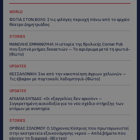
WORLD
ΦΩΤΙΑ ΣΤΟΝ ΒΟΛΟ: Στις φλόγες περιοχή πάνω από το αρχαίο
θέατρο Δημητριάδος
STORIES
ΜΑΝΩΛΗΣ ΕΜΜΑΝΟΥΗΛ: Η ιστορία της θρυλικής Corner Pub
που ξυπνά μνήμες δεκαετιών – Το αφιέρωμα μετά τη φωτιά-
(Φώτο)
UPDATES
ΘΕΣΣΑΛΟΝΙΚΗ: Σοκ από την κακοποίηση άγριων χελωνών –
Τις έβαψαν με πορτοκαλί λαδομπογιά-(Φώτο)
UPDATES
ΑΓΚΑΛΙΑ ΕΛΠΙΔΑΣ: «Οι εξαγγελίες δεν αρκούν» –
Συγκρατημένη αισιοδοξία για το νέο σχέδιο στήριξης των
ατόμων με αναπηρία
STORIES
ΟΡΦΕΑΣ ΣΟΛΩΜΟΥ: Ο 10χρονος Κύπριος που πρωταγωνιστεί
στην εκστρατεία εξοικονόμησης νερού – Απλά βήματα που
κάνουν τη διαφορά -(Βίντεο)