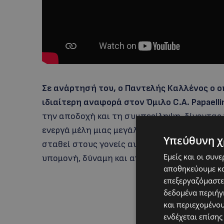
Σε ανάρτησή του, ο Παντελής Καλλένος ο ο
ιδιαίτερη αναφορά στον Όμιλο C.A. Papaelli
την αποδοχή και τη συμπερίληψη, δίνοντας 
ενεργά μέλη μιας μεγάλης οικογένειας. Την ί
Υπεύθυνη χ
σταθεί στους γονείς αυτών των παιδιών, πο
Εμείς και οι συν
υπομονή, δύναμη και αγάπη, μεγαλώνοντας 
αποθηκεύουμε κα
επεξεργαζόμαστε
δεδομένα περιήγη
και περιεχομένο
ενδέχεται επίσης