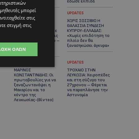
καρδιές
έδωσε ελπίδα
κτηριστικών
ομηθευτές μπορεί
STORIES
UPDATES
ντιταχθείτε στις
ΕΞΩΤΙΚΑ ΖΩΑ ΣΤΗΝ
ΧΩΡΙΣ ΣΩΣΣΙΒΙΟ Η
τε στιγμή στις
ΚΥΠΡΟ: Πότε
ΘΑΛΑΣΣΙΑ ΣΥΝΔΕΣΗ
επιτρέπεται και πότε
ΚΥΠΡΟΥ-ΕΛΛΑΔΑΣ:
απαγορεύεται να έχεις
«Χωρίς επιδότηση το
μαϊμού ως κατοικίδιο –
πλοίο δεν θα
Ποια ζώα μπορείς να
ξανασηκώσει άγκυρα»
ΔΟΧΉ ΌΛΩΝ
διατηρείς νόμιμα
STORIES
UPDATES
ΜΑΡΙΝΟΣ
ΤΡΟΧΑΙΟ ΣΤΗΝ
ΚΩΝΣΤΑΝΤΙΝΙΔΗΣ: Οι
ΛΕΥΚΩΣΙΑ: Χειροπέδες
πρωτοβουλίες για να
και στη σύζυγο του
ξαναζωντανέψει η
27χρονου – Φέρεται
Μακαρίου και το
να παραπλάνησε την
κέντρο της
Αστυνομία
Λευκωσίας-(Βίντεο)