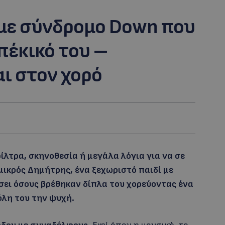
 με σύνδρομο Down που
πέκικό του –
ι στον χορό
ίλτρα, σκηνοθεσία ή μεγάλα λόγια για να σε
 μικρός Δημήτρης, ένα ξεχωριστό παιδί με
ει όσους βρέθηκαν δίπλα του χορεύοντας ένα
όλη του την ψυχή.