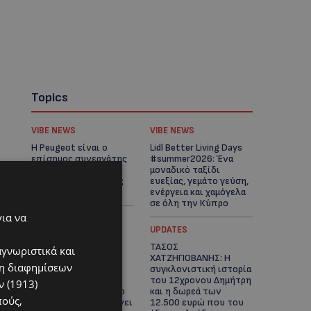
Topics
VIBE NEWS
VIBE NEWS
Η Peugeot είναι ο
Lidl Better Living Days
επίσημος συνεργάτης
#summer2026: Ένα
του Φεστιβάλ
μοναδικό ταξίδι
Κινηματογράφου της
ευεξίας, γεμάτο γεύση,
Βενετίας
ενέργεια και χαμόγελα
σε όλη την Κύπρο
για να
ΚΑΤΟΙΚΙΔΙΑ
UPDATES
ΠΑΓΚΟΣΜΙΑ ΗΜΕΡΑ
ΤΑΣΟΣ
αγνωριστικά και
ΓΑΤΑΣ: Χιλιάδες στην
ΧΑΤΖΗΓΙΟΒΑΝΗΣ: Η
ση διαφημίσεων
Κύπρο, καθεμία
συγκλονιστική ιστορία
μοναδική – Το
του 12χρονου Δημήτρη
 (1913)
χαδιάρικο τετράποδο
και η δωρεά των
πούς,
με τη ματιά που λιώνει
12.500 ευρώ που του