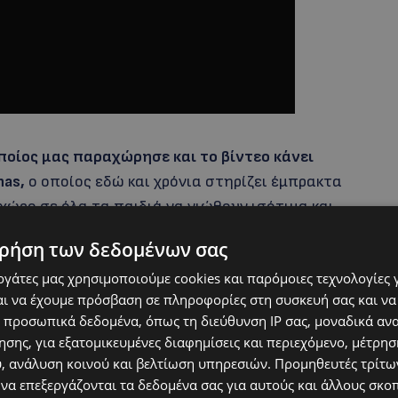
ποίος μας παραχώρησε και το βίντεο κάνει
nas,
ο οποίος εδώ και χρόνια στηρίζει έμπρακτα
χώρο σε όλα τα παιδιά να νιώθουν ισότιμα και
δια ώρα, όπως τονίζει, δεν μπορεί κανείς να μη
ρήση των δεδομένων σας
υ δίνουν καθημερινά τον δικό τους αγώνα με
εργάτες μας χρησιμοποιούμε cookies και παρόμοιες τεχνολογίες 
παιδιά γεμάτα φως και ψυχική ομορφιά.
ι να έχουμε πρόσβαση σε πληροφορίες στη συσκευή σας και να
 προσωπικά δεδομένα, όπως τη διεύθυνση IP σας, μοναδικά αν
σης, για εξατομικευμένες διαφημίσεις και περιεχόμενο, μέτρη
υ, ανάλυση κοινού και βελτίωση υπηρεσιών.
Προμηθευτές τρίτων
 να επεξεργάζονται τα δεδομένα σας για αυτούς και άλλους σκο