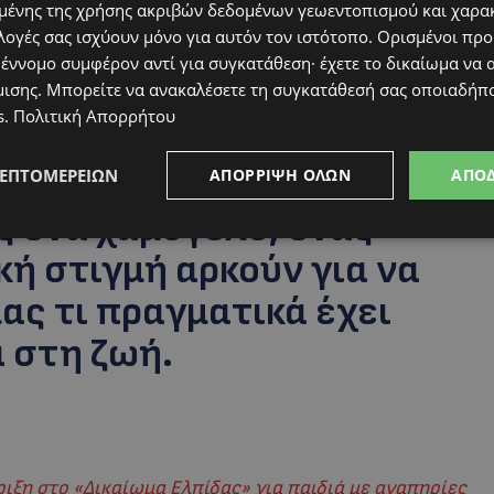
ένης της χρήσης ακριβών δεδομένων γεωεντοπισμού και χαρα
λογές σας ισχύουν μόνο για αυτόν τον ιστότοπο. Ορισμένοι πρ
 έννομο συμφέρον αντί για συγκατάθεση· έχετε το δικαίωμα να α
μισης
. Μπορείτε να ανακαλέσετε τη συγκατάθεσή σας οποιαδήπο
s
.
Πολιτική Απορρήτου
ΛΕΠΤΟΜΕΡΕΙΏΝ
ΑΠΌΡΡΙΨΗ ΌΛΩΝ
ΑΠΟ
ς ένα χαμόγελο, ένας
κή στιγμή αρκούν για να
ας τι πραγματικά έχει
 στη ζωή.
ξη στο «Δικαίωμα Ελπίδας» για παιδιά με αναπηρίες