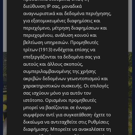
Στην ουσία, η πορεία της δείχνει κάτι πολύ
διεύθυνση IP σας, μοναδικά
αναγνωριστικά και δεδομένα περιήγησης,
απλό αλλά δύσκολο, ότι η επιστήμη δεν είναι
για εξατομικευμένες διαφημίσεις και
μόνο ανακαλύψεις, αλλά και υπομονή,
περιεχόμενο, μέτρηση διαφημίσεων και
συνέχεια και επιμονή μέχρι μια ιδέα να φτάσει
περιεχομένου, ανάλυση κοινού και
να γίνει θεραπεία.
βελτίωση υπηρεσιών.
Προμηθευτές
τρίτων (1913)
ενδέχεται επίσης να
επεξεργάζονται τα δεδομένα σας για
αυτούς και άλλους σκοπούς,
συμπεριλαμβανομένης της χρήσης
ακριβών δεδομένων γεωεντοπισμού και
χαρακτηριστικών συσκευής. Οι επιλογές
σας ισχύουν μόνο για αυτόν τον
ιστότοπο. Ορισμένοι προμηθευτές
μπορεί να βασίζονται σε έννομο
συμφέρον αντί για συγκατάθεση· έχετε το
δικαίωμα να αντιταχθείτε στις
Ρυθμίσεις
διαφήμισης
. Μπορείτε να ανακαλέσετε τη