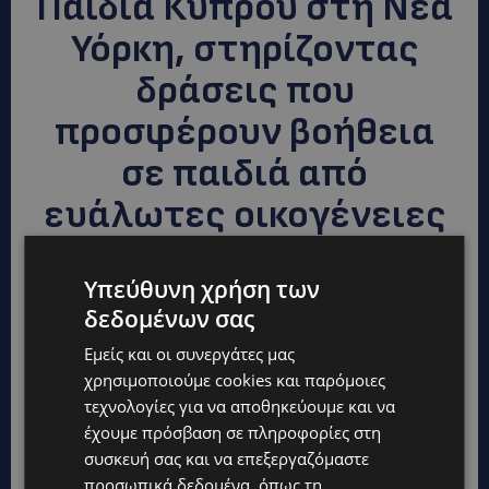
Παιδιά Κύπρου στη Νέα
Υόρκη, στηρίζοντας
δράσεις που
προσφέρουν βοήθεια
σε παιδιά από
ευάλωτες οικογένειες
και παιδιά με
Υπεύθυνη χρήση των
οικονομικές ή ιατρικές
δεδομένων σας
ανάγκες.
Εμείς και οι συνεργάτες μας
χρησιμοποιούμε cookies και παρόμοιες
τεχνολογίες για να αποθηκεύουμε και να
Η Δρ. Πάννη Τριφυλλή σε μικρότερη ηλικία στην
έχουμε πρόσβαση σε πληροφορίες στη
Αμμόχωστο
συσκευή σας και να επεξεργαζόμαστε
προσωπικά δεδομένα, όπως τη