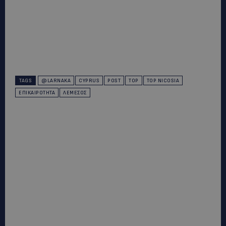
TAGS
@LARNAKA
CYPRUS
POST
TOP
TOP NICOSIA
ΕΠΙΚΑΙΡΌΤΗΤΑ
ΛΕΜΕΣΌΣ