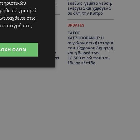
κτηριστικών
Κινηματογράφου της
ευεξίας, γεμάτο γεύση,
Βενετίας
ενέργεια και χαμόγελα
ομηθευτές μπορεί
σε όλη την Κύπρο
ντιταχθείτε στις
τε στιγμή στις
ΚΑΤΟΙΚΙΔΙΑ
UPDATES
ΠΑΓΚΟΣΜΙΑ ΗΜΕΡΑ
ΤΑΣΟΣ
ΓΑΤΑΣ: Χιλιάδες στην
ΧΑΤΖΗΓΙΟΒΑΝΗΣ: Η
Κύπρο, καθεμία
συγκλονιστική ιστορία
μοναδική – Το
του 12χρονου Δημήτρη
ΔΟΧΉ ΌΛΩΝ
χαδιάρικο τετράποδο
και η δωρεά των
με τη ματιά που λιώνει
12.500 ευρώ που του
καρδιές
έδωσε ελπίδα