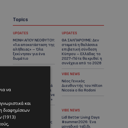
Topics
UPDATES
UPDATES
ΜΟΝΗ ΑΓΙΟΥ ΝΕΟΦΥΤΟΥ:
ΘΑ ΣΑΛΠΑΡΟΥΜΕ: Δεν
«Για αποκατάσταση της
σταματά η θαλάσσια
αλήθειας» – Όλα
επιβατική σύνδεση
ξεκίνησαν για ένα
Κύπρου – Ελλάδας το
δωμάτιο
2027-Πότε θα κριθεί η
συνέχεια από το 2028
UPDATES
VIBE NEWS
ΛΕΩΦΟΡΟΣ ΤΣΕΡΙΟΥ:
Νέος Γενικός
Άνοιξε ο δρόμος, αλλά
Διευθυντής του Hilton
για να
άρχισαν τα παράπονα
Nicosia ο Ilio Rodoni
των πολιτών – «Έγινε
σωστά ο σχεδιασμός;»
αγνωριστικά και
ση διαφημίσεων
VIBE NEWS
VIBE NEWS
 (1913)
Η Peugeot είναι ο
Lidl Better Living Days
επίσημος συνεργάτης
#summer2026: Ένα
πούς,
του Φεστιβάλ
μοναδικό ταξίδι