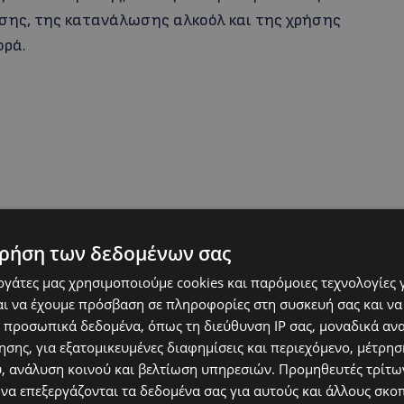
σης, της κατανάλωσης αλκοόλ και της χρήσης
ορά.
ρήση των δεδομένων σας
α το διήμερο 3 και 4 Ιουνίου 2026, σε
εργάτες μας χρησιμοποιούμε cookies και παρόμοιες τεχνολογίες 
ομίας Κύπρου. Η εκπαιδευτική εμπειρία
ι να έχουμε πρόσβαση σε πληροφορίες στη συσκευή σας και να
ό, ενισχύοντας την κατανόηση των κινδύνων
 προσωπικά δεδομένα, όπως τη διεύθυνση IP σας, μοναδικά αν
και τη συνειδητή λήψη αποφάσεων πίσω από
σης, για εξατομικευμένες διαφημίσεις και περιεχόμενο, μέτρη
υ, ανάλυση κοινού και βελτίωση υπηρεσιών.
Προμηθευτές τρίτων
 να επεξεργάζονται τα δεδομένα σας για αυτούς και άλλους σκο