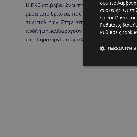
συμπεριλαμβανομ
Η ΕΚΟ επιβεβαιώνει τη διαχρονική της δέσ
συσκευής. Οι επι
μέσα από δράσεις που συμβάλλουν στην εν
να βασίζονται σε
των πολιτών. Στην κατεύθυνση αυτή, επενδ
Ρυθμίσεις διαφή
πρόληψη, καλλιεργούν μια ισχυρότερη κου
Ρυθμίσεις cookie
στη δημιουργία ασφαλέστερων δρόμων για 
ΕΜΦΆΝΙΣΗ 