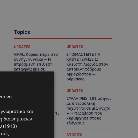
Topics
UPDATES
UPDATES
VIRAL: Κοράκι πήρε στο
ΕΤΟΙΜΑΣΤΕΙΤΕ ΓΙΑ
κυνήγι γυναίκα – Η
ΚΑΘΥΣΤΕΡΗΣΕΙΣ:
απρόσμενη επίθεση
Κλειστή λωρίδα στον
καταγράφηκε σε
αυτοκινητόδρομο
βίντεο
Αμμοχώστου –
Λάρνακας
UPDATES
UPDATES
για να
ΙΣΑΑΚ-ΣΟΛΩΜΟΥ:
ΣΥΛΛΗΨΕΙΣ: 161 οδηγοί
Κλείνουν συμβολικά
με υπερβολική
οδοφράγματα την
ταχύτητα σε μία νύχτα
αγνωριστικά και
Παρασκευή – Πού και τι
– Η παράβαση που
ση διαφημίσεων
ώρα θα γίνουν οι
κυριάρχησε στους
δράσεις
ελέγχους
 (1913)
πούς,
STORIES
STORIES