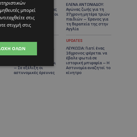
κτηριστικών
ΓΕΝΕΘΛΙΟΣ ΗΜΕΡΑ: Η
ΕΛΕΝΑ ΑΝΤΩΝΙΑΔΟΥ:
ηλικία είναι μόνο ένας
Αγώνας ζωής για τη
ομηθευτές μπορεί
αριθμός – Οι άνθρωποι
37χρονη μητέρα τριών
ντιταχθείτε στις
και οι στιγμές είναι η
παιδιών – Έρανος για
πραγματική μας
τη θεραπεία της στην
τε στιγμή στις
ιστορία
Αγγλία
UPDATES
UPDATES
ΔΟΧΉ ΌΛΩΝ
ΚΑΤΑΓΓΕΛΙΑ: Για άνδρα
ΛΕΥΚΩΣΙΑ: Γιατί ένας
που φέρεται να
16χρονος φέρεται να
παρενοχλούσε
έβαλε φωτιά σε
γυναίκες στο Δασούδι
ιστορική μπυραρία – Η
– Σε εξέλιξη οι
Αστυνομία αναζητεί το
αστυνομικές έρευνες
κίνητρο