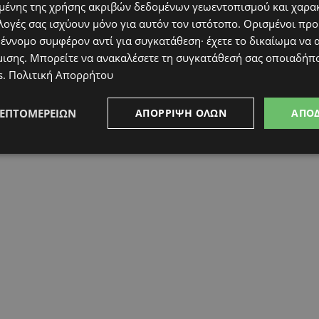
ένης της χρήσης ακριβών δεδομένων γεωεντοπισμού και χαρα
μευση για την προώθηση της οδικής ασφάλειας
λογές σας ισχύουν μόνο για αυτόν τον ιστότοπο. Ορισμένοι πρ
ημέρωση, την εκπαίδευση και την προστασία
 έννομο συμφέρον αντί για συγκατάθεση· έχετε το δικαίωμα να α
ύει σε πρωτοβουλίες που ενισχύουν την
μισης
. Μπορείτε να ανακαλέσετε τη συγκατάθεσή σας οποιαδήπο
λτούρα υπεύθυνης οδήγησης και συμβάλλουν
s
.
Πολιτική Απορρήτου
όλους.
ΛΕΠΤΟΜΕΡΕΙΏΝ
ΑΠΌΡΡΙΨΗ ΌΛΩΝ
ΑΠΟ