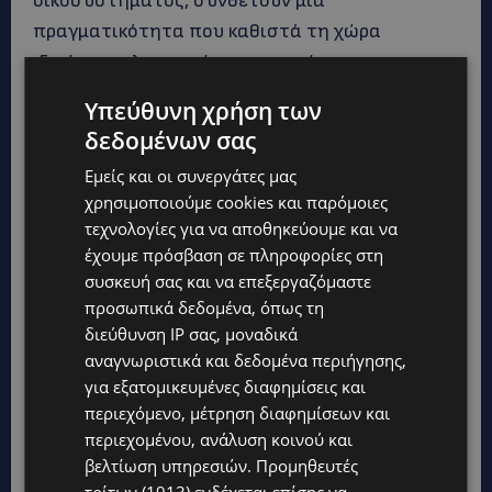
οικοσυστήματος, συνθέτουν μια
πραγματικότητα που καθιστά τη χώρα
ιδιαίτερα ελκυστική για εταιρείες και
επαγγελματίες.
Υπεύθυνη χρήση των
δεδομένων σας
Καθώς όλο και περισσότερες διεθνείς
Εμείς και οι συνεργάτες μας
εταιρείες αναζητούν νέους προορισμούς για
χρησιμοποιούμε cookies και παρόμοιες
ανάπτυξη και προσέλκυση ταλέντου, η
τεχνολογίες για να αποθηκεύουμε και να
δημιουργία περισσότερων knowledge campuses
έχουμε πρόσβαση σε πληροφορίες στη
μπορεί να αποτελέσει στρατηγικό πυλώνα της
συσκευή σας και να επεξεργαζόμαστε
οικονομικής ανάπτυξης της χώρας.
προσωπικά δεδομένα, όπως τη
διεύθυνση IP σας, μοναδικά
αναγνωριστικά και δεδομένα περιήγησης,
Το πραγματικό ζητούμενο και το στοίχημα που
για εξατομικευμένες διαφημίσεις και
καλείται να κερδίσει η Κύπρος αφορά τον
περιεχόμενο, μέτρηση διαφημίσεων και
τρόπο με τον οποίο σχεδιάζονται οι πόλεις,
περιεχομένου, ανάλυση κοινού και
μέσα από τη δημιουργία περιβαλλόντων που
βελτίωση υπηρεσιών.
Προμηθευτές
ενισχύουν την καινοτομία, προσελκύουν