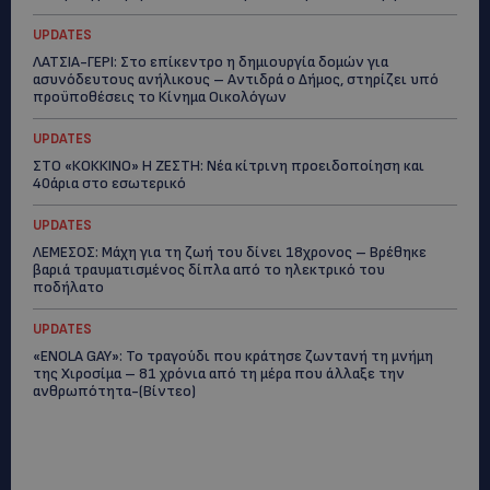
UPDATES
ΛΑΤΣΙΑ-ΓΕΡΙ: Στο επίκεντρο η δημιουργία δομών για
ασυνόδευτους ανήλικους – Αντιδρά ο Δήμος, στηρίζει υπό
προϋποθέσεις το Κίνημα Οικολόγων
UPDATES
ΣΤΟ «ΚΟΚΚΙΝΟ» Η ΖΕΣΤΗ: Νέα κίτρινη προειδοποίηση και
40άρια στο εσωτερικό
UPDATES
ΛΕΜΕΣΟΣ: Μάχη για τη ζωή του δίνει 18χρονος – Βρέθηκε
βαριά τραυματισμένος δίπλα από το ηλεκτρικό του
ποδήλατο
UPDATES
«ENOLA GAY»: Το τραγούδι που κράτησε ζωντανή τη μνήμη
της Χιροσίμα – 81 χρόνια από τη μέρα που άλλαξε την
ανθρωπότητα-(Bίντεο)