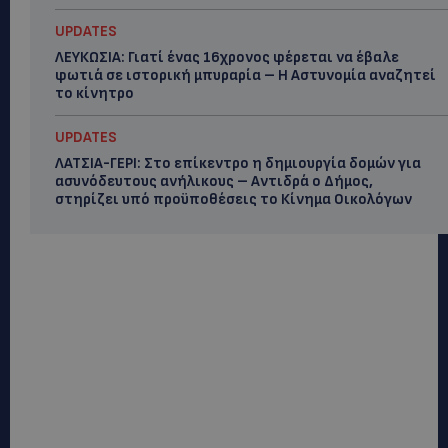
UPDATES
ΛΕΥΚΩΣΙΑ: Γιατί ένας 16χρονος φέρεται να έβαλε
φωτιά σε ιστορική μπυραρία – Η Αστυνομία αναζητεί
το κίνητρο
UPDATES
ΛΑΤΣΙΑ-ΓΕΡΙ: Στο επίκεντρο η δημιουργία δομών για
ασυνόδευτους ανήλικους – Αντιδρά ο Δήμος,
στηρίζει υπό προϋποθέσεις το Κίνημα Οικολόγων