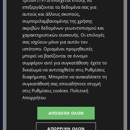
τρίτων (1913)
ενδέχεται επίσης να
ανθρώπινο κεφάλαιο και στηρίζουν τη
επεξεργάζονται τα δεδομένα σας για
αυτούς και άλλους σκοπούς,
διαμόρφωση βιώσιμων και σύγχρονων
συμπεριλαμβανομένης της χρήσης
κοινοτήτων.
ακριβών δεδομένων γεωεντοπισμού και
χαρακτηριστικών συσκευής. Οι επιλογές
Οι πόλεις που θα ξεχωρίσουν την επόμενη
σας ισχύουν μόνο για αυτόν τον
δεκαετία δεν θα είναι εκείνες με την πιο
ιστότοπο. Ορισμένοι προμηθευτές
έντονη δόμηση, αλλά όσες θα καταφέρουν να
μπορεί να βασίζονται σε έννομο
συμφέρον αντί για συγκατάθεση· έχετε το
συνδέσουν ουσιαστικά την εργασία, τη γνώση,
δικαίωμα να αντιταχθείτε στις
Ρυθμίσεις
την καινοτομία και την καθημερινή ζωή σε ένα
διαφήμισης
. Μπορείτε να ανακαλέσετε τη
ενιαίο οικοσύστημα.
συγκατάθεσή σας οποιαδήποτε στιγμή
στις
Ρυθμίσεις cookies
.
Πολιτική
Σε αυτή τη μετάβαση, η Κύπρος δεν λειτουργεί
Απορρήτου
ως παρατηρητής των εξελίξεων. Διαμορφώνει
ήδη τη δική της πορεία και αρχίζει να γράφει
ΑΠΟΔΟΧΉ ΌΛΩΝ
τη δική της ιστορία…
ΑΠΌΡΡΙΨΗ ΌΛΩΝ