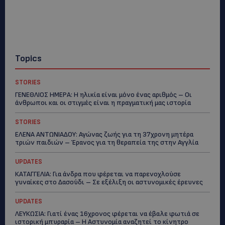
Topics
STORIES
ΓΕΝΕΘΛΙΟΣ ΗΜΕΡΑ: Η ηλικία είναι μόνο ένας αριθμός – Οι
άνθρωποι και οι στιγμές είναι η πραγματική μας ιστορία
STORIES
ΕΛΕΝΑ ΑΝΤΩΝΙΑΔΟΥ: Αγώνας ζωής για τη 37χρονη μητέρα
τριών παιδιών – Έρανος για τη θεραπεία της στην Αγγλία
UPDATES
ΚΑΤΑΓΓΕΛΙΑ: Για άνδρα που φέρεται να παρενοχλούσε
γυναίκες στο Δασούδι – Σε εξέλιξη οι αστυνομικές έρευνες
UPDATES
ΛΕΥΚΩΣΙΑ: Γιατί ένας 16χρονος φέρεται να έβαλε φωτιά σε
ιστορική μπυραρία – Η Αστυνομία αναζητεί το κίνητρο