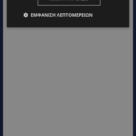
*Ο Γιάννης Μισιρλής είναι Πρόεδρος του Ομίλου
Imperio και Πρόεδρος του Συνδέσμου
ΕΜΦΆΝΙΣΗ ΛΕΠΤΟΜΕΡΕΙΏΝ
Ανάπτυξης Ακινήτων