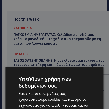
Hot this week
ΚΑΤΟΙΚΙΔΙΑ
ΠΑΓΚΟΣΜΙΑ ΗΜΕΡΑ ΓΑΤΑΣ: Χιλιάδες στην Κύπρο,
καθεμία μοναδική – Το χαδιάρικο τετράποδο με τη
ματιά που λιώνει καρδιές
UPDATES
ΤΑΣΟΣ ΧΑΤΖΗΓΙΟΒΑΝΗΣ: Η συγκλονιστική ιστορία του
12χρονου Δημήτρη και η δωρεά των 12.500 ευρώ που
του έδωσε ελπίδα
Υπεύθυνη χρήση των
STORIES
δεδομένων σας
ΕΞΩΤΙΚΑ ΖΩΑ ΣΤΗΝ ΚΥΠΡΟ: Πότε επιτρέπεται και
πότε απαγορεύεται να έχεις μαϊμού ως κατοικίδιο –
Εμείς και οι συνεργάτες μας
Ποια ζώα μπορείς να διατηρείς νόμιμα
χρησιμοποιούμε cookies και παρόμοιες
τεχνολογίες για να αποθηκεύουμε και να
UPDATES