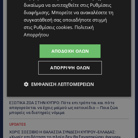
δικαίωμα να αντιταχθείτε στις
Ρυθμίσεις
διαφήμισης
. Μπορείτε να ανακαλέσετε τη
συγκατάθεσή σας οποιαδήποτε στιγμή
Topics
στις
Ρυθμίσεις cookies
.
Πολιτική
Απορρήτου
ΚΑΤΟΙΚΙΔΙΑ
ΠΑΓΚΟΣΜΙΑ ΗΜΕΡΑ ΓΑΤΑΣ: Χιλιάδες στην Κύπρο, καθεμία
μοναδική – Το χαδιάρικο τετράποδο με τη ματιά που λιώνει
ΑΠΟΔΟΧΉ ΌΛΩΝ
καρδιές
UPDATES
ΑΠΌΡΡΙΨΗ ΌΛΩΝ
ΤΑΣΟΣ ΧΑΤΖΗΓΙΟΒΑΝΗΣ: Η συγκλονιστική ιστορία του
12χρονου Δημήτρη και η δωρεά των 12.500 ευρώ που του
έδωσε ελπίδα
ΕΜΦΆΝΙΣΗ ΛΕΠΤΟΜΕΡΕΙΏΝ
STORIES
ΕΞΩΤΙΚΑ ΖΩΑ ΣΤΗΝ ΚΥΠΡΟ: Πότε επιτρέπεται και πότε
απαγορεύεται να έχεις μαϊμού ως κατοικίδιο – Ποια ζώα
μπορείς να διατηρείς νόμιμα
UPDATES
ΧΩΡΙΣ ΣΩΣΣΙΒΙΟ Η ΘΑΛΑΣΣΙΑ ΣΥΝΔΕΣΗ ΚΥΠΡΟΥ-ΕΛΛΑΔΑΣ:
«Χωρίς επιδότηση το πλοίο δεν θα ξανασηκώσει άγκυρα»