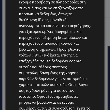
έχουμε πρόσβαση σε πληροφορίες στη
ΧΩΡΙΣ ΣΩΣΣΙΒΙΟ Η ΘΑΛΑΣΣΙΑ ΣΥΝΔΕΣΗ ΚΥΠΡΟΥ-
ΕΛΛΑΔΑΣ: «Χωρίς επιδότηση το πλοίο δεν θα
συσκευή σας και να επεξεργαζόμαστε
ξανασηκώσει άγκυρα»
προσωπικά δεδομένα, όπως τη
διεύθυνση IP σας, μοναδικά
STORIES
αναγνωριστικά και δεδομένα περιήγησης,
ΜΑΡΙΝΟΣ ΚΩΝΣΤΑΝΤΙΝΙΔΗΣ: Οι πρωτοβουλίες για να
για εξατομικευμένες διαφημίσεις και
ξαναζωντανέψει η Μακαρίου και το κέντρο της
περιεχόμενο, μέτρηση διαφημίσεων και
Λευκωσίας-(Βίντεο)
περιεχομένου, ανάλυση κοινού και
βελτίωση υπηρεσιών.
Προμηθευτές
τρίτων (1913)
ενδέχεται επίσης να
επεξεργάζονται τα δεδομένα σας για
αυτούς και άλλους σκοπούς,
συμπεριλαμβανομένης της χρήσης
ακριβών δεδομένων γεωεντοπισμού και
χαρακτηριστικών συσκευής. Οι επιλογές
σας ισχύουν μόνο για αυτόν τον
ιστότοπο. Ορισμένοι προμηθευτές
μπορεί να βασίζονται σε έννομο
συμφέρον αντί για συγκατάθεση· έχετε το