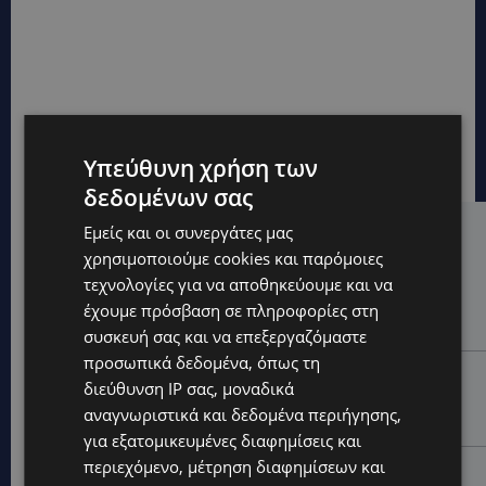
Υπεύθυνη χρήση των
δεδομένων σας
Εμείς και οι συνεργάτες μας
Hot this week
χρησιμοποιούμε cookies και παρόμοιες
UPDATES
τεχνολογίες για να αποθηκεύουμε και να
ΜΑΚΑΡΙΟΣ ΔΡΟΥΣΙΩΤΗΣ: Ζητά τη στήριξη του κοινού
έχουμε πρόσβαση σε πληροφορίες στη
για τα δικαστικά έξοδα-Τι λέει ο ίδιος-(Βίντεο)
συσκευή σας και να επεξεργαζόμαστε
προσωπικά δεδομένα, όπως τη
UPDATES
διεύθυνση IP σας, μοναδικά
ΝΙΚΟΣ ΚΑΖΑΝΤΖΑΚΗΣ: Γιατί το έργο του εξακολουθεί
αναγνωριστικά και δεδομένα περιήγησης,
να μας αφορά
για εξατομικευμένες διαφημίσεις και
περιεχόμενο, μέτρηση διαφημίσεων και
UPDATES