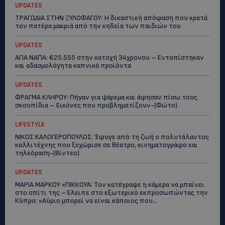
UPDATES
ΤΡΑΓΩΔΙΑ ΣΤΗΝ ΞΥΛΟΦΑΓΟΥ: Η δικαστική απόφαση που κρατά
τον πατέρα μακριά από την κηδεία των παιδιών του
UPDATES
ΑΓΙΑ ΝΑΠΑ: €25.555 στην κατοχή 34χρονου – Εντοπίστηκαν
και αδασμολόγητα καπνικά προϊόντα
UPDATES
ΦΡΑΓΜΑ ΚΛΗΡΟΥ: Πήγαν για ψάρεμα και άφησαν πίσω τους
σκουπίδια – Εικόνες που προβληματίζουν-(Φώτο)
LIFESTYLE
ΝΙΚΟΣ ΚΑΛΟΓΕΡΟΠΟΥΛΟΣ: Έφυγε από τη ζωή ο πολυτάλαντος
καλλιτέχνης που ξεχώρισε σε θέατρο, κινηματογράφο και
τηλεόραση-(Bίντεο)
UPDATES
ΜΑΡΙΑ ΜΑΡΚΟΥ «ΠΙΚΚΟΥΑ: Τον κατέγραψε η κάμερα να μπαίνει
στο σπίτι της –Έλειπε στο εξωτερικό εκπροσωπώντας την
Κύπρο: «Αύριο μπορεί να είναι κάποιος που...