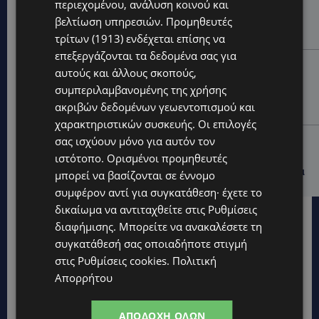
περιεχομένου, ανάλυση κοινού και
ΝΟΣΟΚΟΜΕΙΟ ΛΕΜΕΣΟΥ: «Θα γινόμουν εγώ τα μάτια
του» – Συγκλονίζει η μητέρα του 4χρονου Μάριου:
βελτίωση υπηρεσιών.
Προμηθευτές
«Ζούμε σε μια επικίνδυνη πόλη» -(Βίντεο)
τρίτων (1913)
ενδέχεται επίσης να
επεξεργάζονται τα δεδομένα σας για
UPDATES
αυτούς και άλλους σκοπούς,
ΤΡΑΓΩΔΙΑ ΣΤΗΝ ΞΥΛΟΦΑΓΟΥ: Η δικαστική απόφαση
συμπεριλαμβανομένης της χρήσης
που κρατά τον πατέρα μακριά από την κηδεία των
ακριβών δεδομένων γεωεντοπισμού και
παιδιών του
χαρακτηριστικών συσκευής. Οι επιλογές
UPDATES
σας ισχύουν μόνο για αυτόν τον
ιστότοπο. Ορισμένοι προμηθευτές
ΑΓΙΑ ΝΑΠΑ: €25.555 στην κατοχή 34χρονου –
Εντοπίστηκαν και αδασμολόγητα καπνικά προϊόντα
μπορεί να βασίζονται σε έννομο
συμφέρον αντί για συγκατάθεση· έχετε το
δικαίωμα να αντιταχθείτε στις
Ρυθμίσεις
διαφήμισης
. Μπορείτε να ανακαλέσετε τη
συγκατάθεσή σας οποιαδήποτε στιγμή
στις
Ρυθμίσεις cookies
.
Πολιτική
Απορρήτου
ΑΠΟΔΟΧΉ ΌΛΩΝ