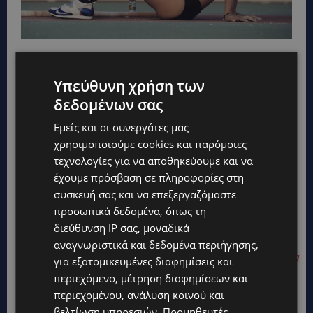
Υπεύθυνη χρήση των
δεδομένων σας
Εμείς και οι συνεργάτες μας
χρησιμοποιούμε cookies και παρόμοιες
τεχνολογίες για να αποθηκεύουμε και να
έχουμε πρόσβαση σε πληροφορίες στη
συσκευή σας και να επεξεργαζόμαστε
προσωπικά δεδομένα, όπως τη
ΔΙΑΒΑΣΤΕ ΕΠΙΣΗΣ:
διεύθυνση IP σας, μοναδικά
αναγνωριστικά και δεδομένα περιήγησης,
AUTISM GREECE: Πρωταγωνιστές στο TikTok για
για εξατομικευμένες διαφημίσεις και
ευαισθητοποίηση των χρηστών-Φωνές
περιεχόμενο, μέτρηση διαφημίσεων και
περιεχομένου, ανάλυση κοινού και
αυτιστικών που αλλάζουν στερεότυπα
βελτίωση υπηρεσιών.
Προμηθευτές