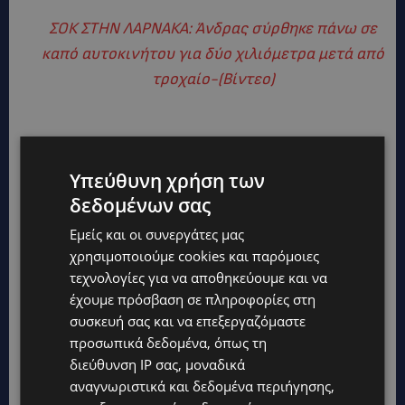
ΣΟΚ ΣΤΗΝ ΛΑΡΝΑΚΑ: Άνδρας σύρθηκε πάνω σε
καπό αυτοκινήτου για δύο χιλιόμετρα μετά από
τροχαίο-(Βίντεο)
Υπεύθυνη χρήση των
δεδομένων σας
Εμείς και οι συνεργάτες μας
χρησιμοποιούμε cookies και παρόμοιες
τεχνολογίες για να αποθηκεύουμε και να
έχουμε πρόσβαση σε πληροφορίες στη
συσκευή σας και να επεξεργαζόμαστε
προσωπικά δεδομένα, όπως τη
διεύθυνση IP σας, μοναδικά
αναγνωριστικά και δεδομένα περιήγησης,
TAGS
@LARNAKA
CYPRUS
POST
TOP
ΕΠΙΚΑΙΡΌΤΗΤΑ