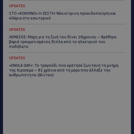
UPDATES
ΣΤΟ «ΚΟΚΚΙΝΟ» Η ΖΕΣΤΗ: Νέα κίτρινη προειδοποίηση και
40άρια στο εσωτερικό
UPDATES
ΛΕΜΕΣΟΣ: Μάχη για τη ζωή του δίνει 18χρονος – Βρέθηκε
βαριά τραυματισμένος δίπλα από το ηλεκτρικό του
ποδήλατο
UPDATES
«ENOLA GAY»: Το τραγούδι που κράτησε ζωντανή τη μνήμη
της Χιροσίμα – 81 χρόνια από τη μέρα που άλλαξε την
ανθρωπότητα-(Bίντεο)