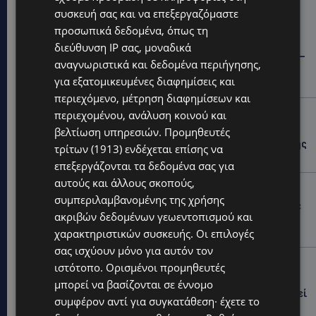
Hot this week
συσκευή σας και να επεξεργαζόμαστε
προσωπικά δεδομένα, όπως τη
STORIES
διεύθυνση IP σας, μοναδικά
ΓΕΝΕΘΛΙΟΣ ΗΜΕΡΑ: Η ηλικία είναι μόνο ένας αριθμός –
αναγνωριστικά και δεδομένα περιήγησης,
Οι άνθρωποι και οι στιγμές είναι η πραγματική μας
για εξατομικευμένες διαφημίσεις και
ιστορία
περιεχόμενο, μέτρηση διαφημίσεων και
STORIES
περιεχομένου, ανάλυση κοινού και
ΕΛΕΝΑ ΑΝΤΩΝΙΑΔΟΥ: Αγώνας ζωής για τη 37χρονη
βελτίωση υπηρεσιών.
Προμηθευτές
μητέρα τριών παιδιών – Έρανος για τη θεραπεία της
τρίτων (1913)
ενδέχεται επίσης να
στην Αγγλία
επεξεργάζονται τα δεδομένα σας για
αυτούς και άλλους σκοπούς,
UPDATES
συμπεριλαμβανομένης της χρήσης
ΚΑΤΑΓΓΕΛΙΑ: Για άνδρα που φέρεται να παρενοχλούσε
ακριβών δεδομένων γεωεντοπισμού και
γυναίκες στο Δασούδι – Σε εξέλιξη οι αστυνομικές
έρευνες
χαρακτηριστικών συσκευής. Οι επιλογές
σας ισχύουν μόνο για αυτόν τον
UPDATES
ιστότοπο. Ορισμένοι προμηθευτές
ΛΕΥΚΩΣΙΑ: Γιατί ένας 16χρονος φέρεται να έβαλε
μπορεί να βασίζονται σε έννομο
φωτιά σε ιστορική μπυραρία – Η Αστυνομία αναζητεί
συμφέρον αντί για συγκατάθεση· έχετε το
το κίνητρο