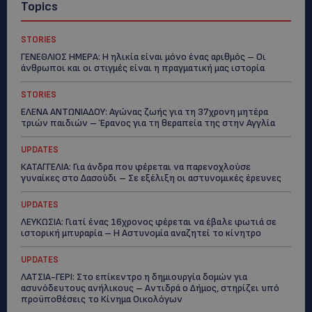
Topics
STORIES
ΓΕΝΕΘΛΙΟΣ ΗΜΕΡΑ: Η ηλικία είναι μόνο ένας αριθμός – Οι
άνθρωποι και οι στιγμές είναι η πραγματική μας ιστορία
STORIES
ΕΛΕΝΑ ΑΝΤΩΝΙΑΔΟΥ: Αγώνας ζωής για τη 37χρονη μητέρα
τριών παιδιών – Έρανος για τη θεραπεία της στην Αγγλία
UPDATES
ΚΑΤΑΓΓΕΛΙΑ: Για άνδρα που φέρεται να παρενοχλούσε
γυναίκες στο Δασούδι – Σε εξέλιξη οι αστυνομικές έρευνες
UPDATES
ΛΕΥΚΩΣΙΑ: Γιατί ένας 16χρονος φέρεται να έβαλε φωτιά σε
ιστορική μπυραρία – Η Αστυνομία αναζητεί το κίνητρο
UPDATES
ΛΑΤΣΙΑ-ΓΕΡΙ: Στο επίκεντρο η δημιουργία δομών για
ασυνόδευτους ανήλικους – Αντιδρά ο Δήμος, στηρίζει υπό
προϋποθέσεις το Κίνημα Οικολόγων