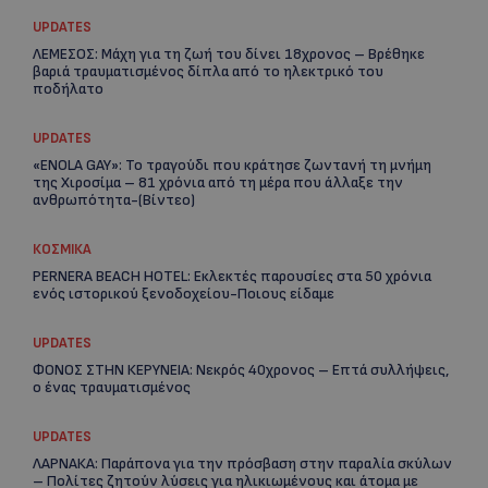
UPDATES
ΛΕΜΕΣΟΣ: Μάχη για τη ζωή του δίνει 18χρονος – Βρέθηκε
βαριά τραυματισμένος δίπλα από το ηλεκτρικό του
ποδήλατο
Re
UPDATES
Ar
«ENOLA GAY»: Το τραγούδι που κράτησε ζωντανή τη μνήμη
της Χιροσίμα – 81 χρόνια από τη μέρα που άλλαξε την
ανθρωπότητα-(Bίντεο)
ΚΟΣΜΙΚΑ
PERNERA BEACH HOTEL: Εκλεκτές παρουσίες στα 50 χρόνια
ενός ιστορικού ξενοδοχείου-Ποιους είδαμε
UPDATES
ΦΟΝΟΣ ΣΤΗΝ ΚΕΡΥΝΕΙΑ: Νεκρός 40χρονος – Επτά συλλήψεις,
ο ένας τραυματισμένος
UPDATES
ΛΑΡΝΑΚΑ: Παράπονα για την πρόσβαση στην παραλία σκύλων
– Πολίτες ζητούν λύσεις για ηλικιωμένους και άτομα με