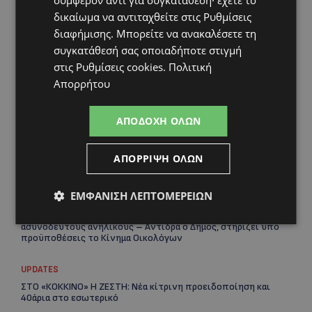
δικαίωμα να αντιταχθείτε στις
Ρυθμίσεις
διαφήμισης
. Μπορείτε να ανακαλέσετε τη
συγκατάθεσή σας οποιαδήποτε στιγμή
στις
Ρυθμίσεις cookies
.
Πολιτική
Απορρήτου
ΑΠΟΔΟΧΉ ΌΛΩΝ
ΑΠΌΡΡΙΨΗ ΌΛΩΝ
Topics
ΕΜΦΆΝΙΣΗ ΛΕΠΤΟΜΕΡΕΙΏΝ
UPDATES
ΛΑΤΣΙΑ-ΓΕΡΙ: Στο επίκεντρο η δημιουργία δομών για
ασυνόδευτους ανήλικους – Αντιδρά ο Δήμος, στηρίζει υπό
προϋποθέσεις το Κίνημα Οικολόγων
UPDATES
ΣΤΟ «ΚΟΚΚΙΝΟ» Η ΖΕΣΤΗ: Νέα κίτρινη προειδοποίηση και
40άρια στο εσωτερικό