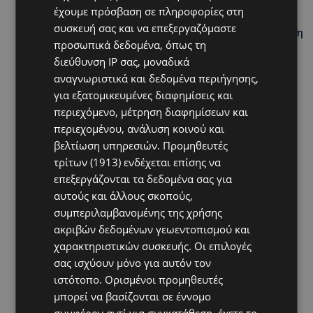
έχουμε πρόσβαση σε πληροφορίες στη
UPDATES
συσκευή σας και να επεξεργαζόμαστε
ΣΤΟ «ΚΟΚΚΙΝΟ» Η ΖΕΣΤΗ: Νέα κίτρινη προειδοποίηση
προσωπικά δεδομένα, όπως τη
και 40άρια στο εσωτερικό
διεύθυνση IP σας, μοναδικά
UPDATES
αναγνωριστικά και δεδομένα περιήγησης,
ΛΕΜΕΣΟΣ: Μάχη για τη ζωή του δίνει 18χρονος –
για εξατομικευμένες διαφημίσεις και
Βρέθηκε βαριά τραυματισμένος δίπλα από το
περιεχόμενο, μέτρηση διαφημίσεων και
ηλεκτρικό του ποδήλατο
περιεχομένου, ανάλυση κοινού και
UPDATES
βελτίωση υπηρεσιών.
Προμηθευτές
τρίτων (1913)
ενδέχεται επίσης να
«ENOLA GAY»: Το τραγούδι που κράτησε ζωντανή τη
μνήμη της Χιροσίμα – 81 χρόνια από τη μέρα που
επεξεργάζονται τα δεδομένα σας για
άλλαξε την ανθρωπότητα-(Bίντεο)
αυτούς και άλλους σκοπούς,
συμπεριλαμβανομένης της χρήσης
ΚΟΣΜΙΚΑ
ακριβών δεδομένων γεωεντοπισμού και
PERNERA BEACH HOTEL: Εκλεκτές παρουσίες στα 50
χρόνια ενός ιστορικού ξενοδοχείου-Ποιους είδαμε
χαρακτηριστικών συσκευής. Οι επιλογές
σας ισχύουν μόνο για αυτόν τον
ιστότοπο. Ορισμένοι προμηθευτές
μπορεί να βασίζονται σε έννομο
συμφέρον αντί για συγκατάθεση· έχετε το