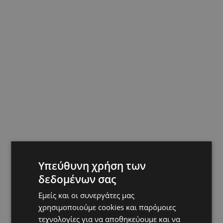
Υπεύθυνη χρήση των
Hot this week
δεδομένων σας
UPDATES
Εμείς και οι συνεργάτες μας
ΛΑΤΣΙΑ-ΓΕΡΙ: Στο επίκεντρο η δημιουργία δομών για
ασυνόδευτους ανήλικους – Αντιδρά ο Δήμος,
χρησιμοποιούμε cookies και παρόμοιες
στηρίζει υπό προϋποθέσεις το Κίνημα Οικολόγων
τεχνολογίες για να αποθηκεύουμε και να