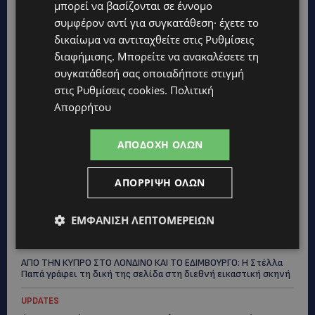
μπορεί να βασίζονται σε έννομο
συμφέρον αντί για συγκατάθεση· έχετε το
Topics
δικαίωμα να αντιταχθείτε στις
Ρυθμίσεις
διαφήμισης
. Μπορείτε να ανακαλέσετε τη
UPDATES
συγκατάθεσή σας οποιαδήποτε στιγμή
ΦΡΑΓΜΑ ΚΛΗΡΟΥ: Πήγαν για ψάρεμα και άφησαν πίσω τους
σκουπίδια – Εικόνες που προβληματίζουν-(Φώτο)
στις
Ρυθμίσεις cookies
.
Πολιτική
Απορρήτου
LIFESTYLE
ΝΙΚΟΣ ΚΑΛΟΓΕΡΟΠΟΥΛΟΣ: Έφυγε από τη ζωή ο πολυτάλαντος
καλλιτέχνης που ξεχώρισε σε θέατρο, κινηματογράφο και
ΑΠΟΔΟΧΉ ΌΛΩΝ
τηλεόραση-(Bίντεο)
UPDATES
ΑΠΌΡΡΙΨΗ ΌΛΩΝ
ΜΑΡΙΑ ΜΑΡΚΟΥ «ΠΙΚΚΟΥΑ: Τον κατέγραψε η κάμερα να μπαίνει
στο σπίτι της –Έλειπε στο εξωτερικό εκπροσωπώντας την
Κύπρο: «Αύριο μπορεί να είναι κάποιος που...
ΕΜΦΆΝΙΣΗ ΛΕΠΤΟΜΕΡΕΙΏΝ
CALENDAR
ΑΠΟ ΤΗΝ ΚΥΠΡΟ ΣΤΟ ΛΟΝΔΙΝΟ ΚΑΙ ΤΟ ΕΔΙΜΒΟΥΡΓΟ: Η Στέλλα
Παπά γράφει τη δική της σελίδα στη διεθνή εικαστική σκηνή
UPDATES