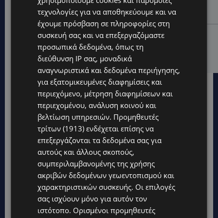
Στέλλα Παπά γράφει τη δική της σελίδα στη διεθνή
τεχνολογίες για να αποθηκεύουμε και να
εικαστική σκηνή
έχουμε πρόσβαση σε πληροφορίες στη
συσκευή σας και να επεξεργαζόμαστε
UPDATES
προσωπικά δεδομένα, όπως τη
ΦΩΤΟ: Αγνοείται 51χρονος – Έκκληση της
Αστυνομίας για τον εντοπισμό του
διεύθυνση IP σας, μοναδικά
αναγνωριστικά και δεδομένα περιήγησης,
για εξατομικευμένες διαφημίσεις και
περιεχόμενο, μέτρηση διαφημίσεων και
περιεχομένου, ανάλυση κοινού και
βελτίωση υπηρεσιών.
Προμηθευτές
τρίτων (1913)
ενδέχεται επίσης να
επεξεργάζονται τα δεδομένα σας για
αυτούς και άλλους σκοπούς,
συμπεριλαμβανομένης της χρήσης
ακριβών δεδομένων γεωεντοπισμού και
χαρακτηριστικών συσκευής. Οι επιλογές
σας ισχύουν μόνο για αυτόν τον
ιστότοπο. Ορισμένοι προμηθευτές