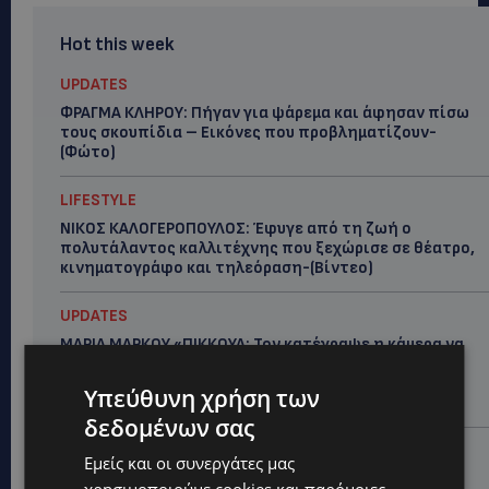
Hot this week
UPDATES
ΦΡΑΓΜΑ ΚΛΗΡΟΥ: Πήγαν για ψάρεμα και άφησαν πίσω
τους σκουπίδια – Εικόνες που προβληματίζουν-
(Φώτο)
LIFESTYLE
ΝΙΚΟΣ ΚΑΛΟΓΕΡΟΠΟΥΛΟΣ: Έφυγε από τη ζωή ο
πολυτάλαντος καλλιτέχνης που ξεχώρισε σε θέατρο,
κινηματογράφο και τηλεόραση-(Bίντεο)
UPDATES
ΜΑΡΙΑ ΜΑΡΚΟΥ «ΠΙΚΚΟΥΑ: Τον κατέγραψε η κάμερα να
μπαίνει στο σπίτι της –Έλειπε στο εξωτερικό
εκπροσωπώντας την Κύπρο: «Αύριο μπορεί να είναι
Υπεύθυνη χρήση των
κάποιος που...
δεδομένων σας
CALENDAR
Εμείς και οι συνεργάτες μας
ΑΠΟ ΤΗΝ ΚΥΠΡΟ ΣΤΟ ΛΟΝΔΙΝΟ ΚΑΙ ΤΟ ΕΔΙΜΒΟΥΡΓΟ: Η
χρησιμοποιούμε cookies και παρόμοιες