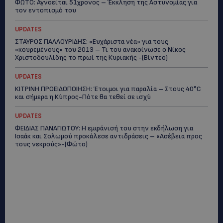
ΦΩΤΟ: Αγνοείται 51χρονος – Έκκληση της Αστυνομίας για
τον εντοπισμό του
UPDATES
ΣΤΑΥΡΟΣ ΓΙΑΛΛΟΥΡΙΔΗΣ: «Ευχάριστα νέα» για τους
«κουρεμένους» του 2013 – Τι του ανακοίνωσε ο Νίκος
Χριστοδουλίδης το πρωί της Κυριακής -(Βίντεο)
UPDATES
ΚΙΤΡΙΝΗ ΠΡΟΕΙΔΟΠΟΙΗΣΗ: Έτοιμοι για παραλία – Στους 40°C
και σήμερα η Κύπρος-Πότε θα τεθεί σε ισχύ
UPDATES
ΦΕΙΔΙΑΣ ΠΑΝΑΓΙΩΤΟΥ: Η εμφάνισή του στην εκδήλωση για
Ισαάκ και Σολωμού προκάλεσε αντιδράσεις – «Ασέβεια προς
τους νεκρούς»-(Φώτο)